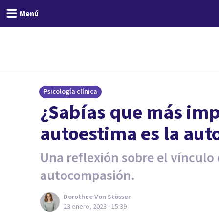
Menú
Psicología clínica
¿Sabías que más imp
autoestima es la au
Una reflexión sobre el vínculo 
autocompasión.
Dorothee Von Stösser
23 enero, 2023 - 15:39