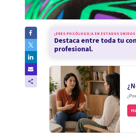
¿ERES PSICÓLOGO/A EN
ESTADOS UNIDOS
Destaca entre toda tu c
profesional.
¿N
¿Pod
Ha