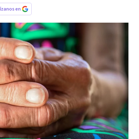
rízanos en