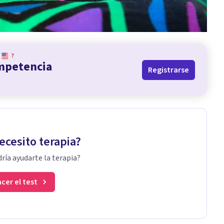
?
ompetencia
Registrarse
ecesito terapia?
ría ayudarte la terapia?
cer el test