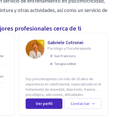
un servicio de entrenamiento en psicomotricidad,
intura y otras actividades, así como un servicio de
ores profesionales cerca de ti
Gabriele Cotronei
Psicologo y Psicoterapeuta
ine
San Francisco
Terapia online
 en
Soy psicoterapeuta con más de 10 años de
experiencia en salud mental, especializada en el
tratamiento de ansiedad, depresión, trauma
ar
psicológico, adicciones, dificultades
identitarias y efectos de experiencias
Ver perfil
Contactar
tempranas adversas. Ofrezco un espacio
ena y
terapéutico seguro, confidencial y
e
profundamente humano, donde el dolor