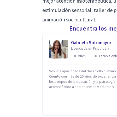
mejor atención fisioterapéutica, 
estimulación sensorial, taller de p
animación sociocultural.
Encuentra los mej
Gabriela Sotomayor
Licenciada en Psicologia
Miami
Terapia onl
Soy una apasionada del desarrollo humano.
Cuento con más de 20 años de experiencia
los campos de la educación y la psicología,
acompañando a adolescentes y adultos y
familias en procesos orientados al bienest
emocional y la salud mental. Mi visión es
contribuir, a través de mi trabajo, a que las
personas accedan a una vida más digna, pl
con sentido. Considero que esto es posibl