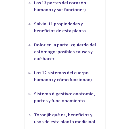
Las 13 partes del corazón
2
.
humano (y sus funciones)
Salvia: 11 propiedades y
3
.
beneficios de esta planta
Dolor en la parte izquierda del
4
.
estómago: posibles causas y
qué hacer
Los 12 sistemas del cuerpo
5
.
humano (y cómo funcionan)
Sistema digestivo: anatomía,
6
.
partes y funcionamiento
Toronjil: qué es, beneficios y
7
.
usos de esta planta medicinal