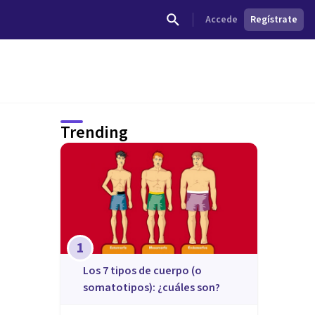
Accede
Regístrate
Trending
1
​Los 7 tipos de cuerpo (o
somatotipos): ¿cuáles son?