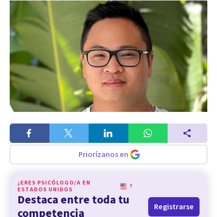
Priorízanos en
¿ERES PSICÓLOGO/A EN
?
ESTADOS UNIDOS
Destaca entre toda tu
Registrarse
competencia