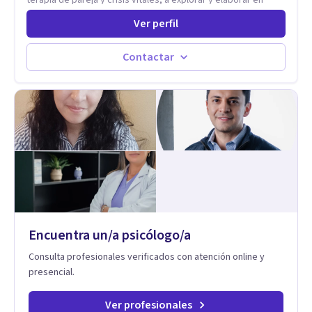
profundidad los conflictos internos que generan malestar en
Ver perfil
su presente. A través del proceso psicoanalítico de
autoconocimiento y análisis, es posible acceder a las
historias personales, elaborar las experiencias del pasado y
Contactar
resignificarlas, liberando su influencia para construir un futuro
con mayor libertad y autenticidad. La terapia psicoanalítica
crea un espacio de verbalización libre y sin filtros. A través de
esta conversación abierta y del trabajo analítico conjunto, se
exploran las vivencias que aún condicionan el presente, se les
otorga un nuevo sentido y se transforma su impacto
emocional. De esta forma, los pacientes logran mayor
claridad sobre sí mismos, reducen significativamente su
sufrimiento y alcanzan cambios profundos y duraderos en su
vida y relaciones personales.
Encuentra un/a psicólogo/a
Consulta profesionales verificados con atención online y
presencial.
Ver profesionales