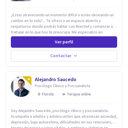
¿Estas atravesando un momento difícil o estas deseando un
cambio en tu vida?... Te ofrezco un espacio abierto y
respetuoso donde podrás hablar con libertad y comenzar a
trabajar en lo que hoy te preocupa. Me especializo en
Trastornos de Ansiedad y a lo largo de mi experiencia
Ver perfil
profesional he acompañado a muchas Familias y Parejas con
distintas problemáticas como el manejo del estrés,
Autoestima, Gestión de la Ira, Depresión, Retos en la Crianza,
Contactar
Codependencia, Celos, entre otros. Cuento con más de 12
años de experiencia en el área de la Salud mental y he
trabajado en distintos contextos clínicos con niños,
Adolescentes y Adultos
Alejandro Saucedo
Psicólogo Clínico y Psicoanalista
Florida
Terapia online
Soy Alejandro Saucedo, psicólogo clínico y psicoanalista.
Acompaño a adultos y adolescentes que atraviesan ansiedad,
depresión, baja autoestima, dificultades en sus relaciones,
terapia de pareja y crisis vitales, a explorar y elaborar en