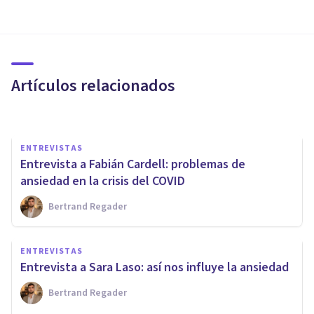
María Sol Stagnitto: «Cuando
la ansiedad no es tratada, se
puede cronificar»
Artículos relacionados
Bertrand Regader
ENTREVISTAS
Entrevista a Fabián Cardell: problemas de
ansiedad en la crisis del COVID
Bertrand Regader
ENTREVISTAS
Irene Brotons: «Hay quienes
ENTREVISTAS
conviven con los problemas de
Entrevista a Sara Laso: así nos influye la ansiedad
ansiedad»
Bertrand Regader
Bertrand Regader