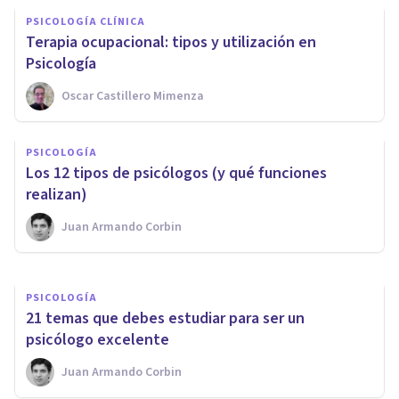
PSICOLOGÍA CLÍNICA
Terapia ocupacional: tipos y utilización en
Psicología
Oscar Castillero Mimenza
PSICOLOGÍA
Los 13 beneficios de la
PSICOLOGÍA
Psicología (y por qué es buena
​Los 12 tipos de psicólogos (y qué funciones
idea ir al psicólogo)
realizan)
Juan Armando Corbin
Juan Armando Corbin
PSICOLOGÍA
21 temas que debes estudiar para ser un
psicólogo excelente
Juan Armando Corbin