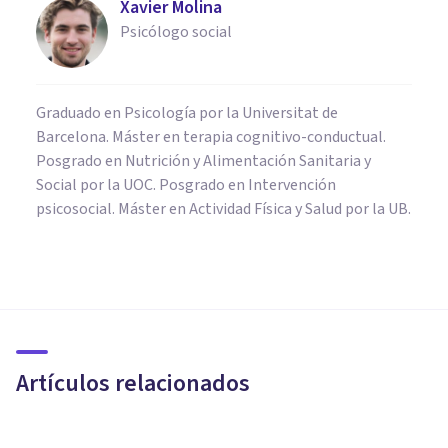
Xavier Molina
Psicólogo social
Graduado en Psicología por la Universitat de
Barcelona. Máster en terapia cognitivo-conductual.
Posgrado en Nutrición y Alimentación Sanitaria y
Social por la UOC. Posgrado en Intervención
psicosocial. Máster en Actividad Física y Salud por la UB.
PSICOLOGÍA CLÍNICA
La importancia del
Psicogerontólogo en las
startups de atención a
Artículos relacionados
domicilio a personas mayores
Sandra Pàmies