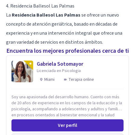
4. Residencia Ballesol Las Palmas
La
Residencia Ballesol Las Palmas
se ofrece un nuevo
concepto de atención geriátrica, basado en décadas de
experiencia y en una intervención integral que ofrece una
gran variedad de servicios en distintos ámbitos.
Encuentra los mejores profesionales cerca de ti
Gabriela Sotomayor
Licenciada en Psicologia
Miami
Terapia online
Soy una apasionada del desarrollo humano. Cuento con más
de 20 años de experiencia en los campos de la educación y la
psicología, acompañando a adolescentes y adultos y familias
en procesos orientados al bienestar emocional y la salud
mental. Mi visión es contribuir, a través de mi trabajo, a que
Ver perfil
las personas accedan a una vida más digna, plena y con
sentido. Considero que esto es posible cuando