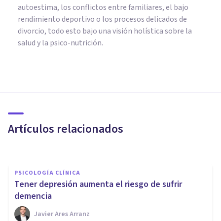
autoestima, los conflictos entre familiares, el bajo
rendimiento deportivo o los procesos delicados de
divorcio, todo esto bajo una visión holística sobre la
salud y la psico-nutrición.
PSICOLOGÍA CLÍNICA
Por qué los amantes del azúcar
tienen un mayor riesgo de
Depresión
Artículos relacionados
Javier Ares Arranz
PSICOLOGÍA CLÍNICA
Tener depresión aumenta el riesgo de sufrir
demencia
Javier Ares Arranz
PSICOLOGÍA CLÍNICA