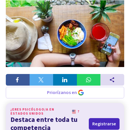
Priorízanos en
¿ERES PSICÓLOGO/A EN
?
ESTADOS UNIDOS
Destaca entre toda tu
Registrarse
competencia