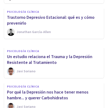
Esta parte del Cerebro es el
PSICOLOGÍA CLÍNICA
doble de grande en las
​Trastorno Depresivo Estacional: qué es y cómo
personas con Depresión
prevenirlo
Jonathan García-Allen
Javi Soriano
PSICOLOGÍA CLÍNICA
Un estudio relaciona el Trauma y la Depresión
Resistente al Tratamiento
Javi Soriano
PSICOLOGÍA CLÍNICA
Por qué la Depresión nos hace tener menos
hambre... y querer Carbohidratos
Javi Soriano