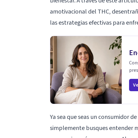
bienestar. A través de este artíc
amotivacional del THC, desentrañ
las estrategias efectivas para enfr
En
Cons
pres
Ve
Ya sea que seas un consumidor de
simplemente busques entender me