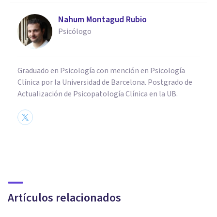
Nahum Montagud Rubio
Psicólogo
Graduado en Psicología con mención en Psicología
Clínica por la Universidad de Barcelona. Postgrado de
Actualización de Psicopatología Clínica en la UB.
PSICOLOGÍA
Metapsicología: qué es y cómo
la definió Sigmund Freud
Artículos relacionados
Nahum Montagud Rubio