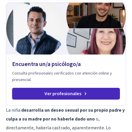
metodología combina psicología contemporánea,
neurociencias y estrategias de cambio basadas en evidencia
para fortalecer la autoestima, desarrollar habilidades
socioemocionales y promover cambios sostenibles. Como
divulgador científico, acerca la psicología y las neurociencias
a la vida cotidiana mediante contenidos claros, rigurosos y
aplicables, con el propósito de impulsar un bienestar integral.
Encuentra un/a psicólogo/a
Consulta profesionales verificados con atención online y
presencial.
Ver profesionales
La niña
desarrolla un deseo sexual por su propio padre y
culpa a su madre por no haberle dado uno
o,
directamente, haberla castrado, aparentemente. Lo