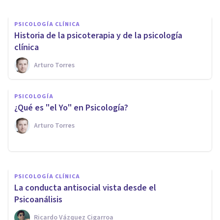
PSICOLOGÍA CLÍNICA
Historia de la psicoterapia y de la psicología
clínica
Arturo Torres
PSICOLOGÍA CLÍNICA
PSICOLOGÍA
Los 9 t​ipos de Psicoanálisis
¿Qué es "el Yo" en Psicología?
(teorías y autores principales)
Arturo Torres
Oscar Castillero Mimenza
PSICOLOGÍA CLÍNICA
La conducta antisocial vista desde el
Psicoanálisis
Ricardo Vázquez Cigarroa