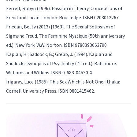
Ferrell, Robyn (1996). Passion in Theory: Conceptions of
Freud and Lacan. London: Routledge. ISBN 0203012267.
Friedan, Betty (2013) [1963]. The Sexual Solipsism of
Sigmund Freud. The Feminine Mystique (50th anniversary
ed.). New York: W.W. Norton. ISBN 9780393063790.
Kaplan, H.; Saddock, B.; Grebb, J. (1994). Kaplan and
Saddock's Synopsis of Psychiatry (7th ed.). Baltimore:
Williams and Wilkins. ISBN 0-683-04530-X.
Irigaray, Luce (1985). This Sex Which is Not One. Ithaka:
Cornell University Press. ISBN 0801415462.