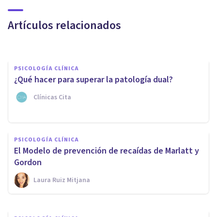
asociados
Artículos relacionados
Isabel Rovira Salvador
PSICOLOGÍA CLÍNICA
¿Qué hacer para superar la patología dual?
Clínicas Cita
PSICOLOGÍA CLÍNICA
PSICOLOGÍA CLÍNICA
Contracondicionamiento: usos
El Modelo de prevención de recaídas de Marlatt y
terapéuticos de esta técnica
Gordon
Laura Ruiz Mitjana
Arturo Torres