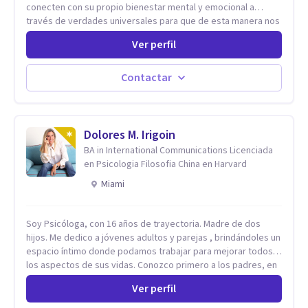
conecten con su propio bienestar mental y emocional a
través de verdades universales para que de esta manera nos
permitamos navegar por la vida con facilidad, paz y gozo.
Ver perfil
Todo se encuentra en nuestra propia sabiduría. Todo ocurre
de adentro hacia afuera. Un poco (o mucho) de paz mental es
lo que necesitamos, todos. Empecemos por aqui.
Contactar
Dolores M. Irigoin
BA in International Communications Licenciada
en Psicologia Filosofia China en Harvard
Miami
Soy Psicóloga, con 16 años de trayectoria. Madre de dos
hijos. Me dedico a jóvenes adultos y parejas , brindándoles un
espacio íntimo donde podamos trabajar para mejorar todos
los aspectos de sus vidas. Conozco primero a los padres, en
el caso de niños u adolescentes, para luego seguir la terapia
Ver perfil
con sus hijos, apuntalándolos en su futuro personal,
universitario y profesional, siempre conteniendo