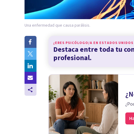
Una enfermedad que causa parálisis.
¿ERES PSICÓLOGO/A EN
ESTADOS UNIDOS
Destaca entre toda tu c
profesional.
¿N
¿Pod
Ha