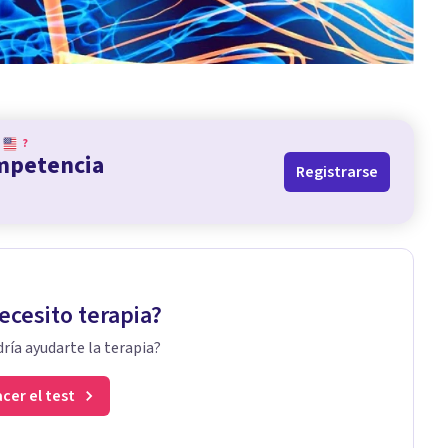
?
ompetencia
Registrarse
ecesito terapia?
ría ayudarte la terapia?
cer el test