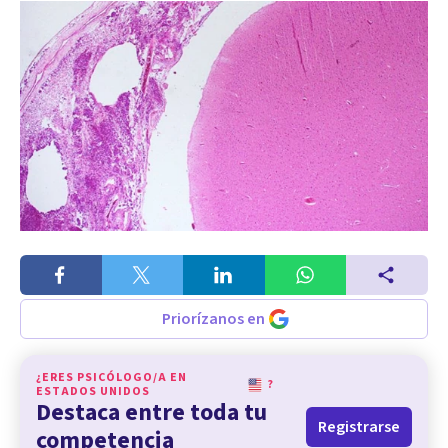
Priorízanos en
¿ERES PSICÓLOGO/A EN
?
ESTADOS UNIDOS
Destaca entre toda tu
Registrarse
competencia