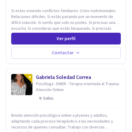
Si estas viviendo conflictos familiares. Crisis matrimoniales.
Relaciones dificiles. Si estás pasando por un momento de
difícil solución. Si sentís que solo no podes. Si precisas una
escucha. Si consideras que estás bloqueado. Si precisás
comprensión. Si no logras definir proyectos, objetivos,
Ver perfil
sueños, deseos. Si pensás que lo que te pasa no es tan
grave, pero podría ayudar. Si estás en adicciones y tu
intención es hacer algo con lo que te está pasando. No dudes
Contactar
en comunicarte a fin de comenzar a resolver la situación que
está generando esa angustia.
Gabriela Soledad Correa
Psicóloga - EMDR - Terapia orientada al Trauma-
Atención Online.
Dallas
Brindo atención psicológica online a jóvenes y adultos,
adaptando cada proceso terapéutico a las necesidades y
recursos de quienes consultan. Trabajo con diversas