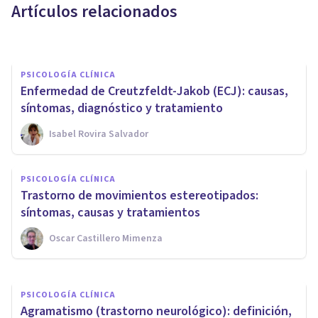
Artículos relacionados
Alex Ortega Andero
PSICOLOGÍA CLÍNICA
Enfermedad de Creutzfeldt-Jakob (ECJ): causas,
síntomas, diagnóstico y tratamiento
Isabel Rovira Salvador
PSICOLOGÍA CLÍNICA
Trastorno del procesamiento
PSICOLOGÍA CLÍNICA
auditivo: síntomas, causas y
Trastorno de movimientos estereotipados:
tratamiento
síntomas, causas y tratamientos
Oscar Castillero Mimenza
Nahum Montagud Rubio
PSICOLOGÍA CLÍNICA
Agramatismo (trastorno neurológico): definición,