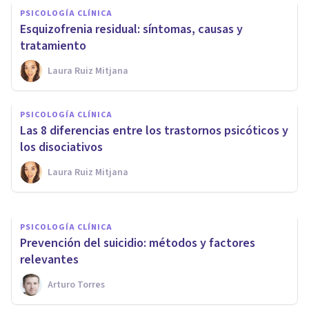
PSICOLOGÍA CLÍNICA
Esquizofrenia residual: síntomas, causas y
tratamiento
Laura Ruiz Mitjana
PSICOLOGÍA CLÍNICA
Un nuevo software predice la
PSICOLOGÍA CLÍNICA
aparición de psicosis
Las 8 diferencias entre los trastornos psicóticos y
analizando el lenguaje
los disociativos
Laura Ruiz Mitjana
Isabel Rovira Salvador
PSICOLOGÍA CLÍNICA
Prevención del suicidio: métodos y factores
relevantes
Arturo Torres