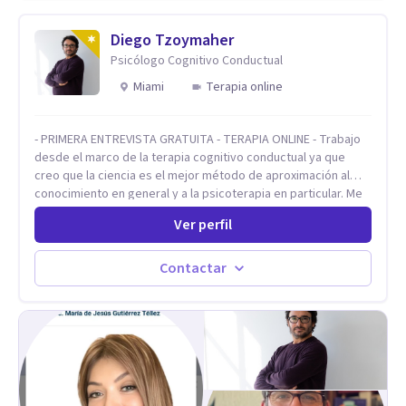
Diego Tzoymaher
Psicólogo Cognitivo Conductual
Miami
Terapia online
- PRIMERA ENTREVISTA GRATUITA - TERAPIA ONLINE - Trabajo
desde el marco de la terapia cognitivo conductual ya que
creo que la ciencia es el mejor método de aproximación al
conocimiento en general y a la psicoterapia en particular. Me
interesan los procesos de cambio conductual por los que una
Ver perfil
persona pueda alcanzar sus objetivos, transitando,
aceptando y modificando sus patrones cognitivos y
emocionales. Abordo patologías específicas como trastornos
Contactar
de ansiedad y del ánimo, y también crisis vitales y procesos
de crecimiento personal.