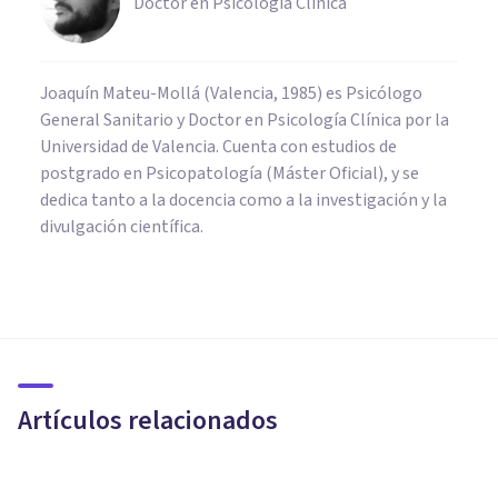
Doctor en Psicología Clínica
Joaquín Mateu-Mollá (Valencia, 1985) es Psicólogo
General Sanitario y Doctor en Psicología Clínica por la
Universidad de Valencia. Cuenta con estudios de
postgrado en Psicopatología (Máster Oficial), y se
dedica tanto a la docencia como a la investigación y la
divulgación científica.
PSICOLOGÍA CLÍNICA
7 mitos sobre el abuso sexual
infantil (pederastia)
Artículos relacionados
Daniel López Mongay