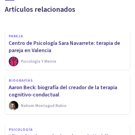
cuáles son sus objetivos?
Artículos relacionados
Arturo Torres
PAREJA
Centro de Psicología Sara Navarrete: terapia de
pareja en Valencia
Psicología Y Mente
PSICOLOGÍA CLÍNICA
BIOGRAFÍAS
​Los 7 mejores Másters en
Aaron Beck: biografía del creador de la terapia
terapia psicológica
cognitivo-conductual
Nahum Montagud Rubio
Psicología Y Mente
PSICOLOGÍA