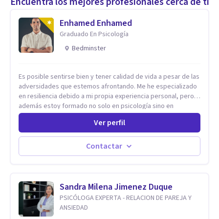
Encuentra los mejores profesionales cerca de ti
Enhamed Enhamed
Graduado En Psicología
Bedminster
Es posible sentirse bien y tener calidad de vida a pesar de las
adversidades que estemos afrontando. Me he especializado
en resiliencia debido a mi propia experiencia personal, pero
además estoy formado no solo en psicología sino en
coaching y técnicas de alto impacto centradas en: depresión,
Ver perfil
ansiedad y terapia de parejas. Sé que con el plan correcto y
el acompañamiento adecuado todo el mundo puede observar
cambios en menos de 5 sesiones. Mi experiencia profesional
Contactar
me ha demostrado que no importan las dificultades sino las
herramientas y la ayuda que dispongas para afrontarlas
Sandra Milena Jimenez Duque
PSICÓLOGA EXPERTA - RELACION DE PAREJA Y
ANSIEDAD