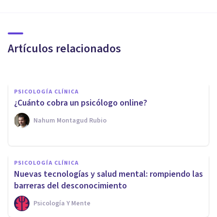
Realidad Virtual y
Psicoterapia: estas son sus
cualidades
Artículos relacionados
Elisabeth Berzal
PSICOLOGÍA CLÍNICA
¿Cuánto cobra un psicólogo online?
Nahum Montagud Rubio
PSICOLOGÍA CLÍNICA
PSICOLOGÍA CLÍNICA
¿Por qué la terapia online es
Nuevas tecnologías y salud mental: rompiendo las
cada vez más popular?
barreras del desconocimiento
Psicología Y Mente
El Prado Psicólogos