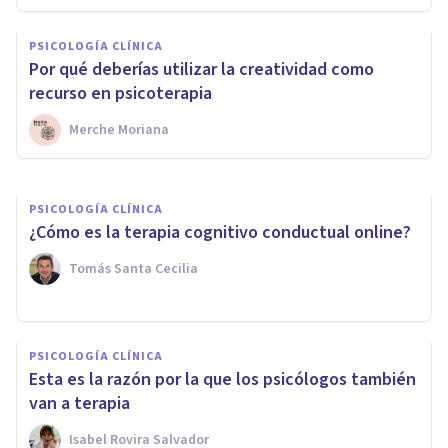
Anhedonia: efectos y causas
PSICOLOGÍA CLÍNICA
de la incapacidad de sentir
Por qué deberías utilizar la creatividad como
placer
recurso en psicoterapia
Merche Moriana
Adrián Triglia
PSICOLOGÍA CLÍNICA
¿Cómo es la terapia cognitivo conductual online?
Tomás Santa Cecilia
PSICOLOGÍA CLÍNICA
Esta es la razón por la que los psicólogos también
van a terapia
Isabel Rovira Salvador