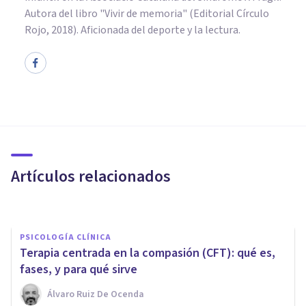
Autora del libro "Vivir de memoria" (Editorial Círculo
Rojo, 2018). Aficionada del deporte y la lectura.
PSICOLOGÍA
​Albert Bandura, galardonado
con la Medalla Nacional de la
Ciencia
Artículos relacionados
Jonathan García-Allen
PSICOLOGÍA CLÍNICA
Terapia centrada en la compasión (CFT): qué es,
fases, y para qué sirve
Álvaro Ruiz De Ocenda
PSICOLOGÍA CLÍNICA