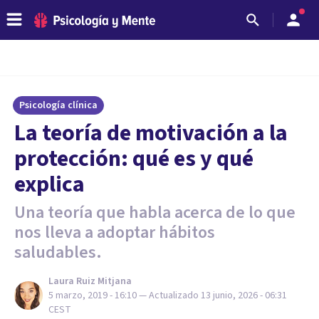
Psicología clínica
La teoría de motivación a la
protección: qué es y qué
explica
Una teoría que habla acerca de lo que
nos lleva a adoptar hábitos
saludables.
Laura Ruiz Mitjana
5 marzo, 2019 - 16:10
— Actualizado
13 junio, 2026 - 06:31
CEST