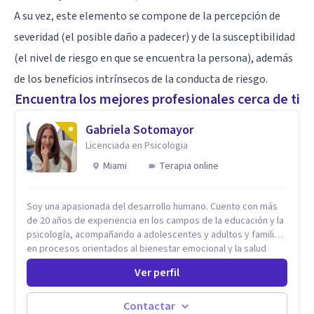
A su vez, este elemento se compone de la percepción de
severidad (el posible daño a padecer) y de la susceptibilidad
(el nivel de riesgo en que se encuentra la persona), además
de los beneficios intrínsecos de la conducta de riesgo.
Encuentra los mejores profesionales cerca de ti
Gabriela Sotomayor
Licenciada en Psicologia
Miami
Terapia online
Soy una apasionada del desarrollo humano. Cuento con más
de 20 años de experiencia en los campos de la educación y la
psicología, acompañando a adolescentes y adultos y familias
en procesos orientados al bienestar emocional y la salud
mental. Mi visión es contribuir, a través de mi trabajo, a que
Ver perfil
las personas accedan a una vida más digna, plena y con
sentido. Considero que esto es posible cuando
desarrollamos una mayor conciencia de nuestro mundo
Contactar