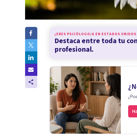
¿ERES PSICÓLOGO/A EN
ESTADOS UNIDOS
Destaca entre toda tu c
profesional.
¿N
¿Pod
Ha