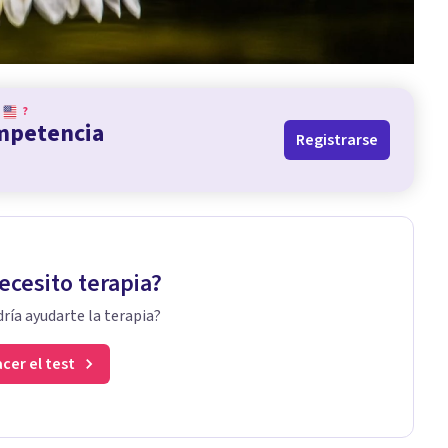
?
ompetencia
Registrarse
ecesito terapia?
ría ayudarte la terapia?
cer el test