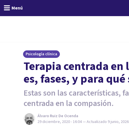
Menú
Psicología clínica
Terapia centrada en 
es, fases, y para qué 
Estas son las características, f
centrada en la compasión.
Álvaro Ruiz De Ocenda
29 diciembre, 2020 - 16:04
— Actualizado
9 junio, 2026