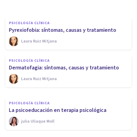
Psicoabreu
PSICOLOGÍA CLÍNICA
Pyrexiofobia: síntomas, causas y tratamiento
Laura Ruiz Mitjana
PSICOLOGÍA CLÍNICA
Ictiofobia (fobia a los peces):
PSICOLOGÍA CLÍNICA
síntomas, causas y tratamiento
Dermatofagia: síntomas, causas y tratamiento
Laura Ruiz Mitjana
Isabel Rovira Salvador
PSICOLOGÍA CLÍNICA
La psicoeducación en terapia psicológica
​julia Uliaque Moll