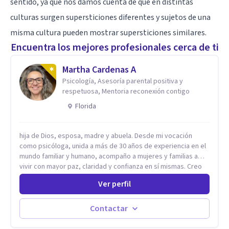
sentido, ya que nos damos cuenta de que en distintas
culturas surgen supersticiones diferentes y sujetos de una
misma cultura pueden mostrar supersticiones similares.
Encuentra los mejores profesionales cerca de ti
Martha Cardenas A
Psicología, Asesoría parental positiva y
respetuosa, Mentoria reconexión contigo
Florida
hija de Dios, esposa, madre y abuela. Desde mi vocación
como psicóloga, unida a más de 30 años de experiencia en el
mundo familiar y humano, acompaño a mujeres y familias a
vivir con mayor paz, claridad y confianza en sí mismas. Creo
profundamente que la vida está hecha de etapas, y que cada
Ver perfil
ciclo —personal, emocional, espiritual y familiar— trae
oportunidades de crecimiento. Por eso utilizo una
combinación de psicología positiva, enfoque humanista,
Contactar
herramientas contemporáneas de bienestar mental y
espiritualidad, para que puedas recorrer tu propio camino