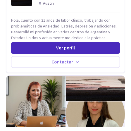
Austin
Hola, cuento con 21 años de labor clínico, trabajando con
problemáticas de Ansiedad, Estrés, depresión y adicciones.
Desarrollé mi profesión en varios centros de Argentina y
Estados Unidos y actualmente me dedico a la práctica
privada. Utilizo terapias cognitivas conductuales basadas en
Ver perfil
evidencia científica con comprobados resultados. Los
objetivos terapéuticos están centrados en brindar
herramientas concretas para el cambio, que permitan
Contactar
desarrollar nuevas habilidades y estrategias basadas en la
salud y calidad de vida.