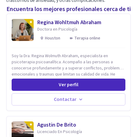
trastornos de ansiedad, y otras complicaciones.
Encuentra los mejores profesionales cerca de ti
Regina Wohltmuh Abraham
Doctora en Psicología
Houston
Terapia online
Soy la Dra. Regina Wolmuth Abraham, especialista en
psicoterapia psicoanalítica. Acompaño a las personas a
conocerse profundamente y a superar conflictos, problemas
emocionales y traumas que limitan su calidad de vida. He
trabajado en reconocidas instituciones como el Hospital
Ver perfil
Psiquiátrico San Rafael, Instituto Psiquiátrico MENDAO, San
Bernardino, Hospital Psiquiátrico Infantil y el Centro de
Integración Juvenil. Además, tuve el privilegio de colaborar
Contactar
en comunidades como Olivar del Conde y Xochimilco, lo que
me permitió conocer diversas realidades y necesidades.
Agustin De Brito
Licenciado En Psicología