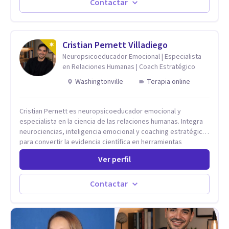
vida de cada uno tener su propia vision.
Contactar
Cristian Pernett Villadiego
Neuropsicoeducador Emocional | Especialista
en Relaciones Humanas | Coach Estratégico
Washingtonville
Terapia online
Cristian Pernett es neuropsicoeducador emocional y
especialista en la ciencia de las relaciones humanas. Integra
neurociencias, inteligencia emocional y coaching estratégico
para convertir la evidencia científica en herramientas
prácticas que mejoran la forma en que las personas viven,
Ver perfil
aman, lideran y se comunican. Con más de 20 años de
experiencia, acompaña a personas, parejas y líderes en
procesos de desarrollo personal y profesional. Su trabajo se
Contactar
centra en la regulación emocional, las relaciones de pareja, la
comunicación efectiva y el liderazgo consciente. Su
metodología combina psicología contemporánea,
neurociencias y estrategias de cambio basadas en evidencia