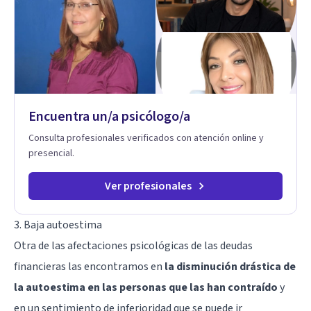
para fortalecer la autoestima, desarrollar habilidades
socioemocionales y promover cambios sostenibles. Como
divulgador científico, acerca la psicología y las neurociencias
a la vida cotidiana mediante contenidos claros, rigurosos y
aplicables, con el propósito de impulsar un bienestar integral.
Encuentra un/a psicólogo/a
Consulta profesionales verificados con atención online y
presencial.
Ver profesionales
3. Baja autoestima
Otra de las afectaciones psicológicas de las deudas
financieras las encontramos en
la disminución drástica de
la autoestima en las personas que las han contraído
y
en un sentimiento de inferioridad que se puede ir