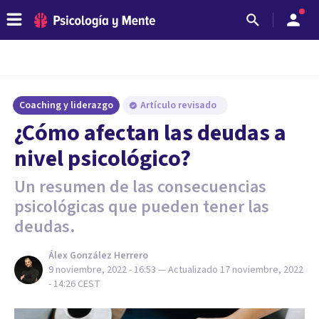
Coaching y liderazgo
Artículo revisado
¿Cómo afectan las deudas a
nivel psicológico?
Un resumen de las consecuencias
psicológicas que pueden tener las
deudas.
Álex González Herrero
9 noviembre, 2022 - 16:53
— Actualizado
17 noviembre, 2022
- 14:26
CEST