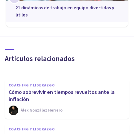
21 dinámicas de trabajo en equipo divertidas y
útiles
COACHING Y LIDERAZGO
¿Cómo sentirnos realizados sin
estar preocupados por
nuestras finanzas?
Artículos relacionados
Álex González Herrero
COACHING Y LIDERAZGO
Cómo sobrevivir en tiempos revueltos ante la
inflación
Álex González Herrero
COACHING Y LIDERAZGO
Cómo superar las creencias
COACHING Y LIDERAZGO
limitantes para tener éxito