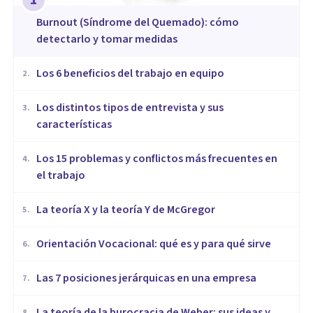
1
Burnout (Síndrome del Quemado): cómo
detectarlo y tomar medidas
​Los 6 beneficios del trabajo en equipo
2
.
​Los distintos tipos de entrevista y sus
3
.
características
​Los 15 problemas y conflictos más frecuentes en
4
.
el trabajo
La teoría X y la teoría Y de McGregor
5
.
Orientación Vocacional: qué es y para qué sirve
6
.
Las 7 posiciones jerárquicas en una empresa
7
.
La teoría de la burocracia de Weber: sus ideas y
8
.