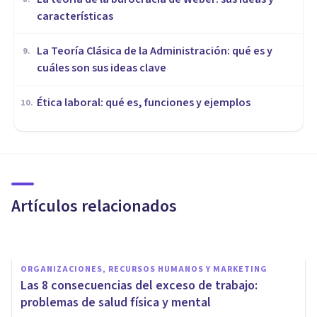
características
La Teoría Clásica de la Administración: qué es y
9
.
cuáles son sus ideas clave
Ética laboral: qué es, funciones y ejemplos
10
.
ORGANIZACIONES, RECURSOS HUMANOS Y MARKETING
Burnout (Síndrome del
Quemado): cómo detectarlo y
tomar medidas
Artículos relacionados
Jonathan García-Allen
ORGANIZACIONES, RECURSOS HUMANOS Y MARKETING
Las 8 consecuencias del exceso de trabajo:
problemas de salud física y mental