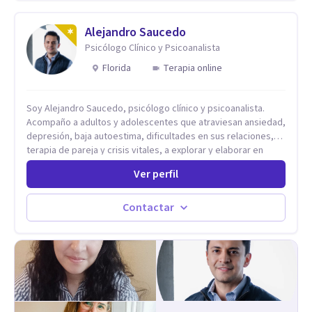
años de experiencia en el área de la Salud mental y he
trabajado en distintos contextos clínicos con niños,
Adolescentes y Adultos
Alejandro Saucedo
Psicólogo Clínico y Psicoanalista
Florida
Terapia online
Soy Alejandro Saucedo, psicólogo clínico y psicoanalista.
Acompaño a adultos y adolescentes que atraviesan ansiedad,
depresión, baja autoestima, dificultades en sus relaciones,
terapia de pareja y crisis vitales, a explorar y elaborar en
profundidad los conflictos internos que generan malestar en
Ver perfil
su presente. A través del proceso psicoanalítico de
autoconocimiento y análisis, es posible acceder a las
historias personales, elaborar las experiencias del pasado y
Contactar
resignificarlas, liberando su influencia para construir un futuro
con mayor libertad y autenticidad. La terapia psicoanalítica
crea un espacio de verbalización libre y sin filtros. A través de
esta conversación abierta y del trabajo analítico conjunto, se
exploran las vivencias que aún condicionan el presente, se les
otorga un nuevo sentido y se transforma su impacto
emocional. De esta forma, los pacientes logran mayor