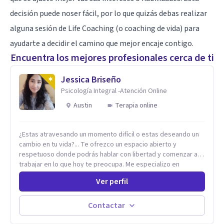
decisión puede noser fácil, por lo que quizás debas realizar
alguna sesión de Life Coaching (o coaching de vida) para
ayudarte a decidir el camino que mejor encaje contigo.
Encuentra los mejores profesionales cerca de ti
Jessica Briseño
Psicología Integral -Atención Online
Austin
Terapia online
¿Estas atravesando un momento difícil o estas deseando un
cambio en tu vida?... Te ofrezco un espacio abierto y
respetuoso donde podrás hablar con libertad y comenzar a
trabajar en lo que hoy te preocupa. Me especializo en
Trastornos de Ansiedad y a lo largo de mi experiencia
Ver perfil
profesional he acompañado a muchas Familias y Parejas con
distintas problemáticas como el manejo del estrés,
Autoestima, Gestión de la Ira, Depresión, Retos en la Crianza,
Contactar
Codependencia, Celos, entre otros. Cuento con más de 12