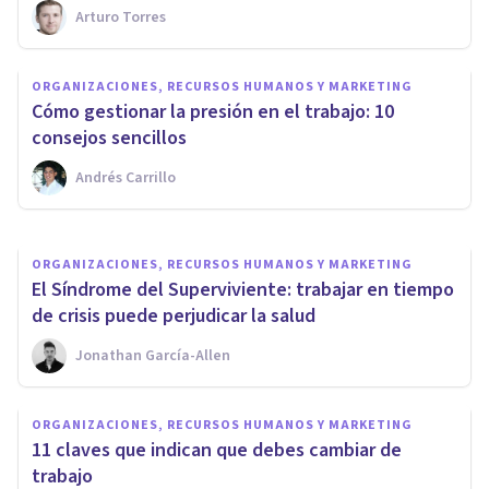
Arturo Torres
ORGANIZACIONES, RECURSOS HUMANOS Y MARKETING
Programas de Ayuda al
ORGANIZACIONES, RECURSOS HUMANOS Y MARKETING
Empleado: qué son y qué
Cómo gestionar la presión en el trabajo: 10
servicios ofrecen
consejos sencillos
Andrés Carrillo
Tomás Santa Cecilia
ORGANIZACIONES, RECURSOS HUMANOS Y MARKETING
El Síndrome del Superviviente: trabajar en tiempo
de crisis puede perjudicar la salud
Jonathan García-Allen
ORGANIZACIONES, RECURSOS HUMANOS Y MARKETING
11 claves que indican que debes cambiar de
trabajo