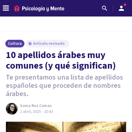
Cultura
Artículo revisado
10 apellidos árabes muy
comunes (y qué significan)
Te presentamos una lista de apellidos
españoles que proceden de nombres
árabes.
Sonia Ruz Comas
2 abril, 2025 - 20:43