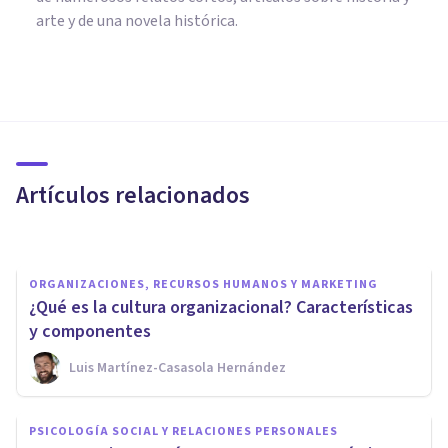
arte y de una novela histórica.
CULTURA
La cultura de Clovis: qué fue y
cuáles fueron sus
características
Artículos relacionados
Sonia Ruz Comas
ORGANIZACIONES, RECURSOS HUMANOS Y MARKETING
¿Qué es la cultura organizacional? Características
y componentes
Luis Martínez-Casasola Hernández
PSICOLOGÍA SOCIAL Y RELACIONES PERSONALES
La Teoría Recalibracional de la
PSICOLOGÍA SOCIAL Y RELACIONES PERSONALES
Ira: qué es y cómo explica el