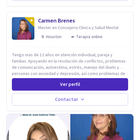
Carmen Brenes
Master en Consejeria Clinica y Salud Mental
Houston
Terapia online
Tengo mas de 12 años en atención individual, pareja y
familias. Apoyando en la resolución de conflictos, problemas
de comunicación, autoestima, estrés, manejo del duelo y
personas con ansiedad y depresión, así como problemas de
conducta y comportamiento. Desarrollo de personas
Ver perfil
maximizando su potencial y elevando su desempeño.
Estableciendo metas a corto y largo plazo, es vital para la
vida de cada uno tener su propia vision.
Contactar