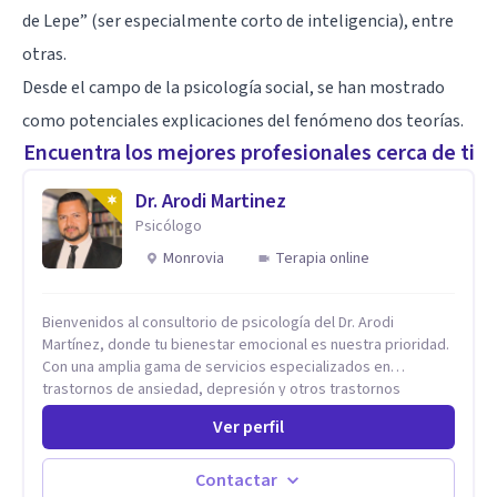
de Lepe” (ser especialmente corto de inteligencia), entre
otras.
Desde el campo de la psicología social, se han mostrado
como potenciales explicaciones del fenómeno dos teorías.
Encuentra los mejores profesionales cerca de ti
Dr. Arodi Martinez
Psicólogo
Monrovia
Terapia online
Bienvenidos al consultorio de psicología del Dr. Arodi
Martínez, donde tu bienestar emocional es nuestra prioridad.
Con una amplia gama de servicios especializados en
trastornos de ansiedad, depresión y otros trastornos
emocionales, estamos dedicados a ofrecerte el mejor
Ver perfil
tratamiento para mejorar tu salud mental. En nuestro
consultorio, ofrecemos una variedad de terapias y
tratamientos diseñados para satisfacer tus necesidades
Contactar