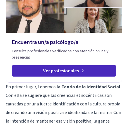
disfunción eréctil, la eyaculación precoz y la falta de deseo
tanto en mujeres como en hombres. La sexualidad es de
enorme importancia tanto para el bienestar físico y mental
como a nivel personal para una buena autoestima y una
relación saludable de pareja.
Encuentra un/a psicólogo/a
Consulta profesionales verificados con atención online y
presencial.
Ver profesionales
En primer lugar, tenemos
la Teoría de la Identidad Social
.
Con ella se sugiere que las creencias etnocéntricas son
causadas por una fuerte identificación con la cultura propia
de creando una visión positiva e idealizada de la misma. Con
la intención de mantener esa visión positiva, la gente