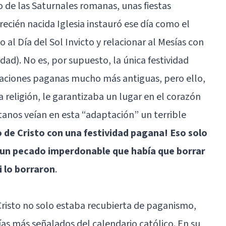
do de las Saturnales romanas, unas fiestas
 recién nacida Iglesia instauró ese día como el
o al Día del Sol Invicto y relacionar al Mesías con
erdad). No es, por supuesto, la única festividad
raciones paganas mucho más antiguas, pero ello,
a religión, le garantizaba un lugar en el corazón
tanos veían en esta “adaptación” un terrible
 de Cristo con una festividad pagana! Eso solo
, un pecado imperdonable que había que borrar
i lo borraron
.
e Cristo no solo estaba recubierta de paganismo,
ías más señalados del calendario católico. En su