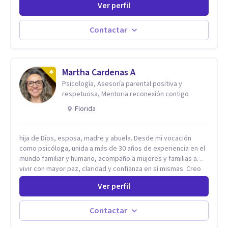
Ver perfil
sueños, deseos. Si pensás que lo que te pasa no es tan
grave, pero podría ayudar. Si estás en adicciones y tu
intención es hacer algo con lo que te está pasando. No dudes
Contactar
en comunicarte a fin de comenzar a resolver la situación que
está generando esa angustia.
Martha Cardenas A
Psicología, Asesoría parental positiva y
respetuosa, Mentoria reconexión contigo
Florida
hija de Dios, esposa, madre y abuela. Desde mi vocación
como psicóloga, unida a más de 30 años de experiencia en el
mundo familiar y humano, acompaño a mujeres y familias a
vivir con mayor paz, claridad y confianza en sí mismas. Creo
profundamente que la vida está hecha de etapas, y que cada
Ver perfil
ciclo —personal, emocional, espiritual y familiar— trae
oportunidades de crecimiento. Por eso utilizo una
combinación de psicología positiva, enfoque humanista,
Contactar
herramientas contemporáneas de bienestar mental y