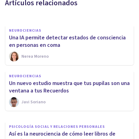
Artículos relacionados
cerebro
Javi Soriano
NEUROCIENCIAS
Una IA permite detectar estados de consciencia
en personas en coma
Nerea Moreno
NEUROCIENCIAS
Descubren el origen del 30%
NEUROCIENCIAS
de las placas amiloides del
Un nuevo estudio muestra que tus pupilas son una
Alzheimer
ventana a tus Recuerdos
Javi Soriano
Sonia Ruz Comas
PSICOLOGÍA SOCIAL Y RELACIONES PERSONALES
Así es la neurociencia de cómo leer libros de