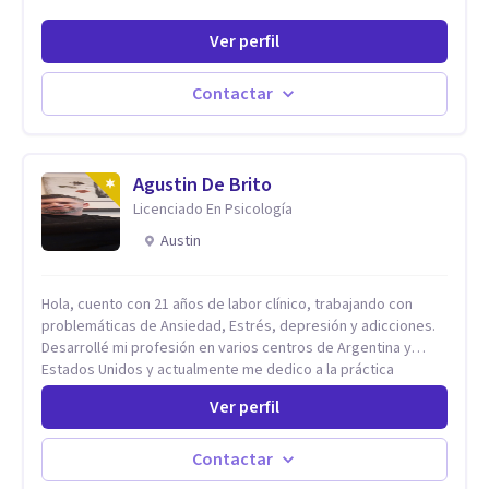
Ver perfil
Contactar
Agustin De Brito
Licenciado En Psicología
Austin
Hola, cuento con 21 años de labor clínico, trabajando con
problemáticas de Ansiedad, Estrés, depresión y adicciones.
Desarrollé mi profesión en varios centros de Argentina y
Estados Unidos y actualmente me dedico a la práctica
privada. Utilizo terapias cognitivas conductuales basadas en
Ver perfil
evidencia científica con comprobados resultados. Los
objetivos terapéuticos están centrados en brindar
herramientas concretas para el cambio, que permitan
Contactar
desarrollar nuevas habilidades y estrategias basadas en la