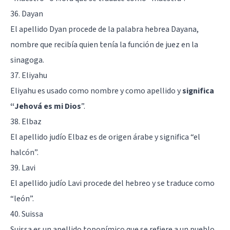
36. Dayan
El apellido Dyan procede de la palabra hebrea Dayana,
nombre que recibía quien tenía la función de juez en la
sinagoga.
37. Eliyahu
Eliyahu es usado como nombre y como apellido y
significa
“Jehová es mi Dios
”.
38. Elbaz
El apellido judío Elbaz es de origen árabe y significa “el
halcón”.
39. Lavi
El apellido judío Lavi procede del hebreo y se traduce como
“león”.
40. Suissa
Suissa es un apellido toponímico que se refiere a un pueblo