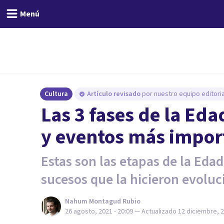
Menú
Cultura
Artículo revisado
por nuestro equipo editoria
Las 3 fases de la Eda
y eventos más impor
Estas son las etapas de la Eda
sucesos que la hicieron evoluc
Nahum Montagud Rubio
26 agosto, 2021 - 20:09
— Actualizado
12 diciembre, 2