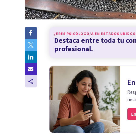
¿ERES PSICÓLOGO/A EN
ESTADOS UNIDOS
Destaca entre toda tu c
profesional.
En
Resp
nece
En