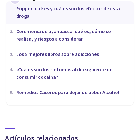
Popper: qué es y cuáles son los efectos de esta
droga
Ceremonia de ayahuasca: qué es, cómo se
2
.
realiza, y riesgos a considerar
Los 8 mejores libros sobre adicciones
3
.
¿Cuáles son los síntomas al día siguiente de
4
.
consumir cocaína?
Remedios Caseros para dejar de beber Alcohol
5
.
DROGAS Y ADICCIONES
¿Cómo ayudar a un familiar
con una adicción?
Artículos relacionados