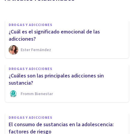
Centro De Adicción Sevilla
DROGAS Y ADICCIONES
¿Cuál es el significado emocional de las
adicciones?
Ester Fernández
PSICOLOGÍA SOCIAL Y RELACIONES PERSONALES
La prostitución y el falso
DROGAS Y ADICCIONES
glamour: estos son sus efectos
¿Cuáles son las principales adicciones sin
reales
sustancia?
Fromm Bienestar
Jonatan Serrano Perales
DROGAS Y ADICCIONES
El consumo de sustancias en la adolescencia:
factores de riesgo