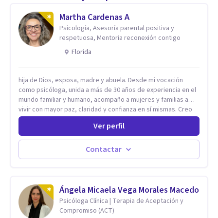
Martha Cardenas A
Psicología, Asesoría parental positiva y
respetuosa, Mentoria reconexión contigo
Florida
hija de Dios, esposa, madre y abuela. Desde mi vocación
como psicóloga, unida a más de 30 años de experiencia en el
mundo familiar y humano, acompaño a mujeres y familias a
vivir con mayor paz, claridad y confianza en sí mismas. Creo
profundamente que la vida está hecha de etapas, y que cada
Ver perfil
ciclo —personal, emocional, espiritual y familiar— trae
oportunidades de crecimiento. Por eso utilizo una
combinación de psicología positiva, enfoque humanista,
Contactar
herramientas contemporáneas de bienestar mental y
espiritualidad, para que puedas recorrer tu propio camino
sintiéndote sostenida, acompañada y más segura de quién
eres. Mi misión es ayudarte a ordenar tu mundo interior, sanar
Ángela Micaela Vega Morales Macedo
lo que aún pesa, fortalecer tu autoestima, transformar la
Psicóloga Clínica | Terapia de Aceptación y
relación contigo misma y con quienes amas, y enseñarte
Compromiso (ACT)
herramientas prácticas para navegar la vida familiar con amor,