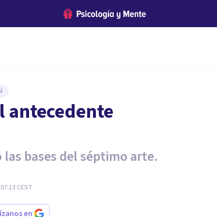
l
el antecedente
 las bases del séptimo arte.
 07:13
CEST
rízanos en