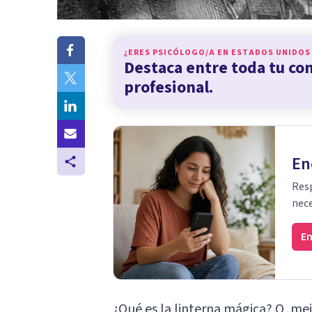
¿ERES PSICÓLOGO/A EN
ESTADOS UNIDOS
Destaca entre toda tu c
profesional.
En
Resp
nece
En
¿Qué es la linterna mágica? O, me