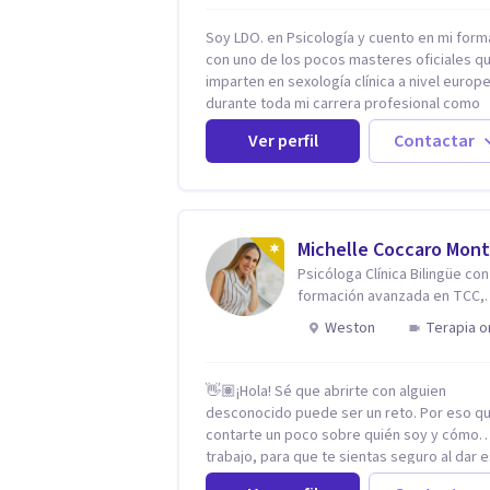
Soy LDO. en Psicología y cuento en mi form
con uno de los pocos masteres oficiales q
imparten en sexología clínica a nivel europ
durante toda mi carrera profesional como
psicólogo-sexólogo he estado enfocado en
Ver perfil
Contactar
terapia sexual desde una perspectiva
multidisciplinar BIO-PSICO-SOCIAL ya que
aunque las bases de mi trabajo son
psicológicas, si no se tienen en considerac
otros factores la terapia puede no funciona
Michelle Coccaro Mont
tener una visión demasiado simplista,
Psicóloga Clínica Bilingüe con
excluyendo de antemano otros factores q
formación avanzada en TCC,
pueden influir. Mi intención es ayudar para
Neurociencias e Inteligencia
conseguir una mejora global de tu sexualid
Weston
Terapia o
Emocional.
considerando cada caso como algo particul
intentando adaptarme a tu situación person
concreta. En especial mi ámbito de trabajo es la
👋🏽¡Hola! Sé que abrirte con alguien
disfunción eréctil, la eyaculación precoz y l
desconocido puede ser un reto. Por eso qu
falta de deseo tanto en mujeres como en
contarte un poco sobre quién soy y cómo
hombres. La sexualidad es de enorme
trabajo, para que te sientas seguro al dar 
importancia tanto para el bienestar físico y
paso. Soy psicóloga clínica bilingüe con más de