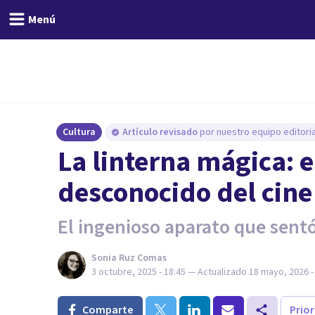
Menú
Cultura
Artículo revisado
por nuestro equipo editoria
La linterna mágica: 
desconocido del cine
El ingenioso aparato que sentó
Sonia Ruz Comas
3 octubre, 2025 - 18:45
— Actualizado
18 mayo, 2026 -
Comparte
Prio