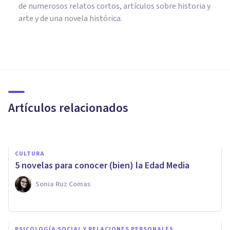
de numerosos relatos cortos, artículos sobre historia y
arte y de una novela histórica.
CULTURA
Las 15 ramas de la Historia:
cuáles son y qué estudian
Artículos relacionados
Nahum Montagud Rubio
CULTURA
5 novelas para conocer (bien) la Edad Media
Sonia Ruz Comas
CULTURA
PSICOLOGÍA SOCIAL Y RELACIONES PERSONALES