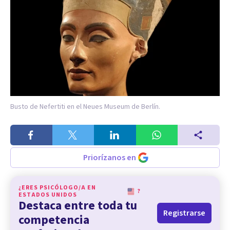
Busto de Nefertiti en el Neues Museum de Berlín.
Priorízanos en
¿ERES PSICÓLOGO/A EN
?
ESTADOS UNIDOS
Destaca entre toda tu
Registrarse
competencia