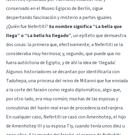
conservado en el Museo Egipcio de Berlín, sigue
despertando fascinación y misterio a partes iguales.
¿Quién fue Nefertiti?
Su nombre significa “La bella que
llega” o “La bella ha llegado”
, un epíteto que demuestra
dos cosas: la primera que, efectivamente, a Nefertiti se la
consideraba muy hermosa; y, segundo, que puede que no
fuera autóctona de Egipto, y de ahí la idea de ‘llegada’.
Algunos historiadores se decantan por identificarla con
Taduhepa, una princesa del reino de Mitanni que fue enviada
a la corte del faraón como regalo diplomático, algo que,
por otro lado, era muy común; muchas de las esposas y
concubinas del harén real eran de procedencia extranjera.
En cualquier caso, Nefertiti se casó con Amenhotep, el hijo
de Amenhotep III y su esposa Tiy, cuando tenía unos diez u
once años. A la muerte del faraón, el esposo de Nefertiti