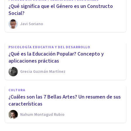
16 bailes típicos de Chile,
¿Qué significa que el Género es un Constructo
clasificados por regiones
Social?
Javi Soriano
Laura Ruiz Mitjana
PSICOLOGÍA EDUCATIVA Y DEL DESARROLLO
¿Qué es la Educación Popular? Concepto y
aplicaciones prácticas
Grecia Guzmán Martínez
CULTURA
¿Cuáles son las 7 Bellas Artes? Un resumen de sus
características
Nahum Montagud Rubio