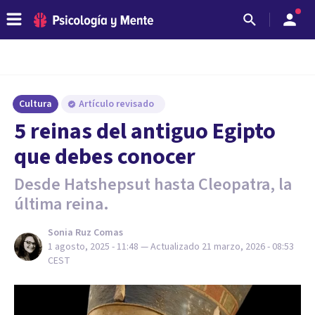
Cultura
Artículo revisado
5 reinas del antiguo Egipto
que debes conocer
Desde Hatshepsut hasta Cleopatra, la
última reina.
Sonia Ruz Comas
1 agosto, 2025 - 11:48
— Actualizado
21 marzo, 2026 - 08:53
CEST