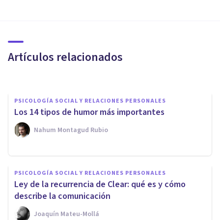
PSICOLOGÍA SOCIAL Y RELACIONES PERSONALES
¿Qué es la Identidad
Partidista?
Artículos relacionados
Javi Soriano
PSICOLOGÍA SOCIAL Y RELACIONES PERSONALES
Los 14 tipos de humor más importantes
Nahum Montagud Rubio
PSICOLOGÍA SOCIAL Y RELACIONES PERSONALES
PSICOLOGÍA SOCIAL Y RELACIONES PERSONALES
¿Qué son los Estudios
Ley de la recurrencia de Clear: qué es y cómo
Transculturales?
describe la comunicación
Joaquín Mateu-Mollá
Javi Soriano