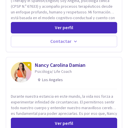
(Therapy in Spanish/English) Soy Ángela, psicóloga clínica
(CPSP N.º 67633) y acompaño procesos terapéuticos desde
un enfoque profundo, humano y respetuoso. Mi formación
está basada en el modelo cognitivo-conductual y cuento con
especialización en Terapia de Aceptación y Compromiso
Ver perfil
(ACT), formada en Fundación Foro, Argentina. Estos estudios,
junto con mi desarrollo profesional, me han permitido
construir una base sólida desde la cual acompaño cada
Contactar
proceso con sensibilidad, criterio clínico y una mirada
integradora centrada en la persona. Mi enfoque se basa en la
Terapia de Aceptación y Compromiso (ACT), desde donde no
busco eliminar el malestar, sino transformar la relación que
Nancy Carolina Damian
tienes con lo que sientes y piensas. Acompaño a que puedas
Psicóloga/ Life Coach
sostener tu experiencia interna con mayor flexibilidad, sin
Los Angeles
tener que luchar constantemente contigo. Integro también
herramientas como mindfulness, escritura terapéutica y
recursos creativos, que permiten acceder a niveles más
Durante nuestra estancia en este mundo, la vida nos forza a
profundos de la experiencia, más allá de lo únicamente
experimentar infinidad de circuntancias. El permitirnos sentir
racional.
todo nuestro cuerpo y entender nuestro maravilloso cerebro,
es fundamental para poder apreciarlas. Es por eso que, Nancy
Damian esta dispuesta a brindarte una mano amiga atravez de
Ver perfil
herramientas fundamentales para crecer y fortalecer tu