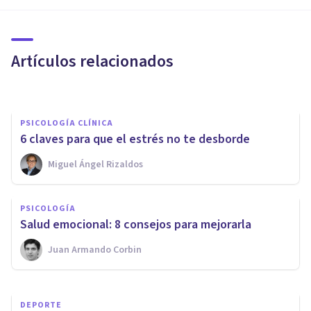
consejos para lucir una figura
esbelta
Artículos relacionados
Jonathan García-Allen
PSICOLOGÍA CLÍNICA
6 claves para que el estrés no te desborde
Miguel Ángel Rizaldos
DROGAS Y ADICCIONES
Ansiedad al dejar de fumar:
PSICOLOGÍA
cómo superarla en 6 pasos
Salud emocional: 8 consejos para mejorarla
Juan Armando Corbin
Arturo Torres
DEPORTE