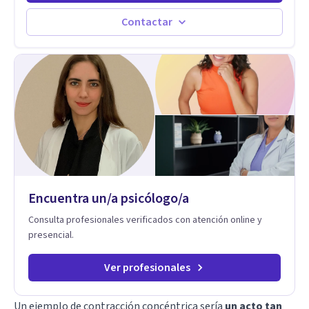
mente, alma y SER. El cómo percibimos y manejamos
nuestros diarios sucesos es el detonator que nos lleva al
Contactar
resultado de efectos impactantes que se nos quedaran
memorables. Ayudar a otros seres humanos a disfrutar de la
hermosa vida que hay, es mi placer y deleite ya que ser FELIZ
es derecho de toda la GENTE.
Encuentra un/a psicólogo/a
Consulta profesionales verificados con atención online y
presencial.
Ver profesionales
Un ejemplo de contracción concéntrica sería
un acto tan