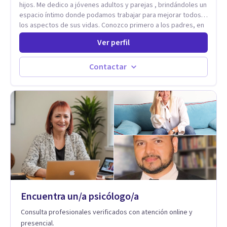
hijos. Me dedico a jóvenes adultos y parejas , brindándoles un
espacio íntimo donde podamos trabajar para mejorar todos
los aspectos de sus vidas. Conozco primero a los padres, en
el caso de niños u adolescentes, para luego seguir la terapia
Ver perfil
con sus hijos, apuntalándolos en su futuro personal,
universitario y profesional, siempre conteniendo
paralelamente a los padres y brindándoles un espacio de
Contactar
seguridad. Hago terapia de pareja y adultos con método
integrativo. Más información en: intherapy.today
Encuentra un/a psicólogo/a
Consulta profesionales verificados con atención online y
presencial.