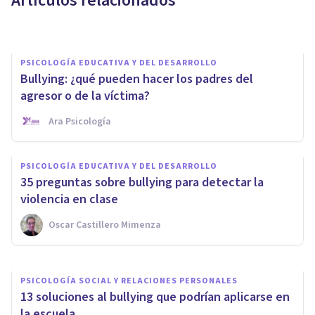
Artículos relacionados
Mateo Rigola
PSICOLOGÍA EDUCATIVA Y DEL DESARROLLO
Bullying: ¿qué pueden hacer los padres del
agresor o de la víctima?
Ara Psicología
PSICOLOGÍA EDUCATIVA Y DEL DESARROLLO
PSICOLOGÍA EDUCATIVA Y DEL DESARROLLO
El método KiVa, una idea que
35 preguntas sobre bullying para detectar la
está acabando con el bullying
violencia en clase
Oscar Castillero Mimenza
Bertrand Regader
PSICOLOGÍA SOCIAL Y RELACIONES PERSONALES
​13 soluciones al bullying que podrían aplicarse en
la escuela