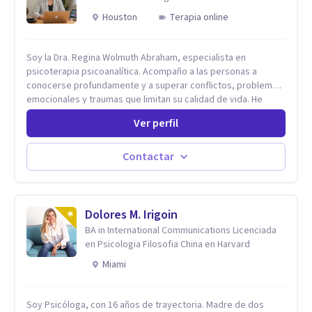
Houston
Terapia online
Soy la Dra. Regina Wolmuth Abraham, especialista en
psicoterapia psicoanalítica. Acompaño a las personas a
conocerse profundamente y a superar conflictos, problemas
emocionales y traumas que limitan su calidad de vida. He
trabajado en reconocidas instituciones como el Hospital
Ver perfil
Psiquiátrico San Rafael, Instituto Psiquiátrico MENDAO, San
Bernardino, Hospital Psiquiátrico Infantil y el Centro de
Integración Juvenil. Además, tuve el privilegio de colaborar
Contactar
en comunidades como Olivar del Conde y Xochimilco, lo que
me permitió conocer diversas realidades y necesidades.
Dolores M. Irigoin
BA in International Communications Licenciada
en Psicologia Filosofia China en Harvard
Miami
Soy Psicóloga, con 16 años de trayectoria. Madre de dos