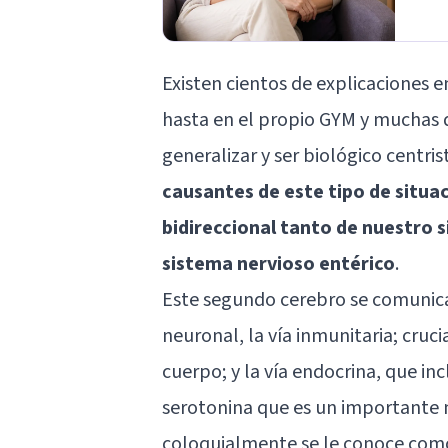
Existen cientos de explicaciones en
hasta en el propio GYM y muchas d
generalizar y ser biológico centri
causantes de este tipo de situa
bidireccional tanto de nuestro 
sistema nervioso entérico
.
Este segundo cerebro se comunica 
neuronal, la vía inmunitaria; cru
cuerpo; y la vía endocrina, que i
serotonina que es un importante n
coloquialmente se le conoce como 