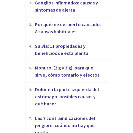
Ganglios inflamados: causas y
2
.
síntomas de alerta
Por qué me despierto cansado:
3
.
8 causas habituales
Salvia: 11 propiedades y
4
.
beneficios de esta planta
Monurol (2 g y 3 g): para qué
5
.
sirve, cómo tomarlo y efectos
Dolor en la parte izquierda del
6
.
estómago: posibles causas y
qué hacer
Las 7 contraindicaciones del
7
.
jengibre: cuándo no hay que
usarlo