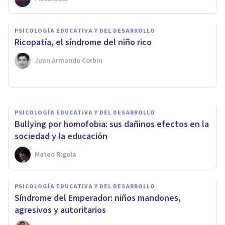
PSICOLOGÍA EDUCATIVA Y DEL DESARROLLO
PSICOLOGÍA EDUCATIVA Y DEL DESARROLLO
​Ricopatía, el síndrome del niño rico
Las 3 etapas de la adolescencia
Juan Armando Corbin
Arturo Torres
PSICOLOGÍA EDUCATIVA Y DEL DESARROLLO
Bullying por homofobia: sus dañinos efectos en la
sociedad y la educación
Mateo Rigola
PSICOLOGÍA EDUCATIVA Y DEL DESARROLLO
Síndrome del Emperador: niños mandones,
agresivos y autoritarios