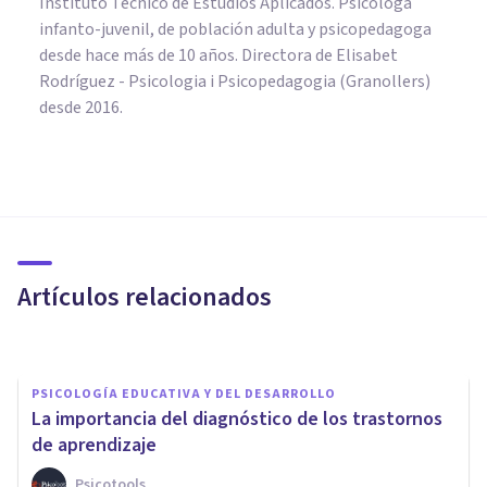
Instituto Técnico de Estudios Aplicados. Psicóloga
infanto-juvenil, de población adulta y psicopedagoga
desde hace más de 10 años. Directora de Elisabet
Rodríguez - Psicologia i Psicopedagogia (Granollers)
desde 2016.
PSICOLOGÍA EDUCATIVA Y DEL DESARROLLO
Cómo prevenir el tabaquismo
en los más jóvenes, en 6 claves
Artículos relacionados
Isabel Rovira Salvador
PSICOLOGÍA EDUCATIVA Y DEL DESARROLLO
La importancia del diagnóstico de los trastornos
de aprendizaje
Psicotools