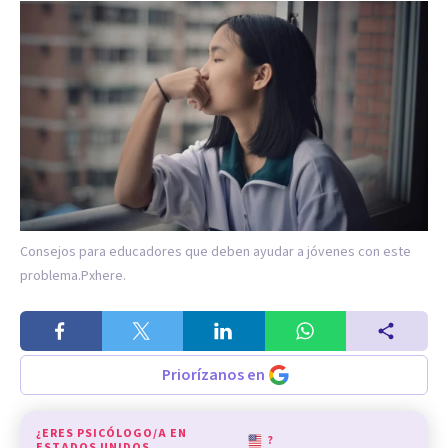
Consejos para educadores que deben ayudar a jóvenes con este
problema.
Pxhere.
Priorízanos en
¿ERES PSICÓLOGO/A EN
?
ESTADOS UNIDOS