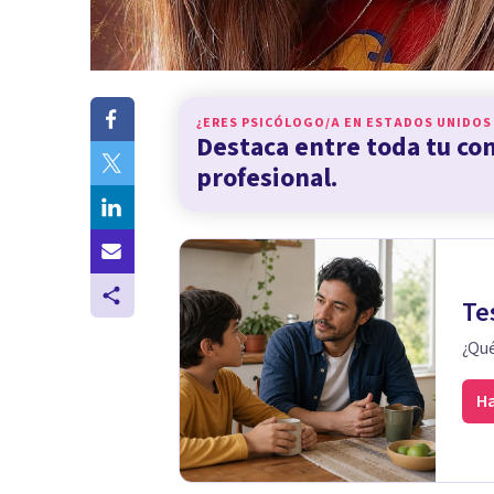
¿ERES PSICÓLOGO/A EN
ESTADOS UNIDOS
Destaca entre toda tu c
profesional.
Te
¿Qué
Ha