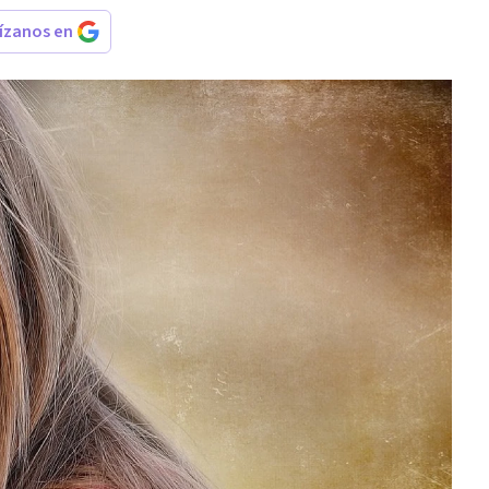
rízanos en