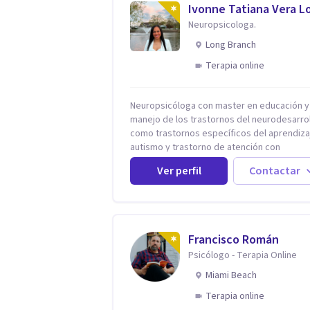
Ivonne Tatiana Vera L
Neuropsicologa.
Long Branch
Terapia online
Neuropsicóloga con master en educación y
manejo de los trastornos del neurodesarro
como trastornos específicos del aprendiza
autismo y trastorno de atención con
hiperactividad (TDAH), entre otros. Además
Ver perfil
Contactar
manejo de la depresión, ansiedad y demás
conflictos de la dimensión Psicológica. Más allá
de dar herramientas o aplicar cualquier tip
terapia para mi lo más importante es el
individuo, trabajo no solo con mis paciente
Francisco Román
sino con todo su entorno, núcleo familiar, s
Psicólogo - Terapia Online
académico. El arte de conocernos, de cone
de comprender que somos uno reflejo del 
Miami Beach
nos permite entrar más profundo logrando 
Terapia online
sanidad desde la raíz llevándonos a crear