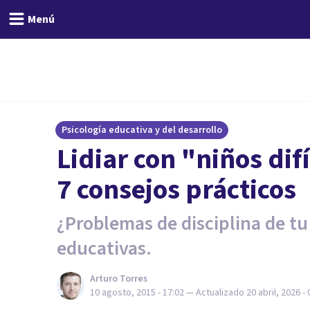
Menú
Psicología educativa y del desarrollo
​Lidiar con "niños di
7 consejos prácticos
¿Problemas de disciplina de tu 
educativas.
Arturo Torres
10 agosto, 2015 - 17:02
— Actualizado
20 abril, 2026 - 