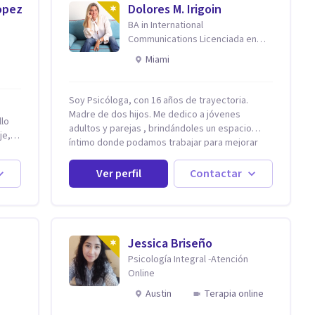
opez
Dolores M. Irigoin
BA in International
Communications Licenciada en
Psicologia Filosofia China en
Miami
Harvard
Soy Psicóloga, con 16 años de trayectoria.
Madre de dos hijos. Me dedico a jóvenes
llo
adultos y parejas , brindándoles un espacio
je,
íntimo donde podamos trabajar para mejorar
todos los aspectos de sus vidas. Conozco
 del
primero a los padres, en el caso de niños u
Ver perfil
Contactar
adolescentes, para luego seguir la terapia con
sus hijos, apuntalándolos en su futuro personal,
o de
universitario y profesional, siempre
conteniendo paralelamente a los padres y
s
brindándoles un espacio de seguridad. Hago
Jessica Briseño
ocial,
terapia de pareja y adultos con método
Psicología Integral -Atención
ctar,
integrativo. Más información en: intherapy.today
Online
otro,
la
Austin
Terapia online