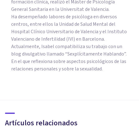
formación clínica, realizó el Máster de Psicología
General Sanitaria en la Universitat de Valencia.
Ha desempeñado labores de psicóloga en diversos
centros, entre ellos la Unidad de Salud Mental del
Hospital Clínico Universitario de Valencia y el Instituto
Valenciano de Infertilidad (IVI) en Barcelona.
Actualmente, Isabel compatibiliza su trabajo con un
blog divulgativo llamado “Sexplícitamente Hablando”.
En el que reflexiona sobre aspectos psicológicos de las
relaciones personales y sobre la sexualidad.
PSICOLOGÍA EDUCATIVA Y DEL DESARROLLO
Cómo apoyar a los
adolescentes homosexuales
Artículos relacionados
Arturo Torres