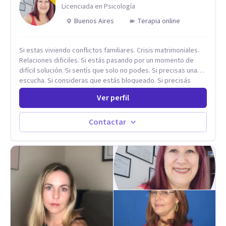
Televisión Canaria, conectando con la realidad de las islas.
Licenciada en Psicología
Mis servicios son 100% online y accesibles. Si buscas un
Buenos Aires
Terapia online
espacio de escucha profesional y orientado a resultados,
empecemos.
Si estas viviendo conflictos familiares. Crisis matrimoniales.
Relaciones dificiles. Si estás pasando por un momento de
difícil solución. Si sentís que solo no podes. Si precisas una
escucha. Si consideras que estás bloqueado. Si precisás
comprensión. Si no logras definir proyectos, objetivos,
Ver perfil
sueños, deseos. Si pensás que lo que te pasa no es tan
grave, pero podría ayudar. Si estás en adicciones y tu
intención es hacer algo con lo que te está pasando. No dudes
Contactar
en comunicarte a fin de comenzar a resolver la situación que
está generando esa angustia.