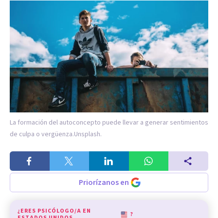
La formación del autoconcepto puede llevar a generar sentimientos
de culpa o vergüenza.
Unsplash.
Priorízanos en
¿ERES PSICÓLOGO/A EN
?
ESTADOS UNIDOS