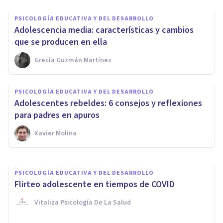
PSICOLOGÍA EDUCATIVA Y DEL DESARROLLO
Adolescencia media: características y cambios
que se producen en ella
Grecia Guzmán Martínez
PSICOLOGÍA EDUCATIVA Y DEL DESARROLLO
PSICOLOGÍA EDUCATIVA Y DEL DESARROLLO
Adolescentes rebeldes: 6 consejos y reflexiones
Las 3 etapas de la adolescencia
para padres en apuros
Xavier Molina
Arturo Torres
PSICOLOGÍA EDUCATIVA Y DEL DESARROLLO
Flirteo adolescente en tiempos de COVID
Vitaliza Psicología De La Salud