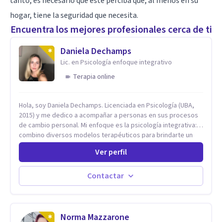
tanto, es necesario que este perciba que, al menos en su
hogar, tiene la seguridad que necesita.
Encuentra los mejores profesionales cerca de ti
Daniela Dechamps
Lic. en Psicología enfoque integrativo
Terapia online
Hola, soy Daniela Dechamps. Licenciada en Psicología (UBA,
2015) y me dedico a acompañar a personas en sus procesos
de cambio personal. Mi enfoque es la psicología integrativa:
combino diversos modelos terapéuticos para brindarte un
espacio humano, seguro y libre de juicios, donde construimos
Ver perfil
juntas las herramientas prácticas que necesitas para tu
bienestar en el día a día. Aunque mi formación inicial es en
Terapia Cognitiva, he incorporado enfoques como el
Contactar
Mindfulness y la Terapia de Aceptación y Compromiso (ACT),
adaptando el tratamiento a tus necesidades particulares. Mi
trayectoria es internacional (Argentina, Estados Unidos,
Europa y Asia). Además, colaboré como psicóloga en
Norma Mazzarone