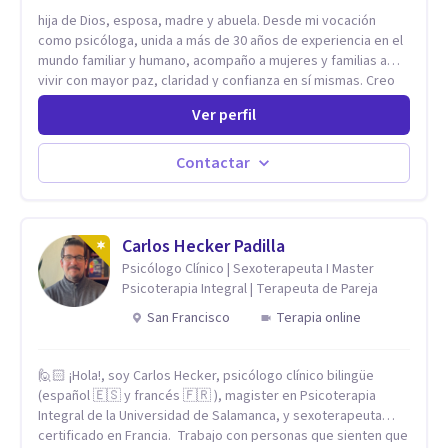
hija de Dios, esposa, madre y abuela. Desde mi vocación
como psicóloga, unida a más de 30 años de experiencia en el
mundo familiar y humano, acompaño a mujeres y familias a
vivir con mayor paz, claridad y confianza en sí mismas. Creo
profundamente que la vida está hecha de etapas, y que cada
Ver perfil
ciclo —personal, emocional, espiritual y familiar— trae
oportunidades de crecimiento. Por eso utilizo una
combinación de psicología positiva, enfoque humanista,
Contactar
herramientas contemporáneas de bienestar mental y
espiritualidad, para que puedas recorrer tu propio camino
sintiéndote sostenida, acompañada y más segura de quién
eres. Mi misión es ayudarte a ordenar tu mundo interior, sanar
Carlos Hecker Padilla
lo que aún pesa, fortalecer tu autoestima, transformar la
Psicólogo Clínico | Sexoterapeuta I Master
relación contigo misma y con quienes amas, y enseñarte
Psicoterapia Integral | Terapeuta de Pareja
herramientas prácticas para navegar la vida familiar con amor,
San Francisco
Terapia online
límites sanos, serenidad y propósito. Trabajo desde una
mirada integral donde la mente, las emociones, la historia
familiar y la fe se encuentran para crear procesos
🙋🏻 ¡Hola!, soy Carlos Hecker, psicólogo clínico bilingüe
terapéuticos transformadores, cálidos y profundamente
(español 🇪🇸 y francés 🇫🇷 ), magister en Psicoterapia
humanos. Te acompaño a encontrar claridad, paz y propósito
Integral de la Universidad de Salamanca, y sexoterapeuta
en cada etapa de tu vida.
certificado en Francia. Trabajo con personas que sienten que