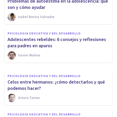
Problemas de autoestima en la adolescencia: qué
son y cómo ayudar
Isabel Rovira Salvador
PSICOLOGÍA EDUCATIVA Y DEL DESARROLLO
PSICOLOGÍA EDUCATIVA Y DEL DESARROLLO
Adolescentes rebeldes: 6 consejos y reflexiones
Las 3 etapas de la adolescencia
para padres en apuros
Xavier Molina
Arturo Torres
PSICOLOGÍA EDUCATIVA Y DEL DESARROLLO
Celos entre hermanos: ¿cómo detectarlos y qué
podemos hacer?
Arturo Torres
PSICOLOGÍA EDUCATIVA Y DEL DESARROLLO