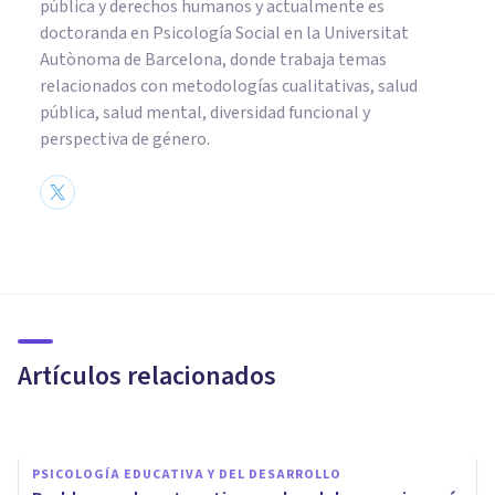
pública y derechos humanos y actualmente es
doctoranda en Psicología Social en la Universitat
Autònoma de Barcelona, donde trabaja temas
relacionados con metodologías cualitativas, salud
pública, salud mental, diversidad funcional y
perspectiva de género.
PSICOLOGÍA EDUCATIVA Y DEL DESARROLLO
Dinámicas para mejorar la
confianza de los jóvenes
Artículos relacionados
Isabel Rovira Salvador
PSICOLOGÍA EDUCATIVA Y DEL DESARROLLO