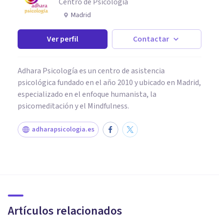
Centro de Psicología
Madrid
Ver perfil
Contactar
Adhara Psicología es un centro de asistencia
psicológica fundado en el año 2010 y ubicado en Madrid,
especializado en el enfoque humanista, la
psicomeditación y el Mindfulness.
adharapsicologia.es
PSICOLOGÍA EDUCATIVA Y DEL DESARROLLO
Adolescentes rebeldes: 6
consejos y reflexiones para
padres en apuros
Artículos relacionados
Xavier Molina