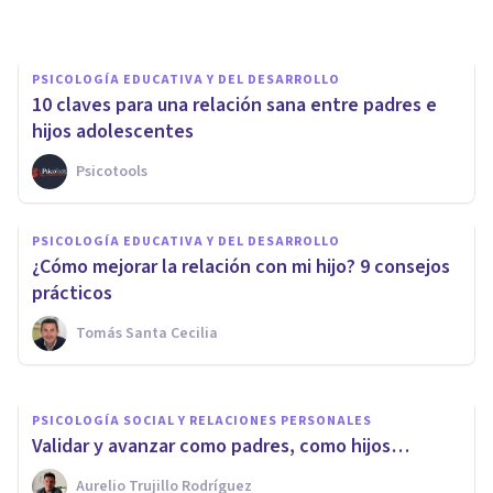
PSICOLOGÍA EDUCATIVA Y DEL DESARROLLO
10 claves para una relación sana entre padres e
hijos adolescentes
Psicotools
PSICOLOGÍA EDUCATIVA Y DEL DESARROLLO
PSICOLOGÍA EDUCATIVA Y DEL DESARROLLO
Familias permisivas: los 4
¿Cómo mejorar la relación con mi hijo? 9 consejos
riesgos de este tipo de crianza
prácticos
Tomás Santa Cecilia
Isabel Rovira Salvador
PSICOLOGÍA SOCIAL Y RELACIONES PERSONALES
Validar y avanzar como padres, como hijos…
Aurelio Trujillo Rodríguez