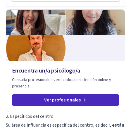
Codependencia, Celos, entre otros. Cuento con más de 12
auténtica y significativa.
años de experiencia en el área de la Salud mental y he
trabajado en distintos contextos clínicos con niños,
Adolescentes y Adultos
Encuentra un/a psicólogo/a
Consulta profesionales verificados con atención online y
presencial.
Ver profesionales
2. Específicos del centro
Su área de influencia es específica del centro, es decir,
están