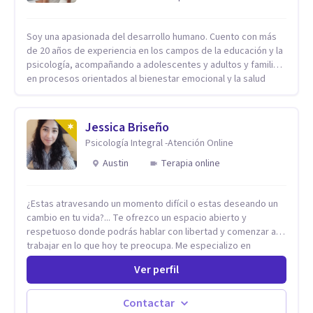
Soy una apasionada del desarrollo humano. Cuento con más
de 20 años de experiencia en los campos de la educación y la
psicología, acompañando a adolescentes y adultos y familias
en procesos orientados al bienestar emocional y la salud
mental. Mi visión es contribuir, a través de mi trabajo, a que
las personas accedan a una vida más digna, plena y con
sentido. Considero que esto es posible cuando
Jessica Briseño
desarrollamos una mayor conciencia de nuestro mundo
Psicología Integral -Atención Online
interior y de la manera en que nuestras experiencias influyen
en nuestra forma de sentir, pensar y relacionarnos. Mi misión
Austin
Terapia online
es ofrecer un espacio de acompañamiento en salud mental
basado en la comprensión, la compasión y el respeto por el
¿Estas atravesando un momento difícil o estas deseando un
ritmo de cada persona. Integro conocimientos y herramientas
cambio en tu vida?... Te ofrezco un espacio abierto y
de la psicología con un enfoque informado en trauma para
respetuoso donde podrás hablar con libertad y comenzar a
ayudar a mis clientes a comprender sus conflictos internos,
trabajar en lo que hoy te preocupa. Me especializo en
fortalecer sus recursos personales, desarrollar nuevas
Trastornos de Ansiedad y a lo largo de mi experiencia
estrategias de afrontamiento y avanzar con mayor claridad,
Ver perfil
profesional he acompañado a muchas Familias y Parejas con
resiliencia y bienestar. Creo profundamente en la
distintas problemáticas como el manejo del estrés,
autoconciencia como un camino fundamental para la
Autoestima, Gestión de la Ira, Depresión, Retos en la Crianza,
transformación personal y para construir una vida más
Contactar