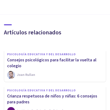
PSICOLOGÍA EDUCATIVA Y DEL DESARROLLO
Las 5 diferencias entre un
psicólogo y un psicopedagogo
Artículos relacionados
Adrián Triglia
PSICOLOGÍA EDUCATIVA Y DEL DESARROLLO
Consejos psicológicos para facilitar la vuelta al
colegio
Joan Rullan
PSICOLOGÍA EDUCATIVA Y DEL DESARROLLO
PSICOLOGÍA EDUCATIVA Y DEL DESARROLLO
Andragogía: el aprendizaje en
Crianza respetuosa de niños y niñas: 6 consejos
edades avanzadas
para padres