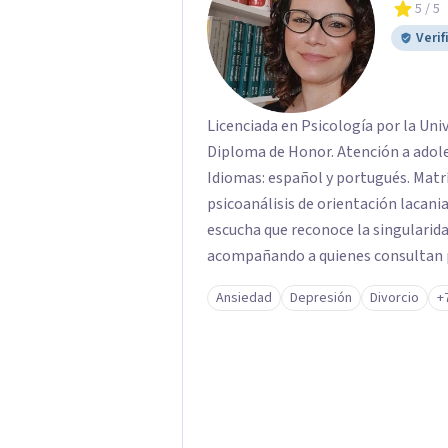
5
/ 5
Verif
Licenciada en Psicología por la Uni
Diploma de Honor. Atención a adolescentes, adultos, tercera edad y parejas.
Idiomas: español y portugués. Matrícula P
psicoanálisis de orientación lacaniana. Mi práctica clínica se orienta
escucha que reconoce la singularida
acompañando a quienes consultan po
vínculos, inhibiciones, duelos, cris
Ansiedad
Depresión
Divorcio
+
modos de malestar. La práctica analítica propone un espacio de palabra donde
cada sujeto pueda interrogar aquell
construcción de una respuesta singu