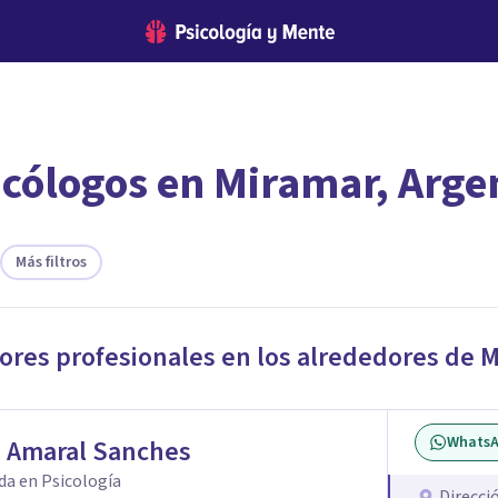
icólogos en Miramar, Arge
encontrar el psicólogo adecuado?
te ofreceremos los profesionales que más se ajustan a tus necesi
Más filtros
jores profesionales en los alrededores de
M
Whats
a Amaral Sanches
da en Psicología
Direcci