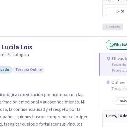
14:00
Anterior
Whats
 Lucila Lois
ora Psicologica
Olivos 
Eduardo 
icado
Terapia Online
Provinci
Online
Terapia o
sicológica con vocación por acompañar a las
+1 más
ormación emocional y autoconocimiento. Mi
sa, la confidencialidad y el respeto por la
Lunes, 10 d
compaño a quienes buscan comprender el origen
d, transitar duelos o fortalecer sus vínculos.