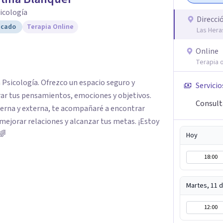
sicología
Direcci
icado
Terapia Online
Las Hera
Online
Terapia o
n Psicología. Ofrezco un espacio seguro y
Servicio
rar tus pensamientos, emociones y objetivos.
Consult
terna y externa, te acompañaré a encontrar
mejorar relaciones y alcanzar tus metas. ¡Estoy
🌈
Hoy
18:00
Martes, 11 
12:00