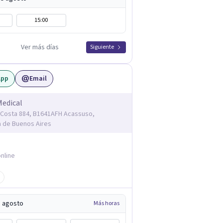
15:00
Ver más días
Siguiente
App
Email
Medical
Costa 884, B1641AFH Acassuso,
a de Buenos Aires
nline
e agosto
Más horas