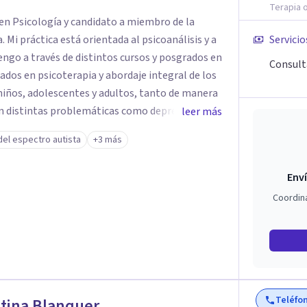
Terapia o
o en Psicología y candidato a miembro de la
 Mi práctica está orientada al psicoanálisis y a
Servicio
ngo a través de distintos cursos y posgrados en
Consulta
zados en psicoterapia y abordaje integral de los
ños, adolescentes y adultos, tanto de manera
on distintas problemáticas como depresión,
leer más
stornos alimentarios, trastornos del espectro
del espectro autista
+3 más
que generan malestar. Entiendo que cada persona
so el proceso terapéutico es siempre singular y
Enví
Coordin
Teléfo
tina Blanquer