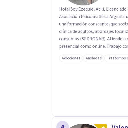
Hola! Soy Ezequiel Atili, Licenciad
Asociación Psicoanalítica Argentina.
una formación constante, que soste
clínica de adultos, abordajes focali
consumos (SEDRONAR). Atiendo a ni
presencial como online. Trabajo c
ataques de pánico, adicciones, tra
Adicciones
Ansiedad
Trastornos 
autista (TEA) y otras situaciones 
llega con una historia única, por e
adaptado a quien consulta.
4
Valen