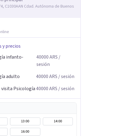
74, C1030AAN Cdad. Autónoma de Buenos
nline
s y precios
gía infanto-
40000
ARS
/
sesión
gía adulto
40000
ARS
/ sesión
visita Psicología
40000
ARS
/ sesión
13:00
14:00
16:00