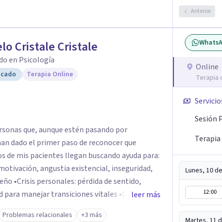
Anterior
Whats
lo Cristale Cristale
do en Psicología
Online
icado
Terapia Online
Terapia 
Servicio
Sesión 
rsonas que, aunque estén pasando por
Terapia
an dado el primer paso de reconocer que
otivación, angustia existencial, inseguridad,
Lunes, 10 d
 sentido,
12:00
manejar transiciones vitales •Conflictos
leer más
tensiones familiares, desafíos laborales o
Problemas relacionales
+3 más
Martes, 11 