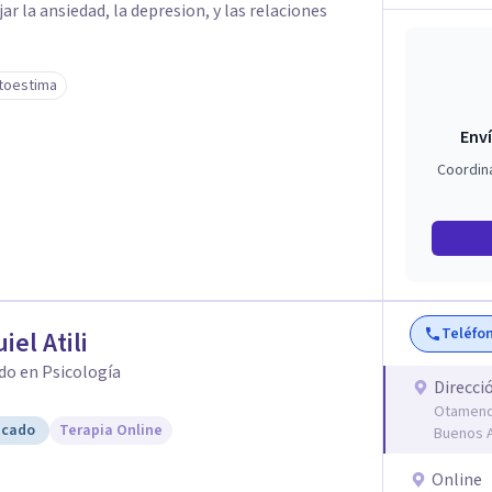
 la ansiedad, la depresion, y las relaciones
toestima
Enví
Coordin
Teléfo
iel Atili
do en Psicología
Direcci
Otamendi
icado
Terapia Online
Buenos A
Online