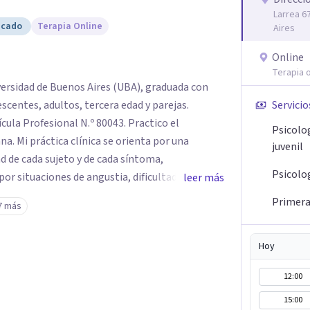
Larrea 6
icado
Terapia Online
Aires
Online
Terapia o
versidad de Buenos Aires (UBA), graduada con
Servicio
rofesional N.º 80043. Practico el
Psicolo
 por una
juvenil
d de cada sujeto y de cada síntoma,
Psicolo
r situaciones de angustia, dificultades en los
leer más
is vitales, padecimientos subjetivos y otros
Primera 
7 más
o que le genera sufrimiento, apostando a la
Hoy
lar frente a su malestar.
12:00
15:00