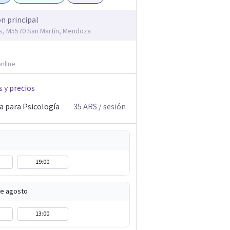
ón principal
s, M5570 San Martín, Mendoza
nline
s y precios
a para Psicología
35
ARS
/ sesión
19:00
de agosto
13:00