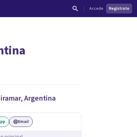
Accede
Regístrate
ntina
dades.
iramar
,
Argentina
App
Email
ón principal