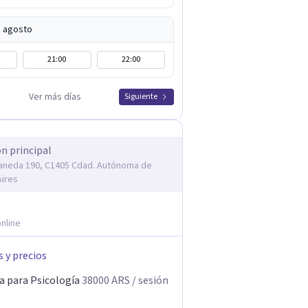
e agosto
21:00
22:00
Ver más días
Siguiente
ón principal
laneda 190, C1405 Cdad. Autónoma de
ires
nline
s y precios
a para Psicología
38000
ARS
/ sesión