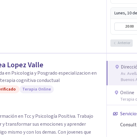
Lunes, 10 d
20:00
Anterior
a Lopez Valle
Direcci
da en Psicologia y Posgrado especializacion en
Av. Avel
Buenos A
y terapia cognitiva conductual
rificado
Terapia Online
Online
Terapia o
Servicio
rmación en Tcc y Psicología Positiva. Trabajo
 y transformar sus emociones y aprender
Consult
sigo mismo y con los demas. Con jovenes que