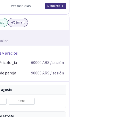
Ver más días
Siguiente
App
Email
online
s y precios
Psicología
60000
ARS
/ sesión
 de pareja
90000
ARS
/ sesión
e agosto
13:00
de agosto