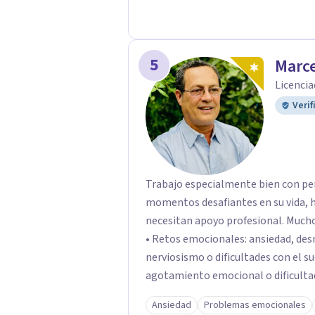
5
Marce
Licencia
Verif
Trabajo especialmente bien con pe
momentos desafiantes en su vida, h
necesitan apoyo profesional. Muchos de mis pacientes llegan buscando ayuda para:
• Retos emocionales: ansiedad, desm
nerviosismo o dificultades con el sueño •Crisis personales: pérdida de
agotamiento emocional o dificultad para 
relacionales: problemas de pareja, 
Ansiedad
Problemas emocionales
dificultades en dinámicas sociales.