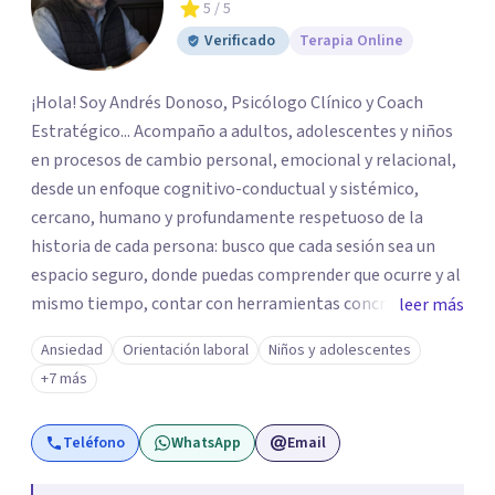
5
/ 5
Verificado
Terapia Online
¡Hola! Soy Andrés Donoso, Psicólogo Clínico y Coach
Estratégico... Acompaño a adultos, adolescentes y niños
en procesos de cambio personal, emocional y relacional,
desde un enfoque cognitivo-conductual y sistémico,
cercano, humano y profundamente respetuoso de la
historia de cada persona: busco que cada sesión sea un
espacio seguro, donde puedas comprender que ocurre y al
mismo tiempo, contar con herramientas concretar para
leer más
avanzar... Creo profundamente en la resiliencia y en la
Ansiedad
Orientación laboral
Niños y adolescentes
capacidad que todos tenemos de crecer incluso en
+7 más
momentos difíciles Si quieres comenzar tu proceso de
cambio, estaré encantado de acompañarte! Puedes
Teléfono
WhatsApp
Email
escribirme para coordinar una primera sesión