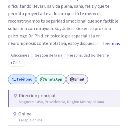
dificultando llevar una vida plena, sana, feliz y que te
permita proyectarte al futuro que tú te mereces,
reconstruyamos tu seguridad emocional que son factible
soluciona con mi ayuda. Soy Julio J. Gosen tu próximo
psicólogo Dr. Ph.d. en psicología especialista en
neurohipnosis contemplativa, estoy dispuesto y deseoso
leer más
de acompañarte en este camino de auto descubrimiento
Adicciones
Gestión de la ira
Personalidad borderline
y crecimiento personal dejando atrás todo aquello que
+7 más
nos impiden avanzar y ser exitosos.Vamos a transitar
juntos el camino a tu sanidad. DFisponible y atento a tu
Teléfono
WhatsApp
Email
llamado un abrazo cordial.
Dirección principal
Magnere 1450, Providencia, Región Metropolitana
Online
Terapia online