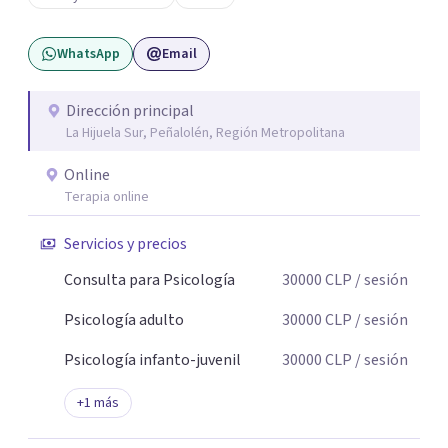
cuidando siempre un encuadre seguro, respetuoso y a tu
ritmo. Atiendo principalmente en modalidad online y
WhatsApp
Email
también presencial en Santiago, según disponibilidad.
Registro en la Superintendencia de Salud (RNPI 826604).
Dirección principal
La Hijuela Sur, Peñalolén, Región Metropolitana
Online
Terapia online
Servicios y precios
Consulta para Psicología
30000
CLP
/ sesión
Psicología adulto
30000
CLP
/ sesión
Psicología infanto-juvenil
30000
CLP
/ sesión
+
1
más