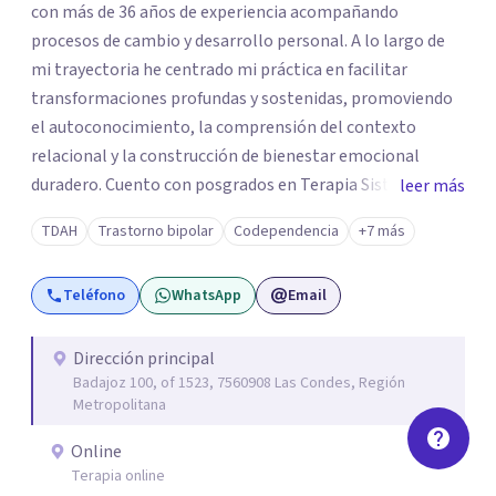
con más de 36 años de experiencia acompañando
procesos de cambio y desarrollo personal. A lo largo de
mi trayectoria he centrado mi práctica en facilitar
transformaciones profundas y sostenidas, promoviendo
el autoconocimiento, la comprensión del contexto
relacional y la construcción de bienestar emocional
duradero. Cuento con posgrados en Terapia Sistémica
leer más
Familiar y de Pareja, Terapia Cognitiva Procesal Sistémica
TDAH
Trastorno bipolar
Codependencia
+7 más
Postracionalista y un Diplomado en Psicología Forense,
además de formación y certificación como Terapeuta
Teléfono
WhatsApp
Email
EMDR, enfoque especializado en el tratamiento de
experiencias traumáticas y bloqueos emocionales. Esta
combinación de herramientas me permite integrar
Dirección principal
Badajoz 100, of 1523, 7560908 Las Condes, Región
distintas perspectivas terapéuticas, adaptándolas a las
Metropolitana
necesidades únicas de cada persona o pareja que consulta.
Online
Terapia online