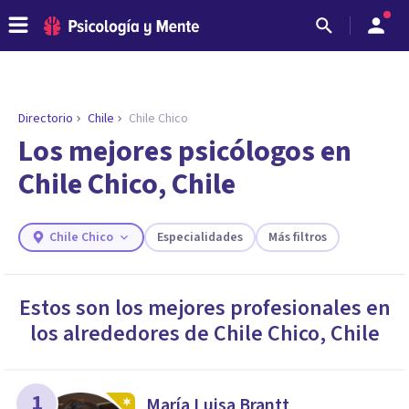
Directorio
Chile
Chile Chico
ENCONTRAR MI TERAPEUTA
¿Necesitas ayuda para encontrar el
Los mejores psicólogos en
psicólogo adecuado?
Chile Chico, Chile
Responde a unas breves preguntas y te ofreceremos
los profesionales que más se ajustan a tus
necesidades.
Chile Chico
Especialidades
Más filtros
Responder cuestionario
Estos son los mejores profesionales en
los alrededores de
Chile Chico
,
Chile
1
María Luisa Brantt