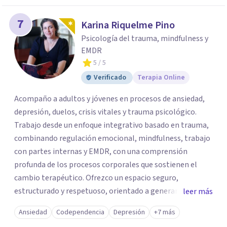
7
Karina Riquelme Pino
Psicología del trauma, mindfulness y
EMDR
5
/ 5
Verificado
Terapia Online
Acompaño a adultos y jóvenes en procesos de ansiedad,
depresión, duelos, crisis vitales y trauma psicológico.
Trabajo desde un enfoque integrativo basado en trauma,
combinando regulación emocional, mindfulness, trabajo
con partes internas y EMDR, con una comprensión
profunda de los procesos corporales que sostienen el
cambio terapéutico. Ofrezco un espacio seguro,
estructurado y respetuoso, orientado a generar
leer más
estabilidad, alivio sintomático y transformación
Ansiedad
Codependencia
Depresión
+7 más
profunda, avanzando a un ritmo acorde a la historia y