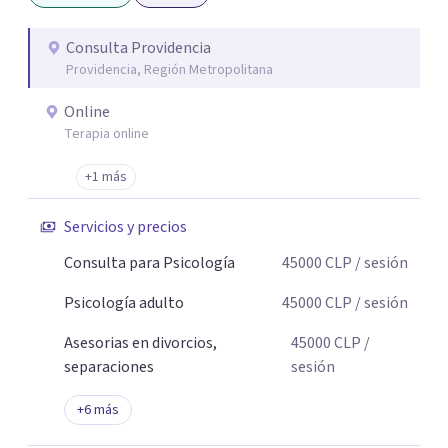
la identidad, el sentido de vida y la toma de decisiones en
momentos de cambio o crisis.
Consulta Providencia
Providencia, Región Metropolitana
Online
Terapia online
+1 más
Servicios y precios
Consulta para Psicología
45000
CLP
/ sesión
Psicología adulto
45000
CLP
/ sesión
Asesorias en divorcios,
45000
CLP
/
separaciones
sesión
+
6
más