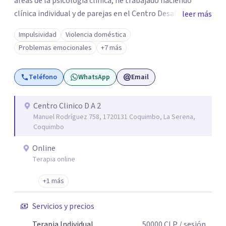
áreas de la psicología clínica, he trabajado haciendo
clínica individual y de parejas en el Centro Desafío de
leer más
Pareja y el Centro de Diálisis Renacer, coordinando el
Impulsividad
Violencia doméstica
Programa de Resocialización Para hombre que ejercen
Problemas emocionales
+7 más
Violencia contra la Pareja (PRHEVIP) y siendo docente en
la Universidad de Aconcagua impartiendo cátedras de
Teléfono
WhatsApp
Email
Psicología Social y Teoría de Sistemas Psicológicos y
permanentemente en consulta particular.
Centro Clinico D A 2
Manuel Rodríguez 758, 1720131 Coquimbo, La Serena,
Coquimbo
Online
Terapia online
+1 más
Servicios y precios
Terapia Individual
50000
CLP
/ sesión