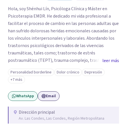
Hola, soy Shénhui Lín, Psicóloga Clínica y Máster en
Psicoterapia EMDR. He dedicado mi vida profesional a
facilitar el proceso de cambio en las personas adultas que
han sufrido dolorosas heridas emocionales causadas por
los vínculos interpersonales y laborales. Abordando los
trastornos psicológicos derivados de las vivencias
traumáticas, tales como; trastorno de estrés
postraumático (TEPT), trauma complejo, trastornos
leer más
disociativos, ansiedad, depresión, trastorno límite de la
Personalidad borderline
Dolor crónico
Depresión
personalidad. Como también la posibilidad de salir
+7 más
adelante y reparar el daño en quienes han sido víctimas
de abuso, violencia de género, maltrato en ambiente
WhatsApp
Email
laboral o mobbing, entre otros. Mi enfoque es
proporcionar un espacio seguro y comprensivo donde las
personas puedan sentirse escuchadas y apoyadas, en su
Dirección principal
Av. Las Condes, Las Condes, Región Metropolitana
camino hacia la sanación y transformación de sus heridas
y vidas.