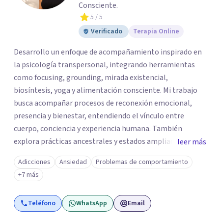
Consciente.
5
/ 5
Verificado
Terapia Online
Desarrollo un enfoque de acompañamiento inspirado en
la psicología transpersonal, integrando herramientas
como focusing, grounding, mirada existencial,
biosíntesis, yoga y alimentación consciente. Mi trabajo
busca acompañar procesos de reconexión emocional,
presencia y bienestar, entendiendo el vínculo entre
cuerpo, conciencia y experiencia humana. También
explora prácticas ancestrales y estados ampliados de
leer más
conciencia como caminos de introspección,
Adicciones
Ansiedad
Problemas de comportamiento
resignificación emocional y crecimiento personal. Se
+7 más
caracteriza por crear espacios cálidos y humanos,
orientados a la autenticidad, la escucha y el desarrollo de
Teléfono
WhatsApp
Email
una relación más consciente con uno mismo y con la vida.