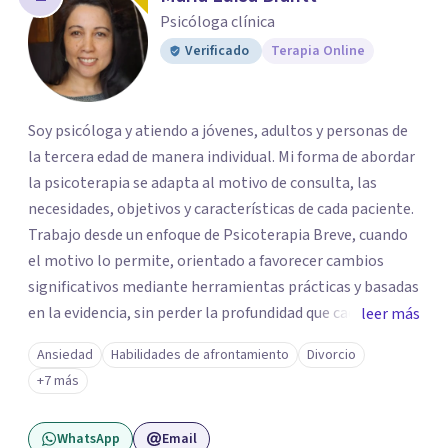
Psicóloga clínica
Verificado
Terapia Online
Soy psicóloga y atiendo a jóvenes, adultos y personas de
la tercera edad de manera individual. Mi forma de abordar
la psicoterapia se adapta al motivo de consulta, las
necesidades, objetivos y características de cada paciente.
Trabajo desde un enfoque de Psicoterapia Breve, cuando
el motivo lo permite, orientado a favorecer cambios
significativos mediante herramientas prácticas y basadas
en la evidencia, sin perder la profundidad que cada
leer más
proceso requiere. Mi práctica integra una perspectiva
Ansiedad
Habilidades de afrontamiento
Divorcio
clínica, humanista y existencial. Además, soy Magíster en
+7 más
Filosofía, Doctora en Filosofía y Consultora Filosófica,
formación que me permite acompañar no solo el alivio
WhatsApp
Email
del malestar emocional, sino también la reflexión sobre