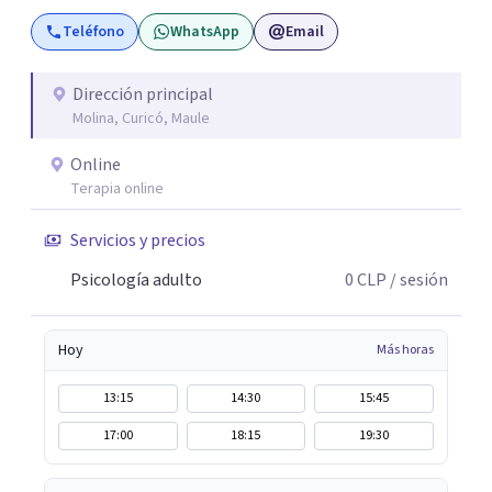
necesidades de cada persona. Si buscas un
Teléfono
WhatsApp
Email
acompañamiento profesional, humano y comprometido
con procesos terapéuticos reales y sostenidos, será un
honor acompañarte.
Dirección principal
Molina, Curicó, Maule
Online
Terapia online
Servicios y precios
Psicología adulto
0
CLP
/ sesión
Hoy
Más horas
13:15
14:30
15:45
17:00
18:15
19:30