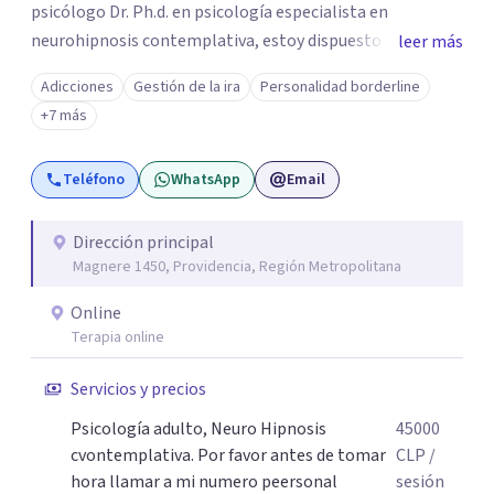
psicólogo Dr. Ph.d. en psicología especialista en
neurohipnosis contemplativa, estoy dispuesto y deseoso
leer más
de acompañarte en este camino de auto descubrimiento
Adicciones
Gestión de la ira
Personalidad borderline
y crecimiento personal dejando atrás todo aquello que
+7 más
nos impiden avanzar y ser exitosos.Vamos a transitar
juntos el camino a tu sanidad. DFisponible y atento a tu
Teléfono
WhatsApp
Email
llamado un abrazo cordial.
Dirección principal
Magnere 1450, Providencia, Región Metropolitana
Online
Terapia online
Servicios y precios
Psicología adulto, Neuro Hipnosis
45000
cvontemplativa. Por favor antes de tomar
CLP
/
hora llamar a mi numero peersonal
sesión