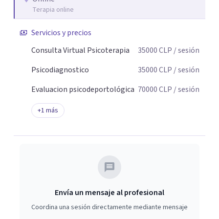
Terapia online
adaptados a tu historia y tus necesidades. Desde una
mirada psicoanalítica, busco que la terapia te ayude a
Servicios y precios
sentirte mejor, tomar decisiones y avanzar con mayor
claridad. Mis pacientes comentan que se sienten
Consulta Virtual Psicoterapia
35000
CLP
/ sesión
escuchados y comprendidos, que en terapia logran
Psicodiagnostico
35000
CLP
/ sesión
ordenar sus ideas y aliviar el peso emocional.. Veo la
psicoterapia no como un manual ni un molde; es un
Evaluacion psicodeportológica
70000
CLP
/ sesión
espacio único, hecho a medida de quien lo vive.
+
1
más
Envía un mensaje al profesional
Coordina una sesión directamente mediante mensaje