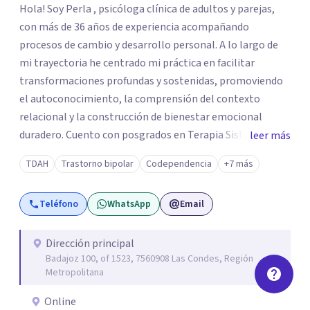
Hola! Soy Perla , psicóloga clínica de adultos y parejas,
con más de 36 años de experiencia acompañando
procesos de cambio y desarrollo personal. A lo largo de
mi trayectoria he centrado mi práctica en facilitar
transformaciones profundas y sostenidas, promoviendo
el autoconocimiento, la comprensión del contexto
relacional y la construcción de bienestar emocional
duradero. Cuento con posgrados en Terapia Sistémica
leer más
Familiar y de Pareja, Terapia Cognitiva Procesal Sistémica
TDAH
Trastorno bipolar
Codependencia
+7 más
Postracionalista y un Diplomado en Psicología Forense,
además de formación y certificación como Terapeuta
Teléfono
WhatsApp
Email
EMDR, enfoque especializado en el tratamiento de
experiencias traumáticas y bloqueos emocionales. Esta
combinación de herramientas me permite integrar
Dirección principal
Badajoz 100, of 1523, 7560908 Las Condes, Región
distintas perspectivas terapéuticas, adaptándolas a las
Metropolitana
necesidades únicas de cada persona o pareja que consulta.
Online