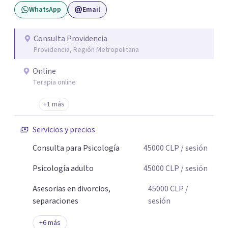
WhatsApp
Email
del malestar emocional, sino también la reflexión sobre
la identidad, el sentido de vida y la toma de decisiones en
momentos de cambio o crisis.
Consulta Providencia
Providencia, Región Metropolitana
Online
Terapia online
+1 más
Servicios y precios
Consulta para Psicología
45000
CLP
/ sesión
Psicología adulto
45000
CLP
/ sesión
Asesorias en divorcios,
45000
CLP
/
separaciones
sesión
+
6
más