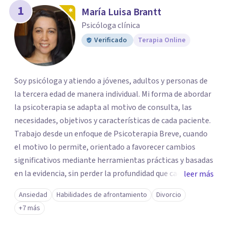
los profesionales que más se ajustan a tus
1
María Luisa Brantt
necesidades.
Psicóloga clínica
Responder cuestionario
Verificado
Terapia Online
Soy psicóloga y atiendo a jóvenes, adultos y personas de
la tercera edad de manera individual. Mi forma de abordar
la psicoterapia se adapta al motivo de consulta, las
necesidades, objetivos y características de cada paciente.
Trabajo desde un enfoque de Psicoterapia Breve, cuando
el motivo lo permite, orientado a favorecer cambios
significativos mediante herramientas prácticas y basadas
en la evidencia, sin perder la profundidad que cada
leer más
proceso requiere. Mi práctica integra una perspectiva
Ansiedad
Habilidades de afrontamiento
Divorcio
clínica, humanista y existencial. Además, soy Magíster en
+7 más
Filosofía, Doctora en Filosofía y Consultora Filosófica,
formación que me permite acompañar no solo el alivio