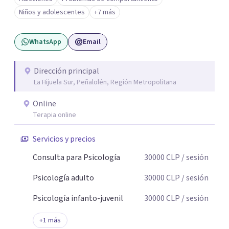
crisis y evaluación de riesgo cuando corresponde,
Niños y adolescentes
+7 más
cuidando siempre un encuadre seguro, respetuoso y a tu
ritmo. Atiendo principalmente en modalidad online y
WhatsApp
Email
también presencial en Santiago, según disponibilidad.
Registro en la Superintendencia de Salud (RNPI 826604).
Dirección principal
La Hijuela Sur, Peñalolén, Región Metropolitana
Online
Terapia online
Servicios y precios
Consulta para Psicología
30000
CLP
/ sesión
Psicología adulto
30000
CLP
/ sesión
Psicología infanto-juvenil
30000
CLP
/ sesión
+
1
más