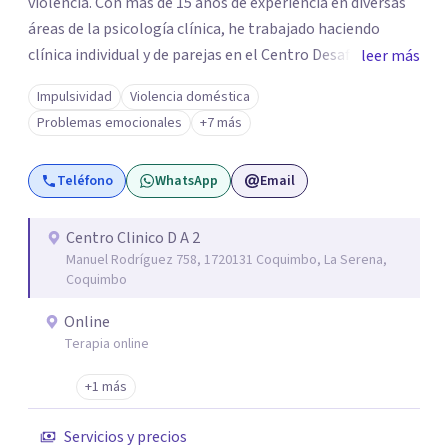
violencia. Con más de 15 años de experiencia en diversas
áreas de la psicología clínica, he trabajado haciendo
clínica individual y de parejas en el Centro Desafío de
leer más
Pareja y el Centro de Diálisis Renacer, coordinando el
Impulsividad
Violencia doméstica
Programa de Resocialización Para hombre que ejercen
Problemas emocionales
+7 más
Violencia contra la Pareja (PRHEVIP) y siendo docente en
la Universidad de Aconcagua impartiendo cátedras de
Teléfono
WhatsApp
Email
Psicología Social y Teoría de Sistemas Psicológicos y
permanentemente en consulta particular.
Centro Clinico D A 2
Manuel Rodríguez 758, 1720131 Coquimbo, La Serena,
Coquimbo
Online
Terapia online
+1 más
Servicios y precios