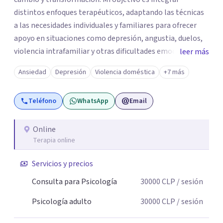
distintos enfoques terapéuticos, adaptando las técnicas
a las necesidades individuales y familiares para ofrecer
apoyo en situaciones como depresión, angustia, duelos,
violencia intrafamiliar y otras dificultades emocionales,
leer más
tanto a nivel individual, de pareja o familiar. Cuento con
Ansiedad
Depresión
Violencia doméstica
+7 más
más de 10 años de experiencia profesional en consulta
privada y en diversas instituciones de salud mental,
Teléfono
WhatsApp
Email
trabajando con adolescentes, adultos jóvenes, adultos y
personas mayores. Mi enfoque principal es la
Psicoterapia Sistémica, una metodología que considera
Online
Terapia online
las dinámicas y relaciones dentro de cada sistema
(individual, familiar, de pareja o grupal). A través de
Servicios y precios
técnicas como la Terapia Breve Sistémica y la Terapia
Enfocada en Soluciones, busco comprender cómo los
Consulta para Psicología
30000
CLP
/ sesión
contextos y vínculos influyen en el bienestar de cada
Psicología adulto
30000
CLP
/ sesión
persona, promoviendo un cambio duradero, significativo
y orientado a los recursos.