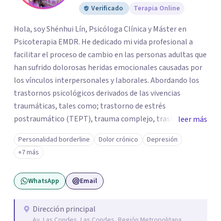
Verificado
Terapia Online
Hola, soy Shénhui Lín, Psicóloga Clínica y Máster en
Psicoterapia EMDR. He dedicado mi vida profesional a
facilitar el proceso de cambio en las personas adultas que
han sufrido dolorosas heridas emocionales causadas por
los vínculos interpersonales y laborales. Abordando los
trastornos psicológicos derivados de las vivencias
traumáticas, tales como; trastorno de estrés
postraumático (TEPT), trauma complejo, trastornos
leer más
disociativos, ansiedad, depresión, trastorno límite de la
Personalidad borderline
Dolor crónico
Depresión
personalidad. Como también la posibilidad de salir
+7 más
adelante y reparar el daño en quienes han sido víctimas
de abuso, violencia de género, maltrato en ambiente
WhatsApp
Email
laboral o mobbing, entre otros. Mi enfoque es
proporcionar un espacio seguro y comprensivo donde las
personas puedan sentirse escuchadas y apoyadas, en su
Dirección principal
Av. Las Condes, Las Condes, Región Metropolitana