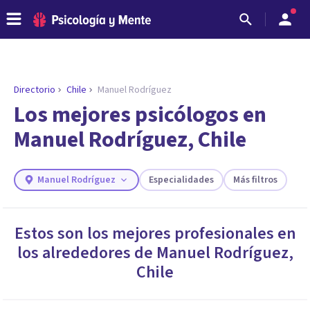
Directorio
Chile
Manuel Rodríguez
Los mejores psicólogos en
Manuel Rodríguez, Chile
Manuel Rodríguez
Especialidades
Más filtros
Estos son los mejores profesionales en
los alrededores de
Manuel Rodríguez
,
ENCONTRAR MI TERAPEUTA
¿Necesitas ayuda para encontrar el
Chile
psicólogo adecuado?
Responde a unas breves preguntas y te ofreceremos