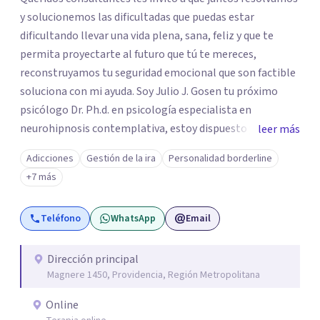
y solucionemos las dificultadas que puedas estar
dificultando llevar una vida plena, sana, feliz y que te
permita proyectarte al futuro que tú te mereces,
reconstruyamos tu seguridad emocional que son factible
soluciona con mi ayuda. Soy Julio J. Gosen tu próximo
psicólogo Dr. Ph.d. en psicología especialista en
neurohipnosis contemplativa, estoy dispuesto y deseoso
leer más
de acompañarte en este camino de auto descubrimiento
Adicciones
Gestión de la ira
Personalidad borderline
y crecimiento personal dejando atrás todo aquello que
+7 más
nos impiden avanzar y ser exitosos.Vamos a transitar
juntos el camino a tu sanidad. DFisponible y atento a tu
Teléfono
WhatsApp
Email
llamado un abrazo cordial.
Dirección principal
Magnere 1450, Providencia, Región Metropolitana
Online