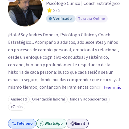
Psicólogo Clínico | Coach Estratégico
5
/ 5
Verificado
Terapia Online
¡Hola! Soy Andrés Donoso, Psicólogo Clínico y Coach
Estratégico... Acompaño a adultos, adolescentes y niños
en procesos de cambio personal, emocional y relacional,
desde un enfoque cognitivo-conductual y sistémico,
cercano, humano y profundamente respetuoso de la
historia de cada persona: busco que cada sesión sea un
espacio seguro, donde puedas comprender que ocurre y al
mismo tiempo, contar con herramientas concretar para
leer más
avanzar... Creo profundamente en la resiliencia y en la
Ansiedad
Orientación laboral
Niños y adolescentes
capacidad que todos tenemos de crecer incluso en
+7 más
momentos difíciles Si quieres comenzar tu proceso de
cambio, estaré encantado de acompañarte! Puedes
Teléfono
WhatsApp
Email
escribirme para coordinar una primera sesión