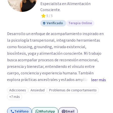
Especialista en Alimentación
Consciente.
5
/ 5
Verificado
Terapia Online
Desarrollo un enfoque de acompañamiento inspirado en
la psicología transpersonal, integrando herramientas
como focusing, grounding, mirada existencial,
biosíntesis, yoga y alimentación consciente. Mi trabajo
busca acompañar procesos de reconexión emocional,
presencia y bienestar, entendiendo el vínculo entre
cuerpo, conciencia y experiencia humana. También
explora prácticas ancestrales y estados ampliados de
leer más
conciencia como caminos de introspección,
Adicciones
Ansiedad
Problemas de comportamiento
resignificación emocional y crecimiento personal. Se
+7 más
caracteriza por crear espacios cálidos y humanos,
orientados a la autenticidad, la escucha y el desarrollo de
Teléfono
WhatsApp
Email
una relación más consciente con uno mismo y con la vida.