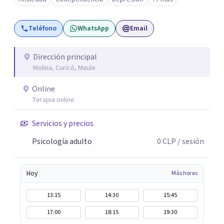
profunda, avanzando a un ritmo acorde a la historia y
necesidades de cada persona. Si buscas un
Teléfono
WhatsApp
Email
acompañamiento profesional, humano y comprometido
con procesos terapéuticos reales y sostenidos, será un
honor acompañarte.
Dirección principal
Molina, Curicó, Maule
Online
Terapia online
Servicios y precios
Psicología adulto
0
CLP
/ sesión
Hoy
Más horas
13:15
14:30
15:45
17:00
18:15
19:30