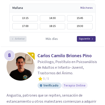
Mañana
Más horas
13:15
14:30
15:45
17:00
18:15
19:30
Más días
Anterior
Siguiente
8
Carlos Camilo Briones Pino
Psicólogo, Postítulo en Psicoanálisis
de Adultos e Infanto–Juvenil,
Trastornos del Ánimo.
5
/ 5
Verificado
Terapia Online
Angustia, patrones que se repiten, sensación de
estancamiento u otros malestares comienzan a adquirir