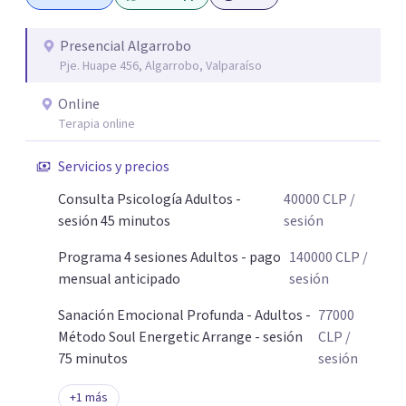
Necesitas saber que el cambio es posible y accesible. Un
abrazo, Pamela
Presencial Algarrobo
Pje. Huape 456, Algarrobo, Valparaíso
Online
Terapia online
Servicios y precios
Consulta Psicología Adultos -
40000
CLP
/
sesión 45 minutos
sesión
Programa 4 sesiones Adultos - pago
140000
CLP
/
mensual anticipado
sesión
Sanación Emocional Profunda - Adultos -
77000
Método Soul Energetic Arrange - sesión
CLP
/
75 minutos
sesión
+
1
más