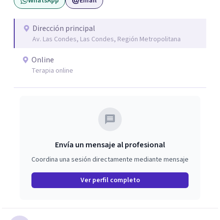
WhatsApp
Email
laboral o mobbing, entre otros. Mi enfoque es
proporcionar un espacio seguro y comprensivo donde las
personas puedan sentirse escuchadas y apoyadas, en su
Dirección principal
Av. Las Condes, Las Condes, Región Metropolitana
camino hacia la sanación y transformación de sus heridas
y vidas.
Online
Terapia online
Envía un mensaje al profesional
Coordina una sesión directamente mediante mensaje
Ver perfil completo