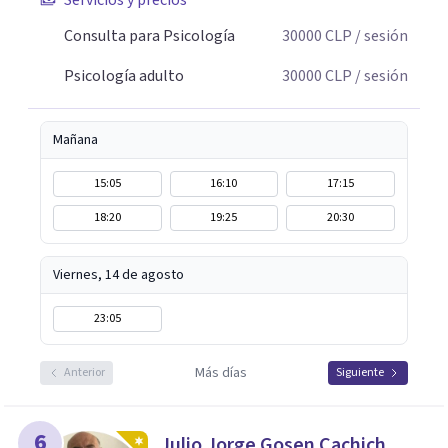
Servicios y precios
técnicas como la Terapia Breve Sistémica y la Terapia
Enfocada en Soluciones, busco comprender cómo los
Consulta para Psicología
30000
CLP
/ sesión
contextos y vínculos influyen en el bienestar de cada
Psicología adulto
30000
CLP
/ sesión
persona, promoviendo un cambio duradero, significativo
y orientado a los recursos.
Mañana
15:05
16:10
17:15
18:20
19:25
20:30
Viernes, 14 de agosto
23:05
Más días
Anterior
Siguiente
6
Julio Jorge Gosen Cachich