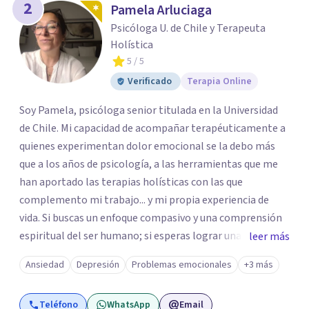
2
Pamela Arluciaga
Psicóloga U. de Chile y Terapeuta
Holística
5
/ 5
Verificado
Terapia Online
Soy Pamela, psicóloga senior titulada en la Universidad
de Chile. Mi capacidad de acompañar terapéuticamente a
quienes experimentan dolor emocional se la debo más
que a los años de psicología, a las herramientas que me
han aportado las terapias holísticas con las que
complemento mi trabajo... y mi propia experiencia de
vida. Si buscas un enfoque compasivo y una comprensión
espiritual del ser humano; si esperas lograr una sanación
leer más
emocional profunda y duradera, te espero en sesión.
Ansiedad
Depresión
Problemas emocionales
+3 más
Atiendo con frecuencia a personas que han convivido por
meses o años con síntomas de depresión y ansiedad,
Teléfono
WhatsApp
Email
principalmente mujeres adultas y adolescentes.