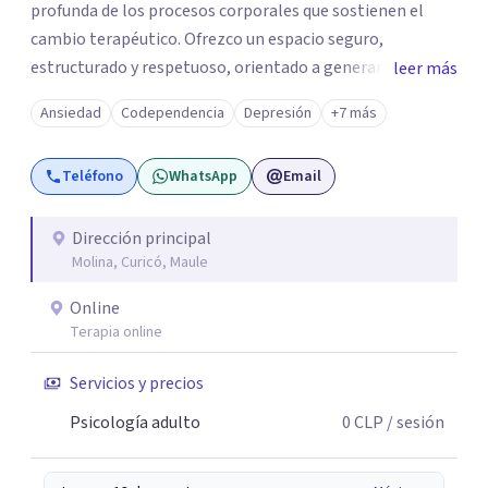
profunda de los procesos corporales que sostienen el
cambio terapéutico. Ofrezco un espacio seguro,
estructurado y respetuoso, orientado a generar
leer más
estabilidad, alivio sintomático y transformación
Ansiedad
Codependencia
Depresión
+7 más
profunda, avanzando a un ritmo acorde a la historia y
necesidades de cada persona. Si buscas un
Teléfono
WhatsApp
Email
acompañamiento profesional, humano y comprometido
con procesos terapéuticos reales y sostenidos, será un
honor acompañarte.
Dirección principal
Molina, Curicó, Maule
Online
Terapia online
Servicios y precios
Psicología adulto
0
CLP
/ sesión