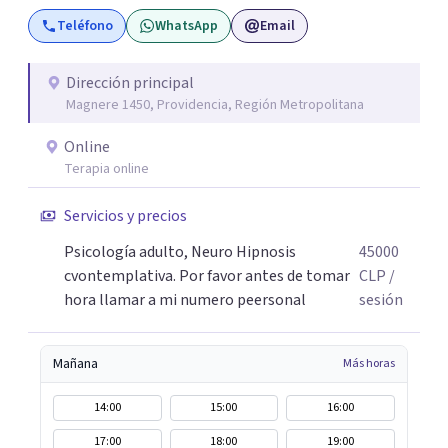
juntos el camino a tu sanidad. DFisponible y atento a tu
Teléfono
WhatsApp
Email
llamado un abrazo cordial.
Dirección principal
Magnere 1450, Providencia, Región Metropolitana
Online
Terapia online
Servicios y precios
Psicología adulto, Neuro Hipnosis
45000
cvontemplativa. Por favor antes de tomar
CLP
/
hora llamar a mi numero peersonal
sesión
Mañana
Más horas
14:00
15:00
16:00
17:00
18:00
19:00