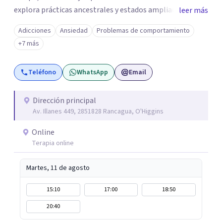
explora prácticas ancestrales y estados ampliados de
leer más
conciencia como caminos de introspección,
Adicciones
Ansiedad
Problemas de comportamiento
resignificación emocional y crecimiento personal. Se
+7 más
caracteriza por crear espacios cálidos y humanos,
orientados a la autenticidad, la escucha y el desarrollo de
Teléfono
WhatsApp
Email
una relación más consciente con uno mismo y con la vida.
Dirección principal
Av. Illanes 449, 2851828 Rancagua, O'Higgins
Online
Terapia online
Martes, 11 de agosto
15:10
17:00
18:50
20:40