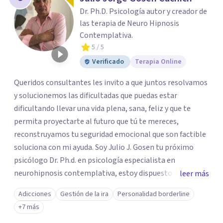
Dr. Ph.D. Psicología autor y creador de
las terapia de Neuro Hipnosis
Contemplativa.
5
/ 5
Verificado
Terapia Online
Queridos consultantes les invito a que juntos resolvamos
y solucionemos las dificultadas que puedas estar
dificultando llevar una vida plena, sana, feliz y que te
permita proyectarte al futuro que tú te mereces,
reconstruyamos tu seguridad emocional que son factible
soluciona con mi ayuda. Soy Julio J. Gosen tu próximo
psicólogo Dr. Ph.d. en psicología especialista en
neurohipnosis contemplativa, estoy dispuesto y deseoso
leer más
de acompañarte en este camino de auto descubrimiento
Adicciones
Gestión de la ira
Personalidad borderline
y crecimiento personal dejando atrás todo aquello que
+7 más
nos impiden avanzar y ser exitosos.Vamos a transitar