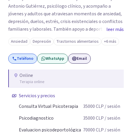
Antonio Gutiérrez, psicólogo clínico, y acompaño a
jóvenes y adultos que atraviesan momentos de ansiedad,
depresión, duelos, estrés, crisis existenciales o conflictos
familiares y laborales. También apoyo a deportistas que
leer más
buscan fortalecer su mentalidad, manejar la presión y
Ansiedad
Depresión
Trastornos alimentarios
+6 más
equilibrar el rendimiento con el bienestar personal. Mi
trabajo se basa en crear un espacio seguro de contención,
Teléfono
WhatsApp
Email
sin juicios, donde puedas expresarte, entender lo que te
pasa y encontrar formas de afrontarlo. Cada proceso es
distinto: avanzamos paso a paso, con objetivos claros,
Online
Terapia online
adaptados a tu historia y tus necesidades. Desde una
mirada psicoanalítica, busco que la terapia te ayude a
Servicios y precios
sentirte mejor, tomar decisiones y avanzar con mayor
claridad. Mis pacientes comentan que se sienten
Consulta Virtual Psicoterapia
35000
CLP
/ sesión
escuchados y comprendidos, que en terapia logran
Psicodiagnostico
35000
CLP
/ sesión
ordenar sus ideas y aliviar el peso emocional.. Veo la
psicoterapia no como un manual ni un molde; es un
Evaluacion psicodeportológica
70000
CLP
/ sesión