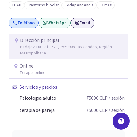
Familiar y de Pareja, Terapia Cognitiva Procesal Sistémica
TDAH
Trastorno bipolar
Codependencia
+7 más
Postracionalista y un Diplomado en Psicología Forense,
además de formación y certificación como Terapeuta
Teléfono
WhatsApp
Email
EMDR, enfoque especializado en el tratamiento de
experiencias traumáticas y bloqueos emocionales. Esta
combinación de herramientas me permite integrar
Dirección principal
Badajoz 100, of 1523, 7560908 Las Condes, Región
distintas perspectivas terapéuticas, adaptándolas a las
Metropolitana
necesidades únicas de cada persona o pareja que consulta.
Online
Terapia online
Servicios y precios
Psicología adulto
75000
CLP
/ sesión
terapia de pareja
75000
CLP
/ sesión