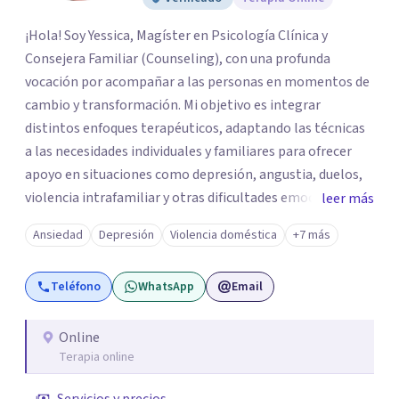
¡Hola! Soy Yessica, Magíster en Psicología Clínica y
Consejera Familiar (Counseling), con una profunda
vocación por acompañar a las personas en momentos de
cambio y transformación. Mi objetivo es integrar
distintos enfoques terapéuticos, adaptando las técnicas
a las necesidades individuales y familiares para ofrecer
apoyo en situaciones como depresión, angustia, duelos,
violencia intrafamiliar y otras dificultades emocionales,
leer más
tanto a nivel individual, de pareja o familiar. Cuento con
Ansiedad
Depresión
Violencia doméstica
+7 más
más de 10 años de experiencia profesional en consulta
privada y en diversas instituciones de salud mental,
Teléfono
WhatsApp
Email
trabajando con adolescentes, adultos jóvenes, adultos y
personas mayores. Mi enfoque principal es la
Psicoterapia Sistémica, una metodología que considera
Online
Terapia online
las dinámicas y relaciones dentro de cada sistema
(individual, familiar, de pareja o grupal). A través de