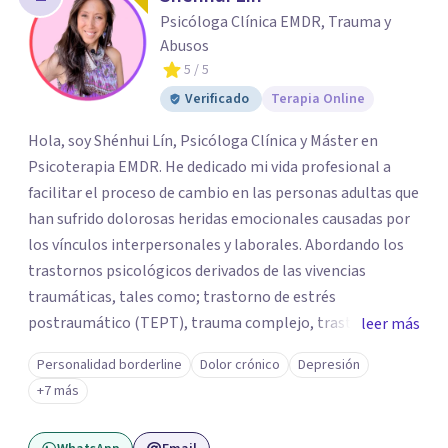
Psicóloga Clínica EMDR, Trauma y
Abusos
5
/ 5
Verificado
Terapia Online
Hola, soy Shénhui Lín, Psicóloga Clínica y Máster en
Psicoterapia EMDR. He dedicado mi vida profesional a
facilitar el proceso de cambio en las personas adultas que
han sufrido dolorosas heridas emocionales causadas por
los vínculos interpersonales y laborales. Abordando los
trastornos psicológicos derivados de las vivencias
traumáticas, tales como; trastorno de estrés
postraumático (TEPT), trauma complejo, trastornos
leer más
disociativos, ansiedad, depresión, trastorno límite de la
Personalidad borderline
Dolor crónico
Depresión
personalidad. Como también la posibilidad de salir
+7 más
adelante y reparar el daño en quienes han sido víctimas
de abuso, violencia de género, maltrato en ambiente