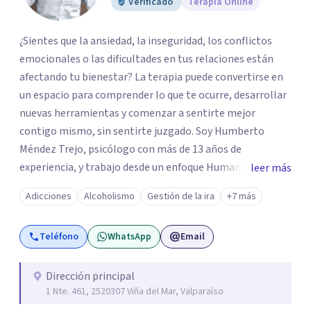
Verificado
Terapia Online
¿Sientes que la ansiedad, la inseguridad, los conflictos
emocionales o las dificultades en tus relaciones están
afectando tu bienestar? La terapia puede convertirse en
un espacio para comprender lo que te ocurre, desarrollar
nuevas herramientas y comenzar a sentirte mejor
contigo mismo, sin sentirte juzgado. Soy Humberto
Méndez Trejo, psicólogo con más de 13 años de
experiencia, y trabajo desde un enfoque Humanista,
leer más
Gestalt, Sistémico y Cognitivo, integrando distintas
Adicciones
Alcoholismo
Gestión de la ira
+7 más
herramientas según las necesidades de cada persona. si
deseas comenzar este camino trabajaremos juntos para
Teléfono
WhatsApp
Email
comprender el origen de aquello que hoy te afecta y
desarrollar herramientas que te permitan recuperar
claridad, estabilidad emocional y un mayor bienestar.
Dirección principal
1 Nte. 461, 2520307 Viña del Mar, Valparaíso