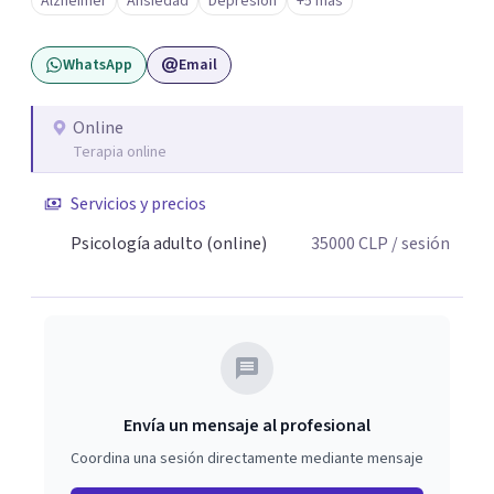
Alzheimer
Ansiedad
Depresión
+5 más
cuento con experiencia en el acompañamiento de
personas mayores, cuidadores y procesos de
WhatsApp
Email
neurorrehabilitación, desde una mirada integral de la
salud mental. Si estás buscando un espacio de
acompañamiento profesional, cercano y humano, aquí
Online
Terapia online
puedes comenzar tu proceso.
Servicios y precios
Psicología adulto (online)
35000
CLP
/ sesión
Envía un mensaje al profesional
Coordina una sesión directamente mediante mensaje