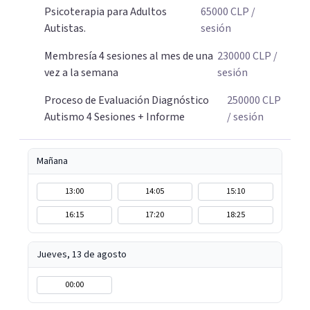
clave para nuestro autocuidado. Si buscas una respuesta o
Psicoterapia para Adultos
65000
CLP
/
un camino de sanación profunda, nos encontramos. Gran
Autistas.
sesión
abrazo, Nora.
Membresía 4 sesiones al mes de una
230000
CLP
/
vez a la semana
sesión
Proceso de Evaluación Diagnóstico
250000
CLP
Autismo 4 Sesiones + Informe
/ sesión
Mañana
13:00
14:05
15:10
16:15
17:20
18:25
Jueves, 13 de agosto
00:00