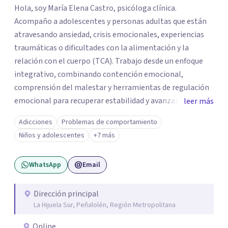
Hola, soy María Elena Castro, psicóloga clínica.
Acompaño a adolescentes y personas adultas que están
atravesando ansiedad, crisis emocionales, experiencias
traumáticas o dificultades con la alimentación y la
relación con el cuerpo (TCA). Trabajo desde un enfoque
integrativo, combinando contención emocional,
comprensión del malestar y herramientas de regulación
emocional para recuperar estabilidad y avanzar con
leer más
mayor claridad. Tengo experiencia en intervención en
Adicciones
Problemas de comportamiento
crisis y evaluación de riesgo cuando corresponde,
Niños y adolescentes
+7 más
cuidando siempre un encuadre seguro, respetuoso y a tu
ritmo. Atiendo principalmente en modalidad online y
WhatsApp
Email
también presencial en Santiago, según disponibilidad.
Registro en la Superintendencia de Salud (RNPI 826604).
Dirección principal
La Hijuela Sur, Peñalolén, Región Metropolitana
Online