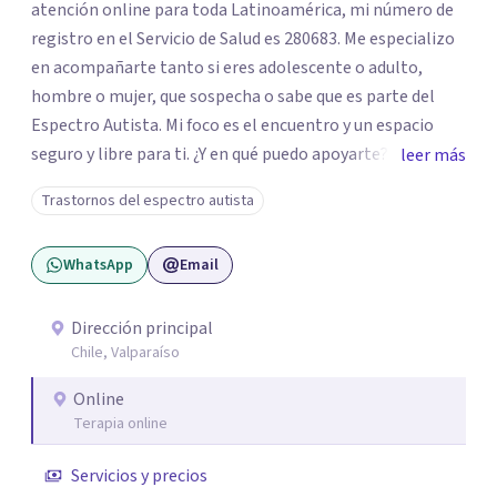
atención online para toda Latinoamérica, mi número de
registro en el Servicio de Salud es 280683. Me especializo
en acompañarte tanto si eres adolescente o adulto,
hombre o mujer, que sospecha o sabe que es parte del
Espectro Autista. Mi foco es el encuentro y un espacio
seguro y libre para ti. ¿Y en qué puedo apoyarte? Si tienes
leer más
la intuición de ser autista, realizo la Evaluación
Trastornos del espectro autista
Diagnóstica utilizando protocolos de alta precisión
(incluyendo la formación en ADOS-2 y Diplomas UV). Te
WhatsApp
Email
entrego un informe que le da nombre y comprensión a tu
historia. Si sufres de Burnout o el Trauma de haber tenido
que "enmascarar" tu identidad por años, mi trabajo está
Dirección principal
Chile, Valparaíso
profundamente basado en la comprensión del Trauma
Complejo y la subjetividad (Psicoterapia Lacaniana). No
Online
se trata solo de herramientas, sino de sanar la raíz del
Terapia online
agotamiento. Modalidad: Atención 100% Online (Video o
Solo Voz, tú eliges). La comodidad de tu propio espacio es
Servicios y precios