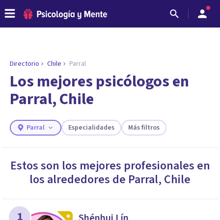
Directorio
Chile
Parral
ENCONTRAR MI TERAPEUTA
¿Necesitas ayuda para encontrar el
Los mejores psicólogos en
psicólogo adecuado?
Parral, Chile
Responde a unas breves preguntas y te ofreceremos
los profesionales que más se ajustan a tus
necesidades.
Parral
Especialidades
Más filtros
Responder cuestionario
Estos son los mejores profesionales en
los alrededores de
Parral
,
Chile
1
Shénhui Lín