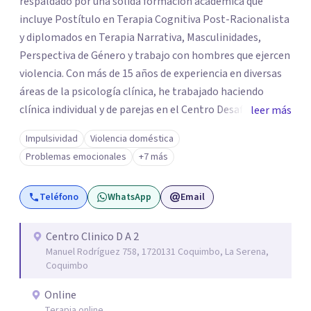
respaldado por una sólida formación académica que
incluye Postítulo en Terapia Cognitiva Post-Racionalista
y diplomados en Terapia Narrativa, Masculinidades,
Perspectiva de Género y trabajo con hombres que ejercen
violencia. Con más de 15 años de experiencia en diversas
áreas de la psicología clínica, he trabajado haciendo
clínica individual y de parejas en el Centro Desafío de
leer más
Pareja y el Centro de Diálisis Renacer, coordinando el
Impulsividad
Violencia doméstica
Programa de Resocialización Para hombre que ejercen
Problemas emocionales
+7 más
Violencia contra la Pareja (PRHEVIP) y siendo docente en
la Universidad de Aconcagua impartiendo cátedras de
Teléfono
WhatsApp
Email
Psicología Social y Teoría de Sistemas Psicológicos y
permanentemente en consulta particular.
Centro Clinico D A 2
Manuel Rodríguez 758, 1720131 Coquimbo, La Serena,
Coquimbo
Online
Terapia online