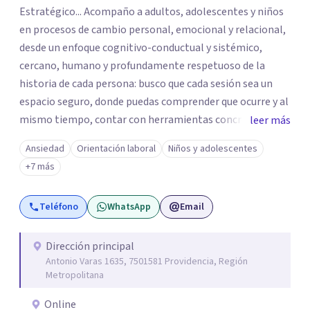
Estratégico... Acompaño a adultos, adolescentes y niños
en procesos de cambio personal, emocional y relacional,
desde un enfoque cognitivo-conductual y sistémico,
cercano, humano y profundamente respetuoso de la
historia de cada persona: busco que cada sesión sea un
espacio seguro, donde puedas comprender que ocurre y al
mismo tiempo, contar con herramientas concretar para
leer más
avanzar... Creo profundamente en la resiliencia y en la
Ansiedad
Orientación laboral
Niños y adolescentes
capacidad que todos tenemos de crecer incluso en
+7 más
momentos difíciles Si quieres comenzar tu proceso de
cambio, estaré encantado de acompañarte! Puedes
Teléfono
WhatsApp
Email
escribirme para coordinar una primera sesión
Dirección principal
Antonio Varas 1635, 7501581 Providencia, Región
Metropolitana
Online