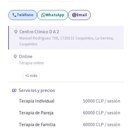
Violencia contra la Pareja (PRHEVIP) y siendo docente en
la Universidad de Aconcagua impartiendo cátedras de
Teléfono
WhatsApp
Email
Psicología Social y Teoría de Sistemas Psicológicos y
permanentemente en consulta particular.
Centro Clinico D A 2
Manuel Rodríguez 758, 1720131 Coquimbo, La Serena,
Coquimbo
Online
Terapia online
+1 más
Servicios y precios
Terapia Individual
50000
CLP
/ sesión
Terapia de Pareja
60000
CLP
/ sesión
Terapia de Familia
60000
CLP
/ sesión