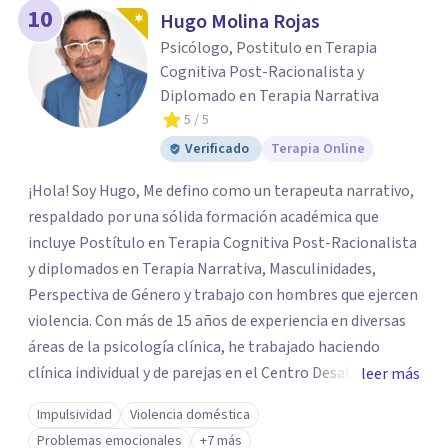
10
Hugo Molina Rojas
Psicólogo, Postitulo en Terapia
Cognitiva Post-Racionalista y
Diplomado en Terapia Narrativa
5
/ 5
Verificado
Terapia Online
¡Hola! Soy Hugo, Me defino como un terapeuta narrativo,
respaldado por una sólida formación académica que
incluye Postítulo en Terapia Cognitiva Post-Racionalista
y diplomados en Terapia Narrativa, Masculinidades,
Perspectiva de Género y trabajo con hombres que ejercen
violencia. Con más de 15 años de experiencia en diversas
áreas de la psicología clínica, he trabajado haciendo
clínica individual y de parejas en el Centro Desafío de
leer más
Pareja y el Centro de Diálisis Renacer, coordinando el
Impulsividad
Violencia doméstica
Programa de Resocialización Para hombre que ejercen
Problemas emocionales
+7 más