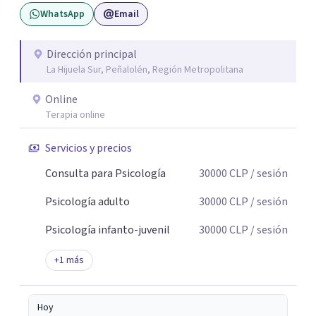
WhatsApp
Email
también presencial en Santiago, según disponibilidad.
Registro en la Superintendencia de Salud (RNPI 826604).
Dirección principal
La Hijuela Sur, Peñalolén, Región Metropolitana
Online
Terapia online
Servicios y precios
Consulta para Psicología
30000
CLP
/ sesión
Psicología adulto
30000
CLP
/ sesión
Psicología infanto-juvenil
30000
CLP
/ sesión
+
1
más
Hoy