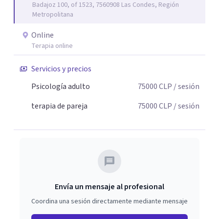
Badajoz 100, of 1523, 7560908 Las Condes, Región
distintas perspectivas terapéuticas, adaptándolas a las
Metropolitana
necesidades únicas de cada persona o pareja que consulta.
Online
Terapia online
Servicios y precios
Psicología adulto
75000
CLP
/ sesión
terapia de pareja
75000
CLP
/ sesión
Envía un mensaje al profesional
Coordina una sesión directamente mediante mensaje