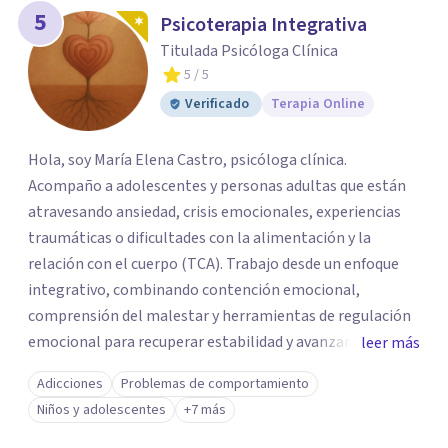
5
Psicoterapia Integrativa
Titulada Psicóloga Clínica
5
/ 5
Verificado
Terapia Online
Hola, soy María Elena Castro, psicóloga clínica.
Acompaño a adolescentes y personas adultas que están
atravesando ansiedad, crisis emocionales, experiencias
traumáticas o dificultades con la alimentación y la
relación con el cuerpo (TCA). Trabajo desde un enfoque
integrativo, combinando contención emocional,
comprensión del malestar y herramientas de regulación
emocional para recuperar estabilidad y avanzar con
leer más
mayor claridad. Tengo experiencia en intervención en
Adicciones
Problemas de comportamiento
crisis y evaluación de riesgo cuando corresponde,
Niños y adolescentes
+7 más
cuidando siempre un encuadre seguro, respetuoso y a tu
ritmo. Atiendo principalmente en modalidad online y