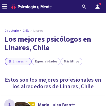
Directorio
Chile
Linares
Los mejores psicólogos en
Linares, Chile
Linares
Especialidades
Más filtros
Estos son los mejores profesionales en
los alrededores de
Linares
,
Chile
ENCONTRAR MI TERAPEUTA
¿Necesitas ayuda para encontrar el
psicólogo adecuado?
Responde a unas breves preguntas y te ofreceremos
1
María Luisa Brantt