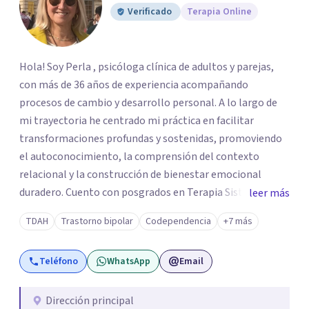
Verificado
Terapia Online
Hola! Soy Perla , psicóloga clínica de adultos y parejas,
con más de 36 años de experiencia acompañando
procesos de cambio y desarrollo personal. A lo largo de
mi trayectoria he centrado mi práctica en facilitar
transformaciones profundas y sostenidas, promoviendo
el autoconocimiento, la comprensión del contexto
relacional y la construcción de bienestar emocional
duradero. Cuento con posgrados en Terapia Sistémica
leer más
Familiar y de Pareja, Terapia Cognitiva Procesal Sistémica
TDAH
Trastorno bipolar
Codependencia
+7 más
Postracionalista y un Diplomado en Psicología Forense,
además de formación y certificación como Terapeuta
Teléfono
WhatsApp
Email
EMDR, enfoque especializado en el tratamiento de
experiencias traumáticas y bloqueos emocionales. Esta
combinación de herramientas me permite integrar
Dirección principal