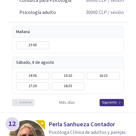
Consulta para Psicología
30000
CLP
/ sesión
contextos y vínculos influyen en el bienestar de cada
Psicología adulto
30000
CLP
/ sesión
persona, promoviendo un cambio duradero, significativo
y orientado a los recursos.
Mañana
23:05
Sábado, 8 de agosto
14:05
15:10
16:15
17:20
18:25
Más días
Anterior
Siguiente
12
Perla Sanhueza Contador
Psicóloga Clínica de adultos y parejas