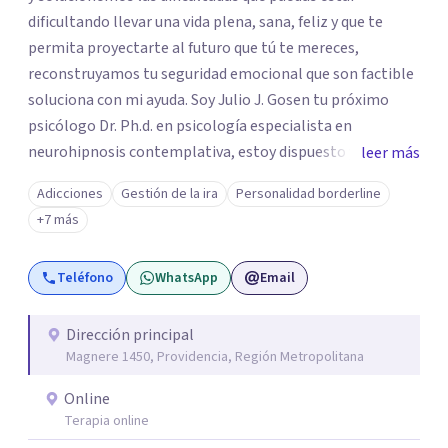
dificultando llevar una vida plena, sana, feliz y que te
permita proyectarte al futuro que tú te mereces,
reconstruyamos tu seguridad emocional que son factible
soluciona con mi ayuda. Soy Julio J. Gosen tu próximo
psicólogo Dr. Ph.d. en psicología especialista en
neurohipnosis contemplativa, estoy dispuesto y deseoso
leer más
de acompañarte en este camino de auto descubrimiento
Adicciones
Gestión de la ira
Personalidad borderline
y crecimiento personal dejando atrás todo aquello que
+7 más
nos impiden avanzar y ser exitosos.Vamos a transitar
juntos el camino a tu sanidad. DFisponible y atento a tu
Teléfono
WhatsApp
Email
llamado un abrazo cordial.
Dirección principal
Magnere 1450, Providencia, Región Metropolitana
Online
Terapia online