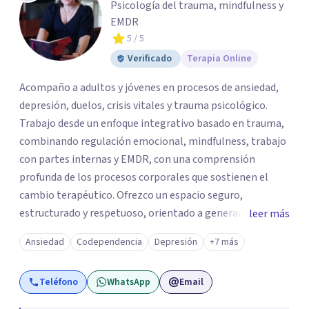
Psicología del trauma, mindfulness y
EMDR
5
/ 5
Verificado
Terapia Online
Acompaño a adultos y jóvenes en procesos de ansiedad,
depresión, duelos, crisis vitales y trauma psicológico.
Trabajo desde un enfoque integrativo basado en trauma,
combinando regulación emocional, mindfulness, trabajo
con partes internas y EMDR, con una comprensión
profunda de los procesos corporales que sostienen el
cambio terapéutico. Ofrezco un espacio seguro,
estructurado y respetuoso, orientado a generar
leer más
estabilidad, alivio sintomático y transformación
Ansiedad
Codependencia
Depresión
+7 más
profunda, avanzando a un ritmo acorde a la historia y
necesidades de cada persona. Si buscas un
Teléfono
WhatsApp
Email
acompañamiento profesional, humano y comprometido
con procesos terapéuticos reales y sostenidos, será un