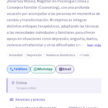
¡Hola! Soy Yessica, Magíster en Psicología Clínica y
Consejera Familiar (Counseling), con una profunda
vocación por acompañar a las personas en momentos de
cambio y transformación. Mi objetivo es integrar
distintos enfoques terapéuticos, adaptando las técnicas
a las necesidades individuales y familiares para ofrecer
apoyo en situaciones como depresión, angustia, duelos,
violencia intrafamiliar y otras dificultades emocionales,
leer más
tanto a nivel individual, de pareja o familiar. Cuento con
Ansiedad
Depresión
Violencia doméstica
+7 más
más de 10 años de experiencia profesional en consulta
privada y en diversas instituciones de salud mental,
Teléfono
WhatsApp
Email
trabajando con adolescentes, adultos jóvenes, adultos y
personas mayores. Mi enfoque principal es la
Psicoterapia Sistémica, una metodología que considera
Online
Terapia online
las dinámicas y relaciones dentro de cada sistema
(individual, familiar, de pareja o grupal). A través de
Servicios y precios
técnicas como la Terapia Breve Sistémica y la Terapia
Enfocada en Soluciones, busco comprender cómo los