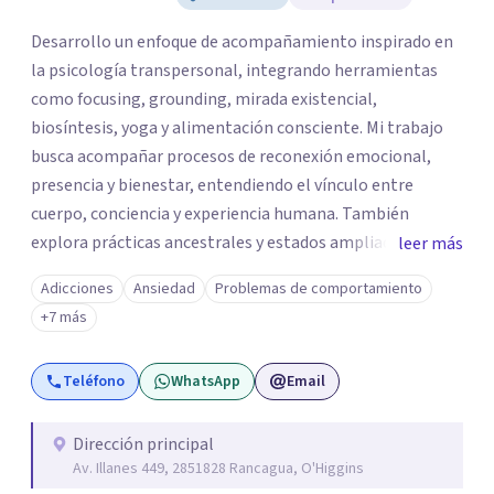
Desarrollo un enfoque de acompañamiento inspirado en
la psicología transpersonal, integrando herramientas
como focusing, grounding, mirada existencial,
biosíntesis, yoga y alimentación consciente. Mi trabajo
busca acompañar procesos de reconexión emocional,
presencia y bienestar, entendiendo el vínculo entre
cuerpo, conciencia y experiencia humana. También
explora prácticas ancestrales y estados ampliados de
leer más
conciencia como caminos de introspección,
Adicciones
Ansiedad
Problemas de comportamiento
resignificación emocional y crecimiento personal. Se
+7 más
caracteriza por crear espacios cálidos y humanos,
orientados a la autenticidad, la escucha y el desarrollo de
Teléfono
WhatsApp
Email
una relación más consciente con uno mismo y con la vida.
Dirección principal
Av. Illanes 449, 2851828 Rancagua, O'Higgins