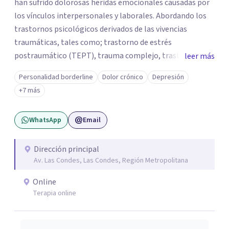
han sufrido dolorosas heridas emocionales causadas por
los vínculos interpersonales y laborales. Abordando los
trastornos psicológicos derivados de las vivencias
traumáticas, tales como; trastorno de estrés
postraumático (TEPT), trauma complejo, trastornos
leer más
disociativos, ansiedad, depresión, trastorno límite de la
Personalidad borderline
Dolor crónico
Depresión
personalidad. Como también la posibilidad de salir
+7 más
adelante y reparar el daño en quienes han sido víctimas
de abuso, violencia de género, maltrato en ambiente
WhatsApp
Email
laboral o mobbing, entre otros. Mi enfoque es
proporcionar un espacio seguro y comprensivo donde las
personas puedan sentirse escuchadas y apoyadas, en su
Dirección principal
Av. Las Condes, Las Condes, Región Metropolitana
camino hacia la sanación y transformación de sus heridas
y vidas.
Online
Terapia online