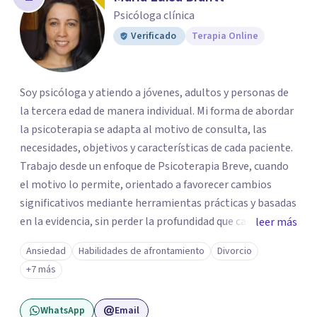
los profesionales que más se ajustan a tus
Psicóloga clínica
necesidades.
Verificado
Terapia Online
Responder cuestionario
Soy psicóloga y atiendo a jóvenes, adultos y personas de
la tercera edad de manera individual. Mi forma de abordar
la psicoterapia se adapta al motivo de consulta, las
necesidades, objetivos y características de cada paciente.
Trabajo desde un enfoque de Psicoterapia Breve, cuando
el motivo lo permite, orientado a favorecer cambios
significativos mediante herramientas prácticas y basadas
en la evidencia, sin perder la profundidad que cada
leer más
proceso requiere. Mi práctica integra una perspectiva
Ansiedad
Habilidades de afrontamiento
Divorcio
clínica, humanista y existencial. Además, soy Magíster en
+7 más
Filosofía, Doctora en Filosofía y Consultora Filosófica,
formación que me permite acompañar no solo el alivio
WhatsApp
Email
del malestar emocional, sino también la reflexión sobre