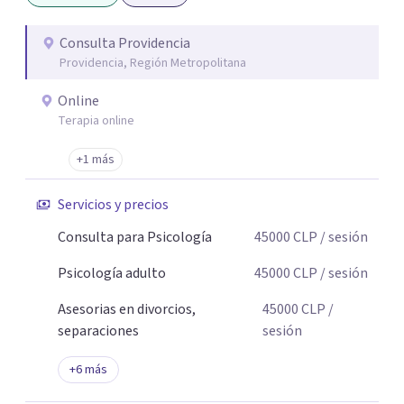
la identidad, el sentido de vida y la toma de decisiones en
momentos de cambio o crisis.
Consulta Providencia
Providencia, Región Metropolitana
Online
Terapia online
+1 más
Servicios y precios
Consulta para Psicología
45000
CLP
/ sesión
Psicología adulto
45000
CLP
/ sesión
Asesorias en divorcios,
45000
CLP
/
separaciones
sesión
+
6
más