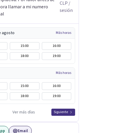
CLP
/
ora llamar a mi numero
sesión
al
e agosto
Más horas
15:00
16:00
18:00
19:00
Más horas
15:00
16:00
18:00
19:00
Ver más días
Siguiente
App
Email