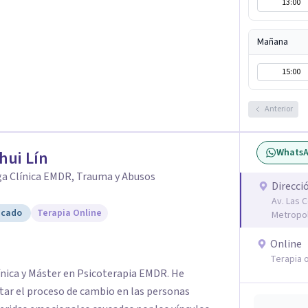
13:00
ncontramos. Gran abrazo, Nora.
Mañana
15:00
Anterior
Whats
hui Lín
ga Clínica EMDR, Trauma y Abusos
Direcci
Av. Las 
icado
Terapia Online
Metropol
Online
Terapia o
ínica y Máster en Psicoterapia EMDR. He
litar el proceso de cambio en las personas