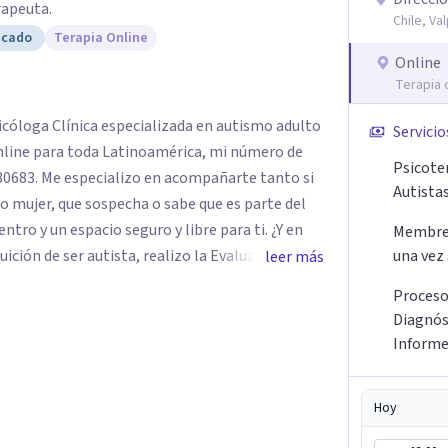
rapeuta.
Chile, Va
icado
Terapia Online
Online
Terapia 
icóloga Clínica especializada en autismo adulto
Servicio
nline para toda Latinoamérica, mi número de
Psicote
 280683. Me especializo en acompañarte tanto si
Autistas
o mujer, que sospecha o sabe que es parte del
ro y un espacio seguro y libre para ti. ¿Y en
Membres
una vez
leer más
de alta precisión (incluyendo la formación en
Proceso
 un informe que le da nombre y comprensión a
Diagnós
Inform
tá profundamente basado en la comprensión del
Psicoterapia Lacaniana). No se trata solo de
Hoy
. Modalidad: Atención 100%
. La comodidad de tu propio espacio es clave