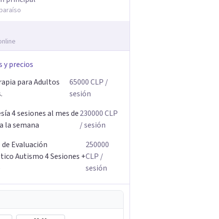
lparaíso
online
s y precios
rapia para Adultos
65000
CLP
/
.
sesión
ía 4 sesiones al mes de
230000
CLP
 a la semana
/ sesión
 de Evaluación
250000
tico Autismo 4 Sesiones +
CLP
/
e
sesión