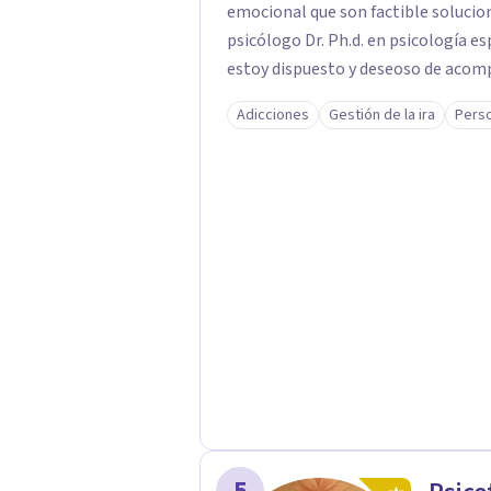
emocional que son factible soluciona con mi ayuda. Soy 
psicólogo Dr. Ph.d. en psicología e
estoy dispuesto y deseoso de acom
y crecimiento personal dejando atr
Adicciones
Gestión de la ira
Perso
exitosos.Vamos a transitar juntos e
llamado un abrazo cordial.
5