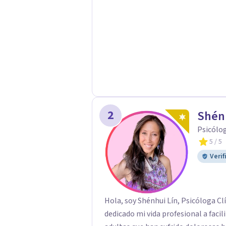
para nuestro autocuidado. Si buscas una respuesta o un camino de sanación
profunda, nos e
2
Shén
Psicólo
5
/ 5
Verif
Hola, soy Shénhui Lín, Psicóloga Cl
dedicado mi vida profesional a faci