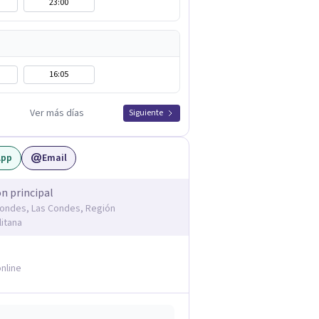
23:00
16:05
Ver más días
Siguiente
App
Email
ón principal
Condes, Las Condes, Región
itana
nline