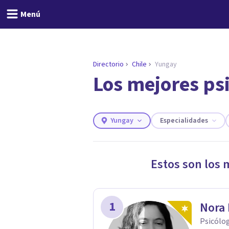
Menú
Directorio
Chile
Yungay
Los mejores ps
ENCONTRAR MI TERAPEUTA
¿Necesitas ayuda para 
Responde a unas breves preguntas y 
Responder cuestionario
Yungay
Especialidades
Estos son los 
1
Nora 
Psicólog