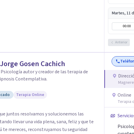
Martes, 11 
00:00
Anterior
Teléfo
 Jorge Gosen Cachich
. Psicología autor y creador de las terapia de
Direcci
ipnosis Contemplativa.
Magnere 
icado
Terapia Online
Online
Terapia o
 que juntos resolvamos y solucionemos las
Servicio
tando llevar una vida plena, sana, feliz y que te
Psicolo
tú te mereces, reconstruyamos tu seguridad
cvontem