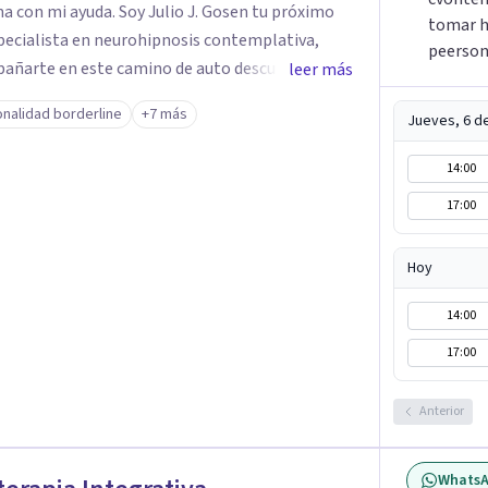
Julio J. Gosen tu próximo
tomar h
specialista en neurohipnosis contemplativa,
peerson
pañarte en este camino de auto descubrimiento
leer más
ás todo aquello que nos impiden avanzar y ser
nalidad borderline
+7 más
Jueves, 6 d
l camino a tu sanidad. DFisponible y atento a tu
14:00
17:00
Hoy
14:00
17:00
Anterior
Whats