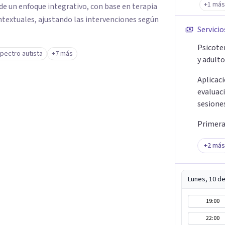
+1 más
de un enfoque integrativo, con base en terapia
ntextuales, ajustando las intervenciones según
Servicio
Psicote
pectro autista
+7 más
y adult
Aplicac
evaluac
sesione
Primera 
+
2
más
Lunes, 10 d
19:00
22:00