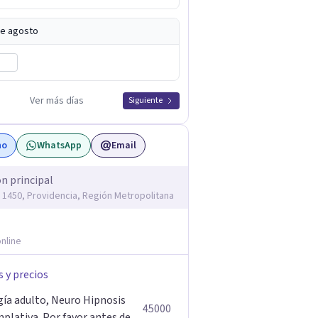
de agosto
Ver más días
Siguiente
no
WhatsApp
Email
ón principal
1450, Providencia, Región Metropolitana
nline
s y precios
gía adulto, Neuro Hipnosis
45000
plativa. Por favor antes de