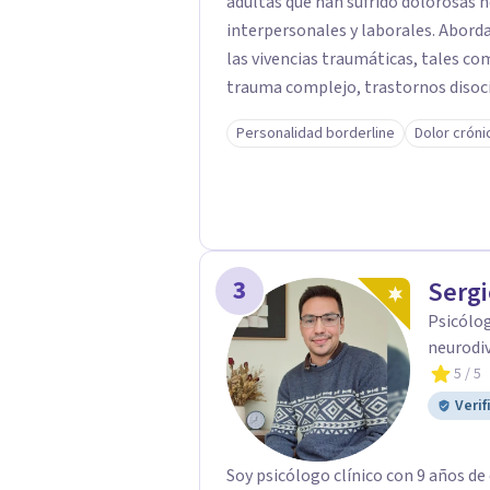
adultas que han sufrido dolorosas 
interpersonales y laborales. Abordando los trastornos psicológicos derivados de
las vivencias traumáticas, tales como; trastorno de estrés postraumático 
trauma complejo, trastornos disociativos, ansiedad, depresión, tr
de la personalidad. Como también la posibilidad de salir adelante y reparar el daño
Personalidad borderline
Dolor cróni
en quienes han sido víctimas de ab
laboral o mobbing, entre otros. Mi enfoque es proporcionar un espacio seguro y
comprensivo donde las personas pu
camino hacia la sanación y transfor
3
Sergi
Psicólog
neurodiv
5
/ 5
Verif
Soy psicólogo clínico con 9 años de