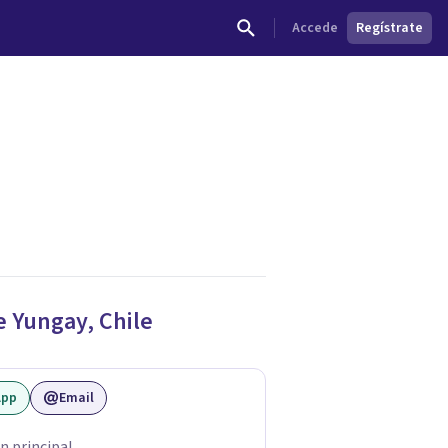
Accede
Regístrate
dades.
de
Yungay
,
Chile
App
Email
n principal