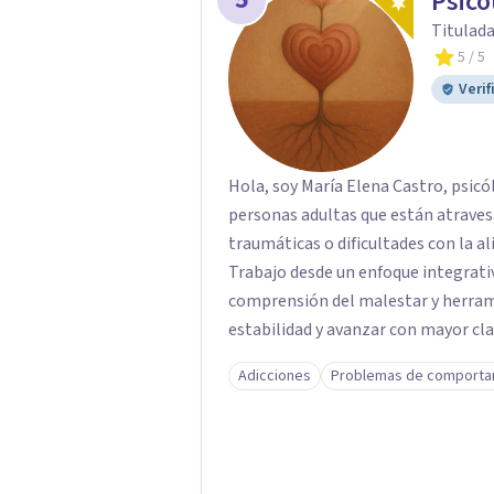
Psico
Titulada
5
/ 5
Verif
Hola, soy María Elena Castro, psic
personas adultas que están atraves
traumáticas o dificultades con la al
Trabajo desde un enfoque integrat
comprensión del malestar y herram
estabilidad y avanzar con mayor cla
crisis y evaluación de riesgo cuan
Adicciones
Problemas de comporta
seguro, respetuoso y a tu ritmo. A
también presencial en Santiago, seg
Superintendencia de Salud (RNPI 82