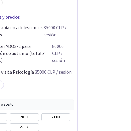
s y precios
rapia en adolescentes
35000
CLP
/
os
sesión
ión ADOS-2 para
80000
ión de autismo (total 3
CLP
/
s)
sesión
visita Psicología
35000
CLP
/ sesión
e agosto
20:00
21:00
23:00