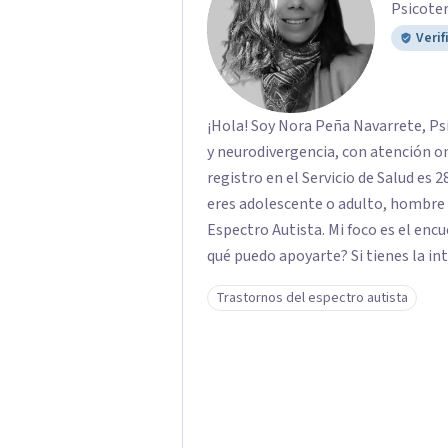
Psicote
Verif
¡Hola! Soy Nora Peña Navarrete, Ps
y neurodivergencia, con atención o
registro en el Servicio de Salud es
eres adolescente o adulto, hombre 
Espectro Autista. Mi foco es el encuent
qué puedo apoyarte? Si tienes la intuición de ser autista, realizo la Evaluación
Diagnóstica utilizando protocolos 
Trastornos del espectro autista
ADOS-2 y Diplomas UV). Te entrego
tu historia. Si sufres de Burnout o el Trauma de haber tenido que "enmascarar" tu
identidad por años, mi trabajo es
Trauma Complejo y la subjetividad (
herramientas, sino de sanar la raíz del agotamiento
Online (Video o Solo Voz, tú eliges)