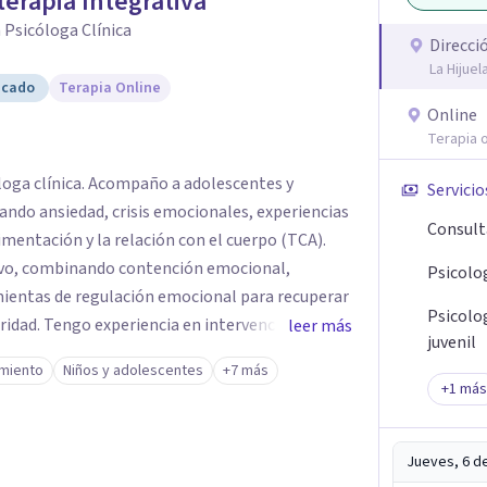
terapia Integrativa
 Psicóloga Clínica
Direcci
La Hijue
icado
Terapia Online
Online
Terapia o
óloga clínica. Acompaño a adolescentes y
Servicio
ando ansiedad, crisis emocionales, experiencias
Consult
imentación y la relación con el cuerpo (TCA).
ivo, combinando contención emocional,
Psicolo
ientas de regulación emocional para recuperar
Psicolo
ridad. Tengo experiencia en intervención en
leer más
juvenil
do corresponde, cuidando siempre un encuadre
miento
Niños y adolescentes
+7 más
tiendo principalmente en modalidad online y
+
1
más
ún disponibilidad. Registro en la
6604).
Jueves, 6 d