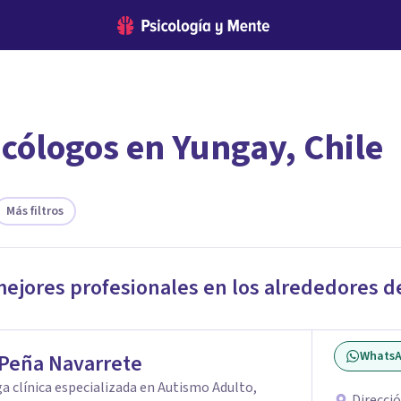
icólogos en Yungay, Chile
encontrar el psicólogo adecuado?
te ofreceremos los profesionales que más se ajustan a tus necesi
Más filtros
mejores profesionales en los alrededores 
Whats
Peña Navarrete
a clínica especializada en Autismo Adulto,
Direcció