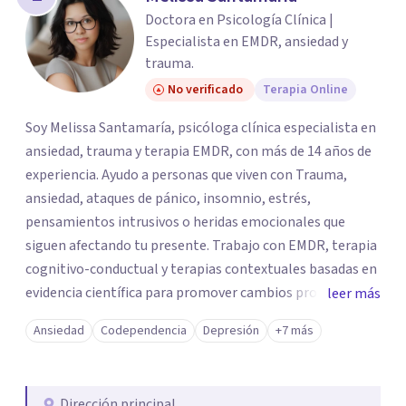
Doctora en Psicología Clínica |
Especialista en EMDR, ansiedad y
trauma.
No verificado
Terapia Online
Soy Melissa Santamaría, psicóloga clínica especialista en
ansiedad, trauma y terapia EMDR, con más de 14 años de
experiencia. Ayudo a personas que viven con Trauma,
ansiedad, ataques de pánico, insomnio, estrés,
pensamientos intrusivos o heridas emocionales que
siguen afectando tu presente. Trabajo con EMDR, terapia
cognitivo-conductual y terapias contextuales basadas en
evidencia científica para promover cambios profundos y
leer más
duraderos. Atiendo adultos, adolescentes, parejas y
Ansiedad
Codependencia
Depresión
+7 más
familias de forma presencial en Medellín y online, en un
espacio seguro, cercano y profesional.
Dirección principal