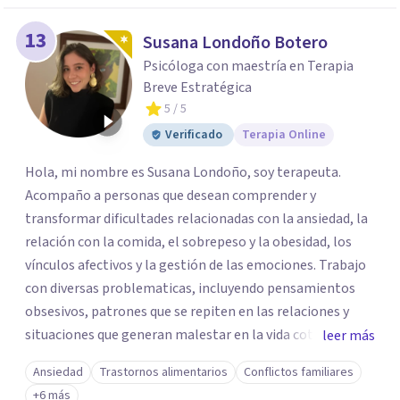
13
Susana Londoño Botero
Psicóloga con maestría en Terapia
Breve Estratégica
5
/ 5
Verificado
Terapia Online
Hola, mi nombre es Susana Londoño, soy terapeuta.
Acompaño a personas que desean comprender y
transformar dificultades relacionadas con la ansiedad, la
relación con la comida, el sobrepeso y la obesidad, los
vínculos afectivos y la gestión de las emociones. Trabajo
con diversas problematicas, incluyendo pensamientos
obsesivos, patrones que se repiten en las relaciones y
situaciones que generan malestar en la vida cotidiana. Mi
leer más
propósito es ofrecer un espacio seguro y humano donde
Ansiedad
Trastornos alimentarios
Conflictos familiares
puedas entender lo que te ocurre y encontrar nuevas
+6 más