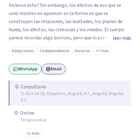
hicieron esto? Sin embargo, los efectos de eso que se
vivió insisten en aparecer en la forma en que se
construyen las relaciones, las lealtades, los planes de
huida, los afectos, las creencias y los miedos. El cuerpo
parece recordar algo borroso, pero que lo precipita a
leer más
reaccionar cuando siente una amenaza. Algunas personas
Adopciones
Codependencia
Divorcio
+7 más
parecen notar que algo pasa y, de vez en cuando, en la
propia persona aparece la pregunta: ¿tendrá que ver esto
WhatsApp
Email
con lo que me pasó? De las violencias es difícil hablar con
las personas cercanas: a veces porque se les quiere
proteger de esa historia difícil; a veces, por la misma duda
Consultorio
Cl. 82 # 16-29, Chapinero, Bogotá, D.C., Bogotá, Bogotá,
que se tiene sobre lo que pasó; y, a veces, por los silencios
D.C.
que se impusieron para no hablar. Te propongo una
psicoterapia para ayudar a integrar eso que pasó y para
Online
ayudar a pensar todo lo que generó. Soltar el lazo con el
Terapia online
trauma implica entender la dimensión de lo que ocurrió,
+1 más
de quienes estuvieron, de quienes agredieron o de quienes