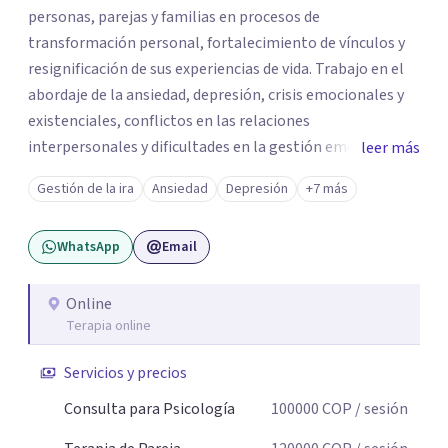
personas, parejas y familias en procesos de
transformación personal, fortalecimiento de vínculos y
resignificación de sus experiencias de vida. Trabajo en el
abordaje de la ansiedad, depresión, crisis emocionales y
existenciales, conflictos en las relaciones
interpersonales y dificultades en la gestión emocional,
leer más
ofreciendo un espacio de escucha, comprensión y
Gestión de la ira
Ansiedad
Depresión
+7 más
acompañamiento terapéutico. Cada proceso terapéutico
es único. Por eso, en cada sesión se construye un espacio
WhatsApp
Email
seguro donde la palabra, las emociones y las experiencias
pueden ser comprendidas desde una mirada profunda y
humana. A través del análisis y la reflexión conjunta,
Online
Terapia online
buscamos identificar aquello que genera malestar o
conflicto, para construir nuevas formas de entender la
Servicios y precios
historia personal, familiar o de pareja y promover
cambios que favorezcan el bienestar emocional y
Consulta para Psicología
100000
COP
/ sesión
relacional. La terapia es una oportunidad para