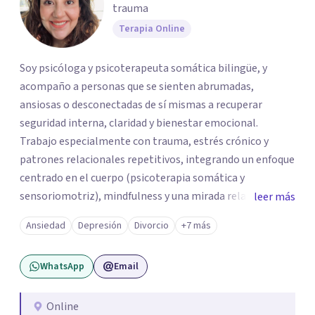
trauma
Terapia Online
Soy psicóloga y psicoterapeuta somática bilingüe, y
acompaño a personas que se sienten abrumadas,
ansiosas o desconectadas de sí mismas a recuperar
seguridad interna, claridad y bienestar emocional.
Trabajo especialmente con trauma, estrés crónico y
patrones relacionales repetitivos, integrando un enfoque
centrado en el cuerpo (psicoterapia somática y
sensoriomotriz), mindfulness y una mirada relacional y
leer más
psicodinámica. En terapia te ayudo a entender lo que te
Ansiedad
Depresión
Divorcio
+7 más
pasa sin juicio, a regular tu sistema nervioso y a
desarrollar recursos concretos para sentirte más
WhatsApp
Email
presente, estable y en paz contigo. También tengo
formación en constelaciones familiares a nivel individual,
lo que me permite abordar dinámicas profundas que
Online