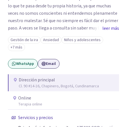
lo que te pasa desde tu propia historia, ya que muchas
veces no somos conscientes ni entendemos plenamente
nuestro malestar. Sé que no siempre es fácil dar el primer
paso. A veces se llega a consulta sin saber muy bien qué
leer más
decir, o sintiendo que algo no anda bien pero sin poder
Gestión de la ira
Ansiedad
Niños y adolescentes
nombrarlo. Mi intención es acompañarte en ese proceso,
+7 más
sin juicios y a tu propio ritmo, para que lo que hoy te pesa
pueda pensarse y transformarse.
WhatsApp
Email
Dirección principal
Cl. 90 #14-16, Chapinero, Bogotá, Cundinamarca
Online
Terapia online
Servicios y precios