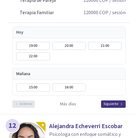
Terapia de Pareja
120000
COP
/ sesión
comprenderse, transformarse y construir relaciones más
conscientes y saludables. Te espero para acompañarte en
Terapia Familiar
120000
COP
/ sesión
tu proceso personal, familiar o de pareja.
Hoy
19:00
20:00
21:00
22:00
Mañana
15:00
16:00
Más días
Anterior
Siguiente
12
Alejandra Echeverri Escobar
Psicologa con enfoque somático y