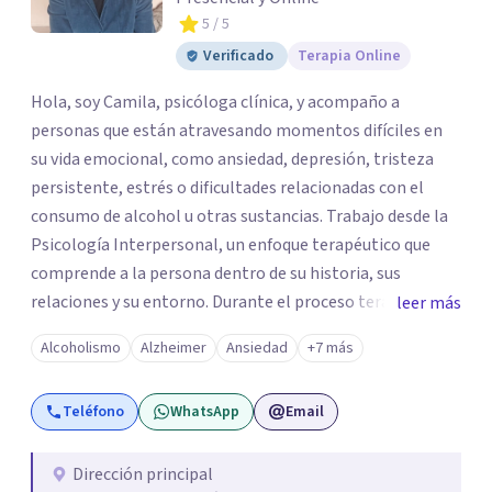
5
/ 5
Verificado
Terapia Online
Hola, soy Camila, psicóloga clínica, y acompaño a
personas que están atravesando momentos difíciles en
su vida emocional, como ansiedad, depresión, tristeza
persistente, estrés o dificultades relacionadas con el
consumo de alcohol u otras sustancias. Trabajo desde la
Psicología Interpersonal, un enfoque terapéutico que
comprende a la persona dentro de su historia, sus
relaciones y su entorno. Durante el proceso terapéutico
leer más
exploramos cómo tus experiencias pasadas, tus vínculos
Alcoholismo
Alzheimer
Ansiedad
+7 más
y tu contexto actual influyen en tu bienestar emocional,
con el objetivo de generar cambios significativos y
Teléfono
WhatsApp
Email
duraderos en tu vida. Mi propósito como psicóloga es
ofrecer un espacio seguro, cálido y libre de juicios, donde
puedas sentirte escuchado(a). En terapia trabajaremos
Dirección principal