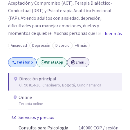
Aceptación y Compromiso (ACT), Terapia Dialéctico-
Conductual (DBT) y Psicoterapia Analítica Funcional
(FAP). Atiendo adultos con ansiedad, depresión,
dificultades para manejar emociones, duelos y
momentos de quiebre. Muchas personas que llegan a
leer más
consulta no solo cargan con un síntoma: sienten que sus
Ansiedad
Depresión
Divorcio
+6 más
propias reacciones emocionales les complican más la
vida. Desde ahí trabajamos. No busco eliminar el
Teléfono
WhatsApp
Email
malestar a la fuerza. Prefiero entender qué lo sostiene y
trabajar desde eso, no en contra. Atiendo en Bogotá de
forma presencial y también online.
Dirección principal
Cl. 90 #14-16, Chapinero, Bogotá, Cundinamarca
Online
Terapia online
Servicios y precios
Consulta para Psicología
140000
COP
/ sesión