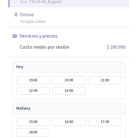
Cra. 7 #126-46, Bogotá
juntos para identificar tus recursos personales, fortalecer
tus herramientas emocionales y encontrar nuevas
Online
maneras de afrontar aquello que hoy te genera malestar.
Terapia online
Atiendo presencial en Bogotá y también terapia online,
adaptándome a tus necesidades. Si sientes que es
Servicios y precios
momento de empezar un proceso terapéutico o deseas
Costo medio por sesión
$ 180.000
comprender mejor lo que estás viviendo, estaré
encantada de acompañarte en este camino hacia tu
bienestar emocional.
Hoy
19:00
20:00
21:00
22:00
23:00
Mañana
15:00
16:00
17:00
18:00