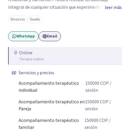
integral de cualquier situación que experimenten mis
leer más
consultantes y así lograr una comprensión que favorezca
Divorcio
Duelo
procesos de aprendizaje significativo y potencializar así
la movilización de recursos en pro de la solución y el
WhatsApp
Email
bienestar.
Online
Terapia online
Servicios y precios
Acompañamiento terapéutico
150000
COP
/
individual
sesión
Acompañamiento terapéutico en
150000
COP
/
Pareja
sesión
Acompañamiento terapéutico
150000
COP
/
familiar
sesión