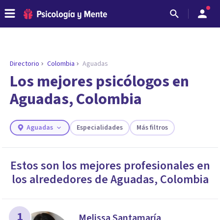
Directorio
Colombia
Aguadas
ENCONTRAR MI TERAPEUTA
¿Necesitas ayuda para encontrar el
Los mejores psicólogos en
psicólogo adecuado?
Aguadas, Colombia
Responde a unas breves preguntas y te ofreceremos
los profesionales que más se ajustan a tus
necesidades.
Aguadas
Especialidades
Más filtros
Responder cuestionario
Estos son los mejores profesionales en
los alrededores de
Aguadas
,
Colombia
1
Melissa Santamaría