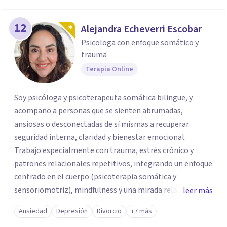
12
Alejandra Echeverri Escobar
Psicologa con enfoque somático y
trauma
Terapia Online
Soy psicóloga y psicoterapeuta somática bilingüe, y
acompaño a personas que se sienten abrumadas,
ansiosas o desconectadas de sí mismas a recuperar
seguridad interna, claridad y bienestar emocional.
Trabajo especialmente con trauma, estrés crónico y
patrones relacionales repetitivos, integrando un enfoque
centrado en el cuerpo (psicoterapia somática y
sensoriomotriz), mindfulness y una mirada relacional y
leer más
psicodinámica. En terapia te ayudo a entender lo que te
Ansiedad
Depresión
Divorcio
+7 más
pasa sin juicio, a regular tu sistema nervioso y a