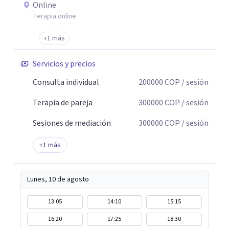
psicoterapia para ayudar a integrar eso que pasó y para
Online
ayudar a pensar todo lo que generó. Soltar el lazo con el
Terapia online
trauma implica entender la dimensión de lo que ocurrió,
+1 más
de quienes estuvieron, de quienes agredieron o de quienes
no protegieron.
Servicios y precios
Consulta individual
200000
COP
/ sesión
Terapia de pareja
300000
COP
/ sesión
Sesiones de mediación
300000
COP
/ sesión
+
1
más
Lunes, 10 de agosto
13:05
14:10
15:15
16:20
17:25
18:30