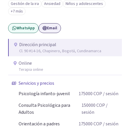
Gestión de la ira
Ansiedad
Niños y adolescentes
nombrarlo. Mi intención es acompañarte en ese proceso,
+7 más
sin juicios y a tu propio ritmo, para que lo que hoy te pesa
pueda pensarse y transformarse.
WhatsApp
Email
Dirección principal
Cl. 90 #14-16, Chapinero, Bogotá, Cundinamarca
Online
Terapia online
Servicios y precios
Psicología infanto-juvenil
175000
COP
/ sesión
Consulta Psicológica para
150000
COP
/
Adultos
sesión
Orientación a padres
175000
COP
/ sesión