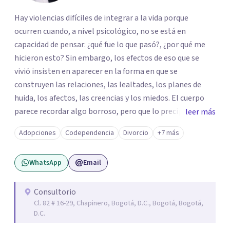
Hay violencias difíciles de integrar a la vida porque
ocurren cuando, a nivel psicológico, no se está en
capacidad de pensar: ¿qué fue lo que pasó?, ¿por qué me
hicieron esto? Sin embargo, los efectos de eso que se
vivió insisten en aparecer en la forma en que se
construyen las relaciones, las lealtades, los planes de
huida, los afectos, las creencias y los miedos. El cuerpo
parece recordar algo borroso, pero que lo precipita a
leer más
reaccionar cuando siente una amenaza. Algunas personas
Adopciones
Codependencia
Divorcio
+7 más
parecen notar que algo pasa y, de vez en cuando, en la
propia persona aparece la pregunta: ¿tendrá que ver esto
WhatsApp
Email
con lo que me pasó? De las violencias es difícil hablar con
las personas cercanas: a veces porque se les quiere
proteger de esa historia difícil; a veces, por la misma duda
Consultorio
Cl. 82 # 16-29, Chapinero, Bogotá, D.C., Bogotá, Bogotá,
que se tiene sobre lo que pasó; y, a veces, por los silencios
D.C.
que se impusieron para no hablar. Te propongo una