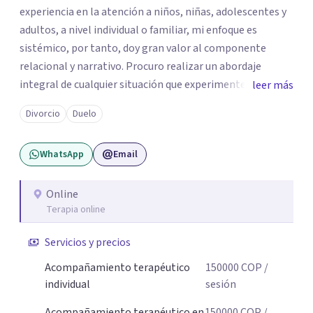
experiencia en la atención a niños, niñas, adolescentes y
adultos, a nivel individual o familiar, mi enfoque es
sistémico, por tanto, doy gran valor al componente
relacional y narrativo. Procuro realizar un abordaje
integral de cualquier situación que experimenten mis
leer más
consultantes y así lograr una comprensión que favorezca
Divorcio
Duelo
procesos de aprendizaje significativo y potencializar así
la movilización de recursos en pro de la solución y el
WhatsApp
Email
bienestar.
Online
Terapia online
Servicios y precios
Acompañamiento terapéutico
150000
COP
/
individual
sesión
Acompañamiento terapéutico en
150000
COP
/