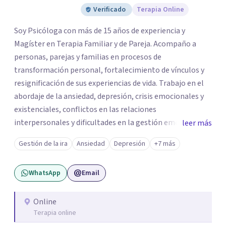
Verificado
Terapia Online
Soy Psicóloga con más de 15 años de experiencia y
Magíster en Terapia Familiar y de Pareja. Acompaño a
personas, parejas y familias en procesos de
transformación personal, fortalecimiento de vínculos y
resignificación de sus experiencias de vida. Trabajo en el
abordaje de la ansiedad, depresión, crisis emocionales y
existenciales, conflictos en las relaciones
interpersonales y dificultades en la gestión emocional,
leer más
ofreciendo un espacio de escucha, comprensión y
Gestión de la ira
Ansiedad
Depresión
+7 más
acompañamiento terapéutico. Cada proceso terapéutico
es único. Por eso, en cada sesión se construye un espacio
WhatsApp
Email
seguro donde la palabra, las emociones y las experiencias
pueden ser comprendidas desde una mirada profunda y
humana. A través del análisis y la reflexión conjunta,
Online
Terapia online
buscamos identificar aquello que genera malestar o