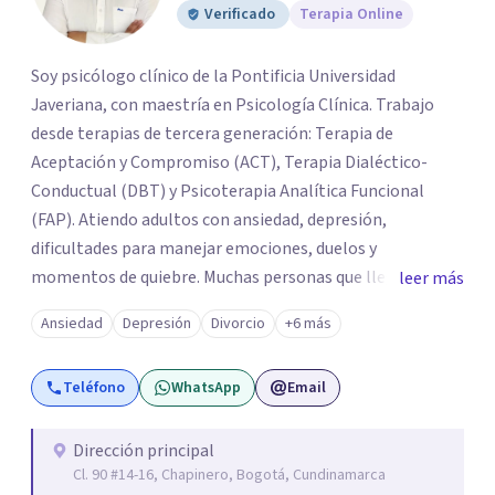
Verificado
Terapia Online
Soy psicólogo clínico de la Pontificia Universidad
Javeriana, con maestría en Psicología Clínica. Trabajo
desde terapias de tercera generación: Terapia de
Aceptación y Compromiso (ACT), Terapia Dialéctico-
Conductual (DBT) y Psicoterapia Analítica Funcional
(FAP). Atiendo adultos con ansiedad, depresión,
dificultades para manejar emociones, duelos y
momentos de quiebre. Muchas personas que llegan a
leer más
consulta no solo cargan con un síntoma: sienten que sus
Ansiedad
Depresión
Divorcio
+6 más
propias reacciones emocionales les complican más la
vida. Desde ahí trabajamos. No busco eliminar el
Teléfono
WhatsApp
Email
malestar a la fuerza. Prefiero entender qué lo sostiene y
trabajar desde eso, no en contra. Atiendo en Bogotá de
forma presencial y también online.
Dirección principal
Cl. 90 #14-16, Chapinero, Bogotá, Cundinamarca