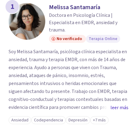
1
Melissa Santamaría
Doctora en Psicología Clínica |
Especialista en EMDR, ansiedad y
trauma.
No verificado
Terapia Online
Soy Melissa Santamaría, psicóloga clínica especialista en
ansiedad, trauma y terapia EMDR, con más de 14 años de
experiencia. Ayudo a personas que viven con Trauma,
ansiedad, ataques de pánico, insomnio, estrés,
pensamientos intrusivos o heridas emocionales que
siguen afectando tu presente. Trabajo con EMDR, terapia
cognitivo-conductual y terapias contextuales basadas en
evidencia científica para promover cambios profundos y
leer más
duraderos. Atiendo adultos, adolescentes, parejas y
Ansiedad
Codependencia
Depresión
+7 más
familias de forma presencial en Medellín y online, en un
espacio seguro, cercano y profesional.