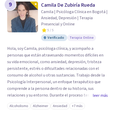
9
Camila De Zubiría Rueda
Camila | Psicóloga Clínica en Bogotá |
Ansiedad, Depresión | Terapia
Presencial y Online
5
/ 5
Verificado
Terapia Online
Hola, soy Camila, psicóloga clínica, y acompaño a
personas que están atravesando momentos difíciles en
su vida emocional, como ansiedad, depresión, tristeza
persistente, estrés o dificultades relacionadas con el
consumo de alcohol u otras sustancias. Trabajo desde la
Psicología Interpersonal, un enfoque terapéutico que
comprende a la persona dentro de su historia, sus
relaciones y su entorno. Durante el proceso terapéutico
leer más
exploramos cómo tus experiencias pasadas, tus vínculos
Alcoholismo
Alzheimer
Ansiedad
+7 más
y tu contexto actual influyen en tu bienestar emocional,