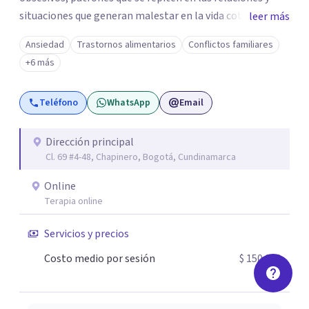
situaciones que generan malestar en la vida cotidiana. Mi
leer más
propósito es ofrecer un espacio seguro y humano donde
Ansiedad
Trastornos alimentarios
Conflictos familiares
puedas entender lo que te ocurre y encontrar nuevas
+6 más
formas de estar mejor.
Teléfono
WhatsApp
Email
Dirección principal
Cl. 69 #4-48, Chapinero, Bogotá, Cundinamarca
Online
Terapia online
Servicios y precios
Costo medio por sesión
$ 150.000