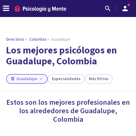
Directorio
Colombia
Guadalupe
ENCONTRAR MI TERAPEUTA
¿Necesitas ayuda para encontrar el
Los mejores psicólogos en
psicólogo adecuado?
Guadalupe, Colombia
Responde a unas breves preguntas y te ofreceremos
los profesionales que más se ajustan a tus
necesidades.
Guadalupe
Especialidades
Más filtros
Responder cuestionario
Estos son los mejores profesionales en
los alrededores de
Guadalupe
,
Colombia