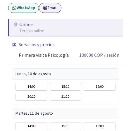
desarrollar recursos concretos para sentirte más
WhatsApp
Email
presente, estable y en paz contigo. También tengo
formación en constelaciones familiares a nivel individual,
lo que me permite abordar dinámicas profundas que
Online
Terapia online
pueden estar influyendo en tu historia y tus vínculos
actuales.
Servicios y precios
Primera visita Psicología
180000
COP
/ sesión
Lunes, 10 de agosto
14:00
15:10
19:00
20:10
21:20
Martes, 11 de agosto
14:00
15:10
19:00