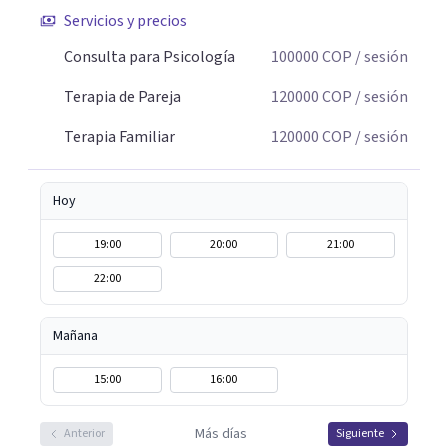
conflicto, para construir nuevas formas de entender la
Servicios y precios
historia personal, familiar o de pareja y promover
cambios que favorezcan el bienestar emocional y
Consulta para Psicología
100000
COP
/ sesión
relacional. La terapia es una oportunidad para
Terapia de Pareja
120000
COP
/ sesión
comprenderse, transformarse y construir relaciones más
conscientes y saludables. Te espero para acompañarte en
Terapia Familiar
120000
COP
/ sesión
tu proceso personal, familiar o de pareja.
Hoy
19:00
20:00
21:00
22:00
Mañana
15:00
16:00
Más días
Anterior
Siguiente