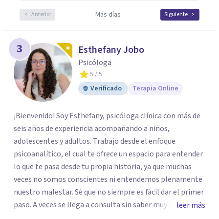
Más días
Anterior
Siguiente
3
Esthefany Jobo
Psicóloga
5
/ 5
Verificado
Terapia Online
¡Bienvenido! Soy Esthefany, psicóloga clínica con más de
seis años de experiencia acompañando a niños,
adolescentes y adultos. Trabajo desde el enfoque
psicoanalítico, el cual te ofrece un espacio para entender
lo que te pasa desde tu propia historia, ya que muchas
veces no somos conscientes ni entendemos plenamente
nuestro malestar. Sé que no siempre es fácil dar el primer
paso. A veces se llega a consulta sin saber muy bien qué
leer más
decir, o sintiendo que algo no anda bien pero sin poder