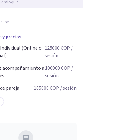
, Antioquia
nline
s y precios
Individual (Online o
125000
COP
/
ial)
sesión
de acompañamiento a
100000
COP
/
res
sesión
 de pareja
165000
COP
/ sesión