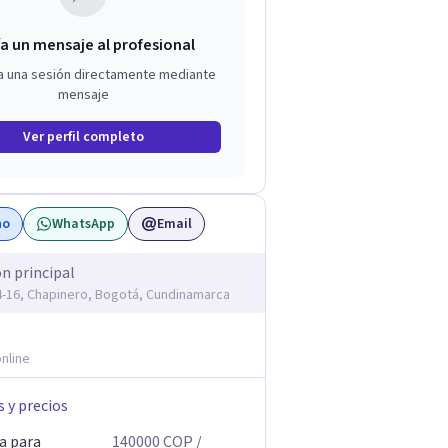
a un mensaje al profesional
a una sesión directamente mediante
mensaje
Ver perfil completo
no
WhatsApp
Email
ón principal
14-16, Chapinero, Bogotá, Cundinamarca
nline
s y precios
a para
140000
COP
/