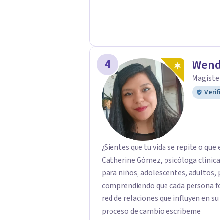
de afrontar aquello que hoy te genera malestar. Atiendo p
también terapia online, adaptándome a tus ne
momento de empezar un proceso te
estás viviendo, estaré encantada d
bienestar emocional.
4
Wend
Magíster
Verif
¿Sientes que tu vida se repite o q
Catherine Gómez, psicóloga clínica 
para niños, adolescentes, adultos, 
comprendiendo que cada persona fo
red de relaciones que influyen en su
proceso de cambio escribeme