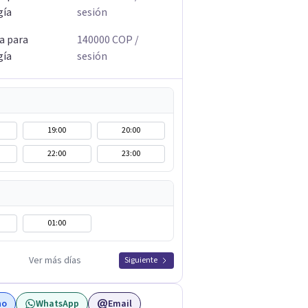
gía
sesión
a para
140000
COP
/
gía
sesión
19:00
20:00
22:00
23:00
01:00
Ver más días
Siguiente
no
WhatsApp
Email