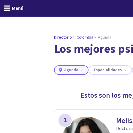
Menú
Directorio
Colombia
Aguada
Los mejores ps
ENCONTRAR MI TERAPEUTA
¿Necesitas ayuda para 
Responde a unas breves preguntas y 
Responder cuestionario
Aguada
Especialidades
Estos son los me
1
Melis
Doctora 