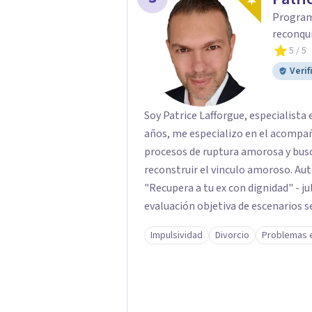
Programa
reconqu
5
/ 5
Verif
Soy Patrice Lafforgue, especialist
años, me especializo en el acompa
procesos de ruptura amorosa y busc
reconstruir el vinculo amoroso. Aut
"Recupera a tu ex con dignidad" - julio 2025 Mi metodología 
evaluación objetiva de escenarios s
ejes fundamentales: 1- Análisis de viabilidad: estimación de probabilidades reales
Impulsividad
Divorcio
Problemas 
de recuperación de la relación de pareja 2- Análisis conductual: eval
comportamientos post-ruptura y patrones de in
acompañamiento para la gestión de