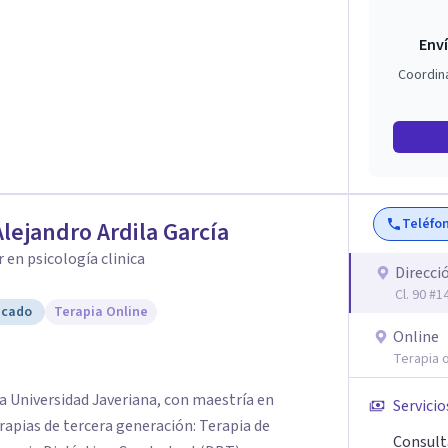
Enví
Coordin
Teléfo
Alejandro Ardila García
 en psicología clinica
Direcci
Cl. 90 #
icado
Terapia Online
Online
Terapia o
ia Universidad Javeriana, con maestría en
Servicio
erapias de tercera generación: Terapia de
Consult