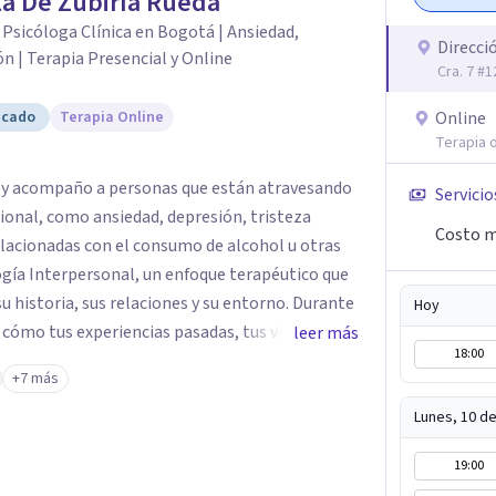
a De Zubiría Rueda
 Psicóloga Clínica en Bogotá | Ansiedad,
Direcci
n | Terapia Presencial y Online
Cra. 7 #
icado
Terapia Online
Online
Terapia o
a, y acompaño a personas que están atravesando
Servicio
ional, como ansiedad, depresión, tristeza
Costo m
relacionadas con el consumo de alcohol u otras
 historia, sus relaciones y su entorno. Durante
Hoy
cómo tus experiencias pasadas, tus vínculos y
leer más
18:00
ienestar emocional, con el objetivo de generar
+7 más
como psicóloga es
libre de juicios, donde puedas sentirte
Lunes, 10 d
os juntos para identificar tus recursos
19:00
ientas emocionales y encontrar nuevas maneras