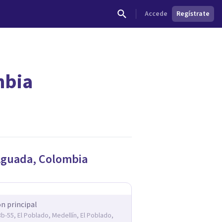
Accede
Regístrate
mbia
dades.
Aguada
,
Colombia
ón principal
3b-55, El Poblado, Medellín, El Poblado,