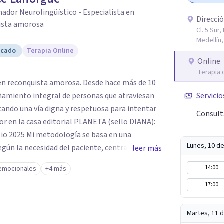
dor Neurolingüístico - Especialista en
Direcció
ista amorosa
Cl. 5 Sur
Medellín,
icado
Terapia Online
Online
Terapia 
a en reconquista amorosa. Desde hace más de 10
ñamiento integral de personas que atraviesan
Servicio
ando una vía digna y respetuosa para intentar
Consulta
or en la casa editorial PLANETA (sello DIANA):
se basa en una
Lunes, 10 d
egún la necesidad del paciente, centrada en tres
leer más
14:00
emocionales
+4 más
uación de
17:00
teracción 3- Soporte emocional:
l duelo afectivo
Martes, 11 