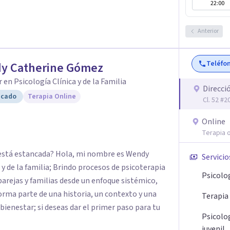
resencial en Bogotá y
22:00
cesidades. Si sientes que es
rapéutico o deseas comprender mejor lo que
Anterior
e acompañarte en este camino hacia tu
Teléfo
y Catherine Gómez
 en Psicología Clínica y de la Familia
Direcci
icado
Terapia Online
Cl. 52 #
Online
Terapia o
ue está estancada? Hola, mi nombre es Wendy
Servicio
y de la familia; Brindo procesos de psicoterapia
Psicolo
parejas y familias desde un enfoque sistémico,
rma parte de una historia, un contexto y una
Terapia
 bienestar; si deseas dar el primer paso para tu
Psicolo
juvenil