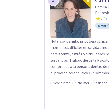
3
Camil
Camila |
Depresió
5
/ 5
Verif
Hola, soy Camila, psicóloga clínic
momentos difíciles en su vida emoc
persistente, estrés o dificultades 
sustancias. Trabajo desde la Psicología Interpersonal, un enfoque terapéutico que
comprende a la persona dentro de su
el proceso terapéutico exploramos 
tu contexto actual influyen en tu b
Alcoholismo
Alzheimer
Ansiedad
cambios significativos y duraderos en tu vida. Mi propósito 
ofrecer un espacio seguro, cálido y 
escuchado(a). En terapia trabajarem
personales, fortalecer tus herram