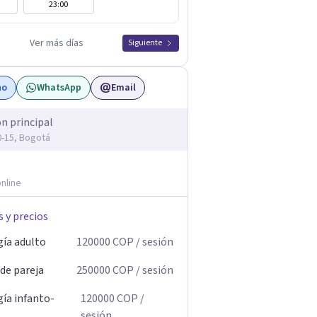
23:00
Ver más días
Siguiente
no
WhatsApp
Email
ón principal
20-15, Bogotá
nline
s y precios
gía adulto
120000
COP
/ sesión
 de pareja
250000
COP
/ sesión
gía infanto-
120000
COP
/
sesión