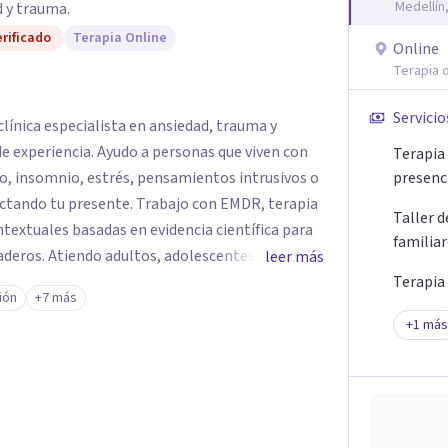
Medellín
 y trauma.
rificado
Terapia Online
Online
Terapia o
Servicio
línica especialista en ansiedad, trauma y
e experiencia. Ayudo a personas que viven con
Terapia 
o, insomnio, estrés, pensamientos intrusivos o
presenc
ctando tu presente. Trabajo con EMDR, terapia
Taller 
textuales basadas en evidencia científica para
familia
eros. Atiendo adultos, adolescentes, parejas y
leer más
ellín y online, en un espacio seguro, cercano y
Terapia
ión
+7 más
+
1
más