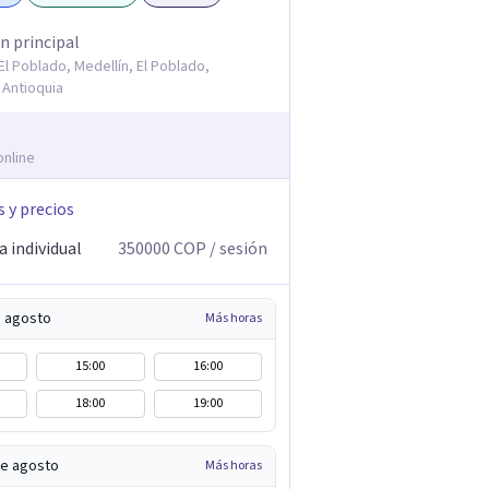
n principal
, El Poblado, Medellín, El Poblado,
 Antioquia
online
s y precios
 individual
350000
COP
/ sesión
e agosto
Más horas
15:00
16:00
18:00
19:00
de agosto
Más horas