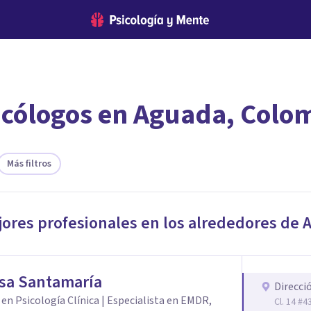
icólogos en Aguada, Colo
encontrar el psicólogo adecuado?
te ofreceremos los profesionales que más se ajustan a tus necesi
Más filtros
jores profesionales en los alrededores de
sa Santamaría
Direcci
en Psicología Clínica | Especialista en EMDR,
Cl. 14 #4