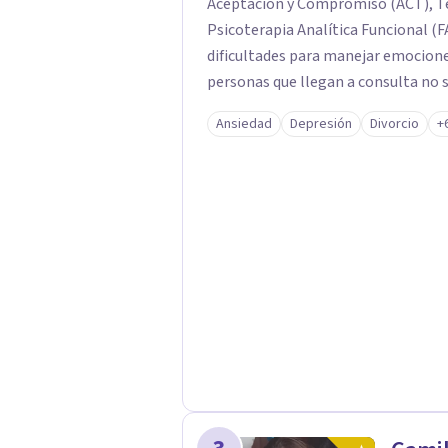
Aceptación y Compromiso (ACT), Te
Psicoterapia Analítica Funcional (F
dificultades para manejar emocion
personas que llegan a consulta no 
propias reacciones emocionales les
Ansiedad
Depresión
Divorcio
+
No busco eliminar el malestar a la 
trabajar desde eso, no en contra. 
online.