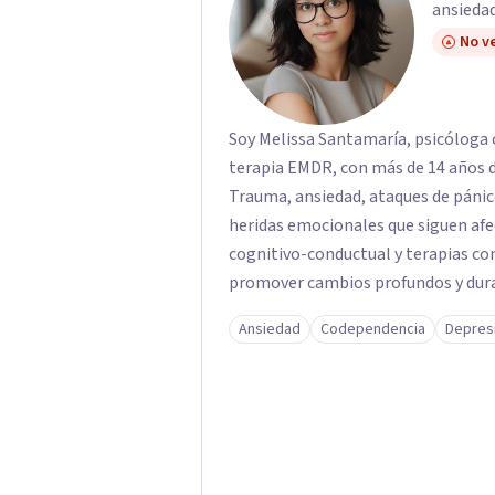
ansiedad
No ve
Soy Melissa Santamaría, psicóloga c
terapia EMDR, con más de 14 años d
Trauma, ansiedad, ataques de pánic
heridas emocionales que siguen afe
cognitivo-conductual y terapias con
promover cambios profundos y durad
familias de forma presencial en Med
Ansiedad
Codependencia
Depres
profesional.