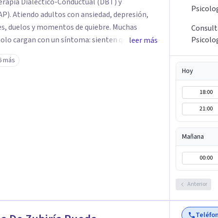
rapia Dialéctico-Conductual (DBT) y
Psicolo
AP). Atiendo adultos con ansiedad, depresión,
es, duelos y momentos de quiebre. Muchas
Consult
solo cargan con un síntoma: sienten que sus
Psicolo
leer más
 complican más la vida. Desde ahí trabajamos.
6 más
fuerza. Prefiero entender qué lo sostiene y
Hoy
Atiendo en Bogotá de forma presencial y también
18:00
21:00
Mañana
00:00
Anterior
Teléfo