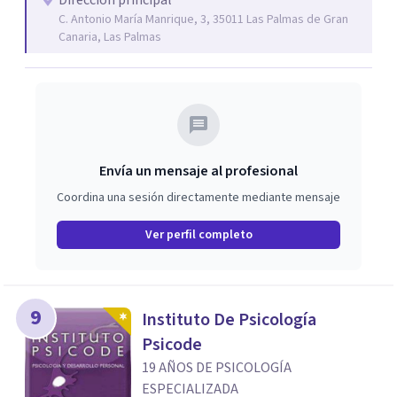
Dirección principal
C. Antonio María Manrique, 3, 35011 Las Palmas de Gran
de crecimiento personal sobre autoestima, gestión
Canaria, Las Palmas
emocional y más. Visítanos en la web y podrás descubrir
todos nuestros servicios.
Envía un mensaje al profesional
Coordina una sesión directamente mediante mensaje
Ver perfil completo
9
Instituto De Psicología
Psicode
19 AÑOS DE PSICOLOGÍA
ESPECIALIZADA