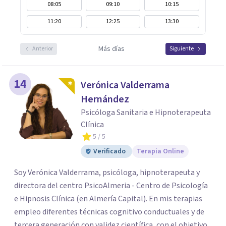
08:05
09:10
10:15
11:20
12:25
13:30
Más días
Anterior
Siguiente
14
Verónica Valderrama
Hernández
Psicóloga Sanitaria e Hipnoterapeuta
Clínica
5
/ 5
Verificado
Terapia Online
Soy Verónica Valderrama, psicóloga, hipnoterapeuta y
directora del centro PsicoAlmeria - Centro de Psicología
e Hipnosis Clínica (en Almería Capital). En mis terapias
empleo diferentes técnicas cognitivo conductuales y de
tercera generación con validez científica, con el objetivo