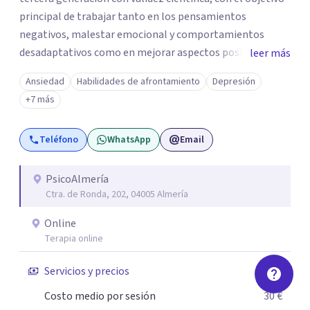
principal de trabajar tanto en los pensamientos
negativos, malestar emocional y comportamientos
desadaptativos como en mejorar aspectos positivos,
leer más
habilidades y desarrollo personal. ¡Tus objetivos son los
Ansiedad
Habilidades de afrontamiento
Depresión
míos y juntos los alcanzaremos!. Mi objetivo principal es
+7 más
que consigas el bienestar y equilibrio que buscas, siendo
consciente de que cada persona es diferente y por ello
Teléfono
WhatsApp
Email
inicialmente realizaremos una adecuada evaluación para
conseguir un tratamiento individualizado y
personalizado. Utilizo diferentes técnicas psicológicas
PsicoAlmería
Ctra. de Ronda, 202, 04005 Almería
aunque mi especialidad es la hipnosis clínica, como
técnica útil en las terapias psicológicas aumentando su
Online
eficacia, reduciendo el tiempo de tratamiento y
Terapia online
consiguiendo cambios positivos desde la primera sesión.
¿Tienes dudas de cómo enfocaré tu problema o situación?
Servicios y precios
Contáctame y te informaré con mucho gusto. Es el
Costo medio por sesión
30 €
momento de dar el paso a una nueva etapa en tu vida.