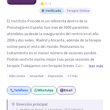
5
/ 5
Verificado
Terapia Online
El Instituto Psicode es un referente dentro de la
Psicología en España. Son mas de 5000 pacientes
atendidos ya desde la inauguración del centro en el año
2006 y dos sedes : Madrid y Alicante, además de la terapia
online para el resto del mundo. Realizamos tu
tratamiento en el menor número de sesiones posible.
Podrás sentirte mucho mejor tras pocas sesiones de
terapia. Trabajamos con terapias breves. Cada sesión de
leer más
terapia te resultará de utilidad y te ayudará a conseguir
Adicciones
Ansiedad
Depresión
+7 más
tus objetivos. Entre nuestras especialidades destaca la
terapia de pareja y sexual, así como el tratamiento de
Teléfono
WhatsApp
Email
problemas emocionales, obsesiones, ansiedad , estrés,
duelos, insomnio y depresión, entre otros. Contamos
además con un servicio de hipnosis regresiva para el
Dirección principal
C. de Miguel Ángel, 7, Chamberí, 28010 Madrid