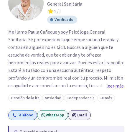
General Sanitaria
5
/ 5
Verificado
Me llamo Paula Cañeque y soy Psicóloga General
Sanitaria. Sé por experiencia que empezar una terapia y
confiar en alguien no es fácil. Buscas a alguien que te
escuche de verdad, que te entienda y te ofrezca
herramientas reales para avanzar. Puedes estar tranquila:
Estaré a tu lado con una escucha auténtica, respeto
profundo y un compromiso real con tu proceso. Mi misión
es ayudarte a reconectar con tu esencia, tus valores y tu
leer más
estilo de vida, dotándote de recursos para fortalecer tu
Gestión de la ira
Ansiedad
Codependencia
+6 más
autoestima y tu bienestar emocional. Me he
especializado en distintas áreas clínicas y he colaborado
Teléfono
WhatsApp
Email
como ponente, docente y en medios de comunicación.
Desde mi web puedes acceder a terapia individual, de
pareja o de adolescentes, y también participar en cursos