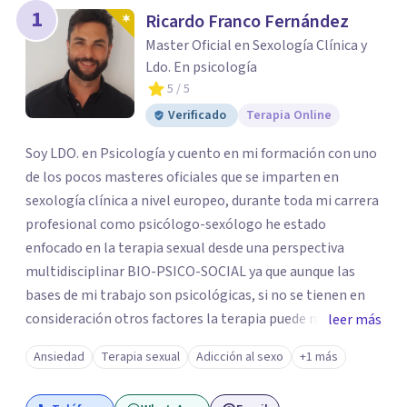
1
Ricardo Franco Fernández
Master Oficial en Sexología Clínica y
Ldo. En psicología
5
/ 5
Verificado
Terapia Online
Soy LDO. en Psicología y cuento en mi formación con uno
de los pocos masteres oficiales que se imparten en
sexología clínica a nivel europeo, durante toda mi carrera
profesional como psicólogo-sexólogo he estado
enfocado en la terapia sexual desde una perspectiva
multidisciplinar BIO-PSICO-SOCIAL ya que aunque las
bases de mi trabajo son psicológicas, si no se tienen en
consideración otros factores la terapia puede no
leer más
funcionar al tener una visión demasiado simplista,
Ansiedad
Terapia sexual
Adicción al sexo
+1 más
excluyendo de antemano otros factores que pueden
influir. Mi intención es ayudar para conseguir una mejora