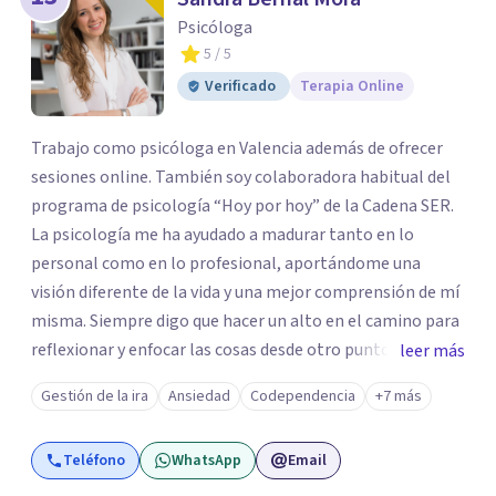
Psicóloga
5
/ 5
Verificado
Terapia Online
Trabajo como psicóloga en Valencia además de ofrecer
sesiones online. También soy colaboradora habitual del
programa de psicología “Hoy por hoy” de la Cadena SER.
La psicología me ha ayudado a madurar tanto en lo
personal como en lo profesional, aportándome una
visión diferente de la vida y una mejor comprensión de mí
misma. Siempre digo que hacer un alto en el camino para
reflexionar y enfocar las cosas desde otro punto de vista
leer más
es esencial para seguir creciendo como persona.
Gestión de la ira
Ansiedad
Codependencia
+7 más
Actualmente, me dedico a ayudar a las personas a superar
su sufrimiento, romper las barreras que las limitan y
Teléfono
WhatsApp
Email
crecer emocionalmente de forma que puedan llevar la
vida que realmente quieren.