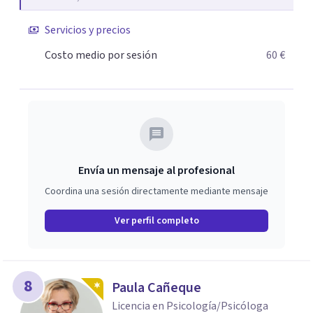
aprendido a manejar tus emociones de forma autónoma y
hayas fomentado tu crecimiento personal para afrontar
Servicios y precios
el futuro con mayor bienestar y fortaleza
Costo medio por sesión
60 €
Envía un mensaje al profesional
Coordina una sesión directamente mediante mensaje
Ver perfil completo
8
Paula Cañeque
Licencia en Psicología/Psicóloga