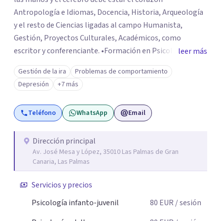
Antropología e Idiomas, Docencia, Historia, Arqueología
y el resto de Ciencias ligadas al campo Humanista,
Gestión, Proyectos Culturales, Académicos, como
escritor y conferenciante. •Formación en Psicología
leer más
Cognitivo-Conductual, Gestalt,
Gestión de la ira
Problemas de comportamiento
Conductista/Experimental, Terapia Sistémica,
Depresión
+7 más
Psychologie des Profondeurs/Psicoanálisis/Analítica, C.
Post-racionalista, Psicología Social y de las
Teléfono
WhatsApp
Email
Organizaciones Español, English, Italiano, Português,
Français
Dirección principal
Av. José Mesa y López, 35010 Las Palmas de Gran
Canaria, Las Palmas
Servicios y precios
Psicología infanto-juvenil
80
EUR
/ sesión