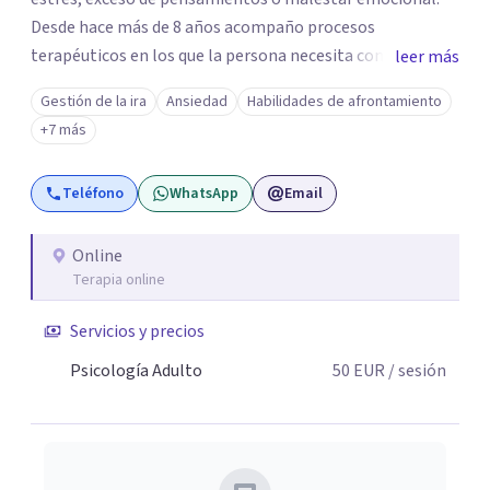
Desde hace más de 8 años acompaño procesos
terapéuticos en los que la persona necesita comprender
leer más
mejor lo que le ocurre, ordenar su mundo emocional y
Gestión de la ira
Ansiedad
Habilidades de afrontamiento
revisar patrones que se repiten en sus relaciones. Trabajo
+7 más
con parejas que sienten distancia, discusiones frecuentes,
falta de confianza, dificultades para expresar lo que
Teléfono
WhatsApp
Email
necesitan o dinámicas que generan desgaste. También
acompaño procesos individuales relacionados con
ansiedad, inseguridad, autoestima, duelo, insomnio y
Online
Terapia online
dificultades emocionales.
Servicios y precios
Psicología Adulto
50
EUR
/ sesión