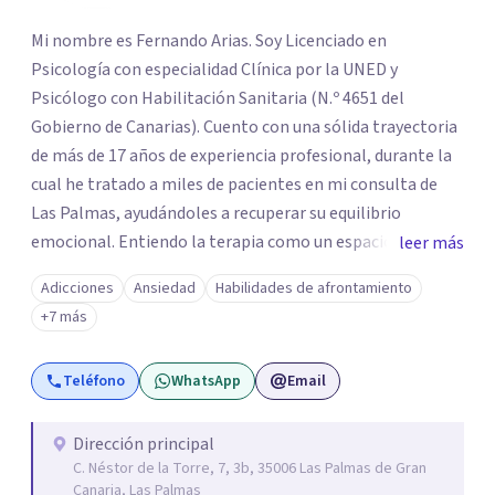
Mi nombre es Fernando Arias. Soy Licenciado en
Psicología con especialidad Clínica por la UNED y
Psicólogo con Habilitación Sanitaria (N.º 4651 del
Gobierno de Canarias). Cuento con una sólida trayectoria
de más de 17 años de experiencia profesional, durante la
cual he tratado a miles de pacientes en mi consulta de
Las Palmas, ayudándoles a recuperar su equilibrio
emocional. Entiendo la terapia como un espacio de
leer más
seguridad y confianza. Por eso, mi prioridad es establecer
Adicciones
Ansiedad
Habilidades de afrontamiento
una conexión genuina contigo, dentro de un ambiente de
+7 más
absoluta empatía y confidencialidad. No me limito a
escuchar; mi objetivo principal es aportar soluciones
Teléfono
WhatsApp
Email
terapéuticas reales. En mi consulta, trabajaremos juntos
no solo para aliviar el malestar presente, sino para que
adquieras nuevos recursos, técnicas y herramientas
Dirección principal
C. Néstor de la Torre, 7, 3b, 35006 Las Palmas de Gran
prácticas. Mi meta es que, al finalizar el proceso, hayas
Canaria, Las Palmas