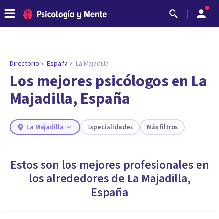
Directorio
España
La Majadilla
ENCONTRAR MI TERAPEUTA
¿Necesitas ayuda para encontrar el
Los mejores psicólogos en La
psicólogo adecuado?
Majadilla, España
Responde a unas breves preguntas y te ofreceremos
los profesionales que más se ajustan a tus
necesidades.
La Majadilla
Especialidades
Más filtros
Responder cuestionario
Estos son los mejores profesionales en
los alrededores de
La Majadilla
,
España